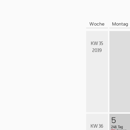
Woche
Montag
KW 35
2039
5
KW 36
248. Tag