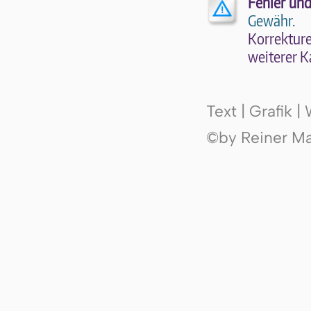
Fehler und
Gewähr.
Kor­rek­tu­r
wei­te­rer K
Text | Grafik 
©by Reiner Mak