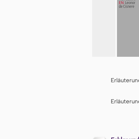
EN:
Leonor
de Cisnere
Erläuteru
Er­läu­te­r