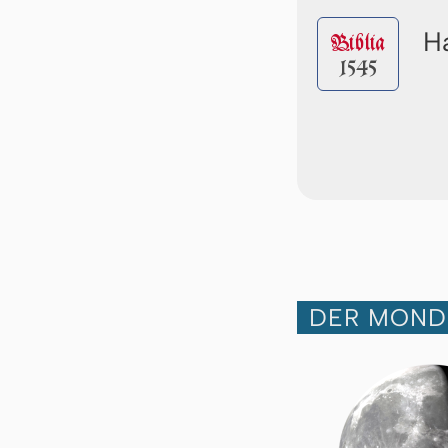
Ha
Biblia
1545
DER MOND 