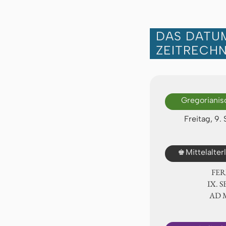
DAS DATUM
ZEITRECH
Gregorianis
Freitag, 9
♚
Mittelalte
FER
Ⅸ. S
AD