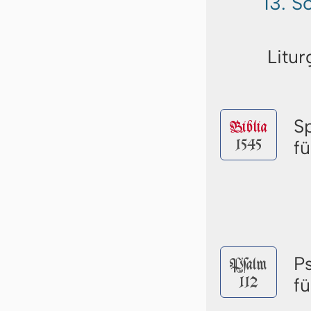
13. S
Litur
S
Biblia
1545
f
P
Pſalm
112
f