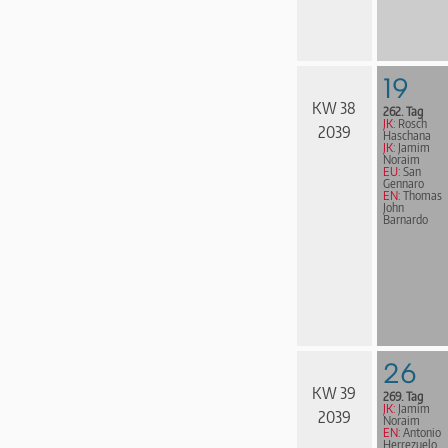
19
KW 38
262. Tag
JK:
Rosch
2039
Haschana
JK:
Jamim
Noraim
EU:
San
Gennaro
EN:
Thomas
John
Barnardo
26
KW 39
269. Tag
JK:
Jamim
2039
Noraim
EN:
Antonio
Herrezuelo