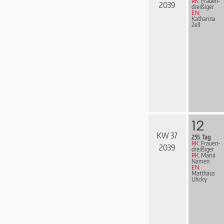
RK:
Frau­en­
2039
drei­ßi­ger
EN:
Katharina
Zell
12
KW 37
255. Tag
RK:
Frau­en­
2039
drei­ßi­ger
RK:
Mariä
Namen
EN:
Matthäus
Ulicky