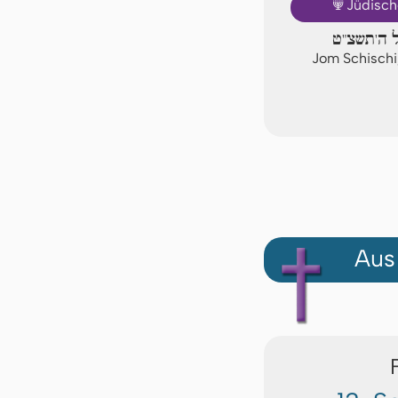
🕎
Jüdisch
ל ה'תשצ"ט
Jom Schischi
Aus