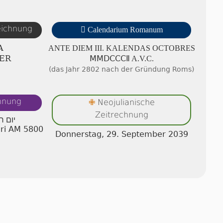
zeichnung

Calendarium Romanum
A
ANTE DIEM III. KA­LEN­DAS OC­TOB­RES
ER
ⅯⅯⅮⅭⅭⅭⅡ A.V.C.
(das Jahr 2802 nach der Gründung Roms)
chnung
Neojulianische
✙
Zeitrechnung
יום ח
hri AM 5800
Donnerstag, 29. September 2039