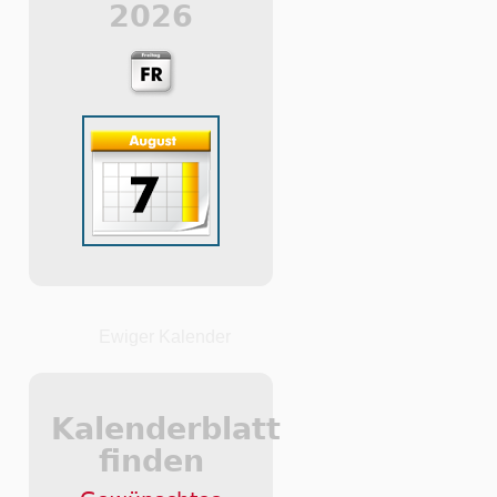
2026
Ewiger Kalender
Kalenderblatt
finden