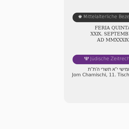
Mittelalterliche Be
♚
FERIA QUINT
ⅩⅩⅨ. SEPTEMB
AD ⅯⅯⅩⅩⅩⅨ
Jüdische Zeitre
🕎
מישי י"א תשרי ה'ת"ת
Jom Chamischi, 11. Tisc