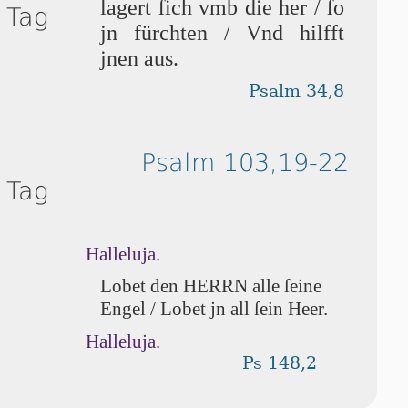
lagert ſich vmb die her / ſo
 Tag
jn fürchten / Vnd hilfft
jnen aus.
Psalm 34,8
Psalm 103,19-22
 Tag
Halleluja.
Lobet den HERRN alle ſei­ne
En­gel / Lobet jn all ſein Heer.
Halleluja.
Ps 148,2