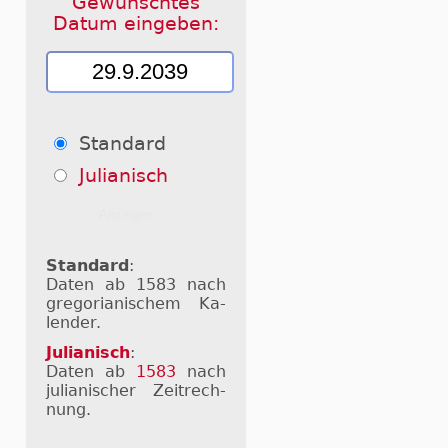
Gewünschtes
Datum eingeben:
Standard
Julianisch
Standard
:
Daten ab 1583 nach
gre­go­ri­a­ni­schem Ka­
len­der.
Julianisch
:
Daten ab
1583
nach
ju­li­a­ni­scher Zeit­rech­
nung.