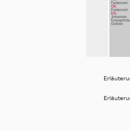
Fastenzeit
ÖK:
Fastenzeit
EN:
Johannes
Evangelista
Goßner
Erläuter
Er­läu­te­