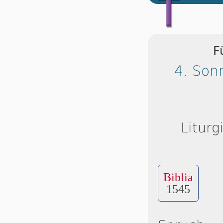
F
4. Son
Liturg
Biblia
1545