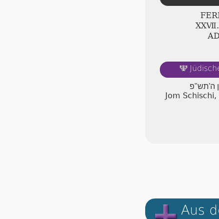
FER
ⅩⅩⅦ.
A
Jüdisch
🕎
ן ה'תש"פ
Jom Schischi,
Aus d