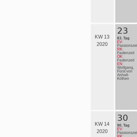
23
KW 13
83. Tag
EV:
2020
Passionszei
RK:
Fastenzeit
ÖK:
Fastenzeit
EN:
Wolfgang,
Fürst von
Anhalt-
Köthen
30
KW 14
90. Tag
EV:
2020
Passionszei
RK: