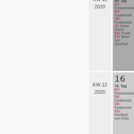
69. Tag
EV:
2020
Passionszei
RK:
Fastenzeit
ÖK:
Fastenzeit
JK:
Erew
Purim
EN:
Pusei
EN:
Brun
von
Querfurt
16
KW 12
76. Tag
EV:
2020
Passionszei
RK:
Fastenzeit
ÖK:
Fastenzeit
EN:
Heribert
von Köln