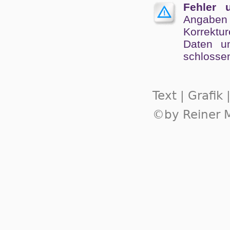
Fehler 
Angaben
Kor­rek­tu
Da­ten un
schlos­se
Text | Grafik
©by Reiner M