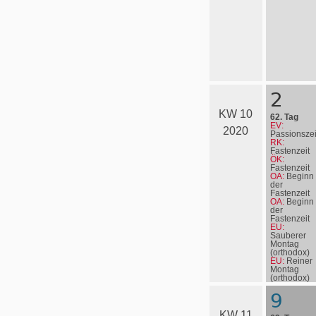
2
KW 10
62. Tag
EV:
2020
Passionszei
RK:
Fastenzeit
ÖK:
Fastenzeit
OA:
Beginn
der
Fastenzeit
OA:
Beginn
der
Fastenzeit
EU:
Sauberer
Montag
(orthodox)
EU:
Reiner
Montag
(orthodox)
EN:
John
9
Wesley
KW 11