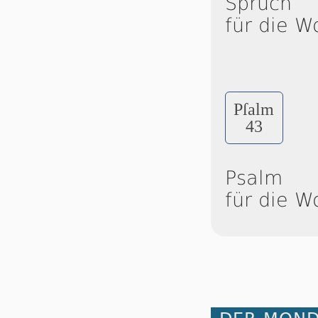
Spruch
für die W
Pſalm
43
Psalm
für die W