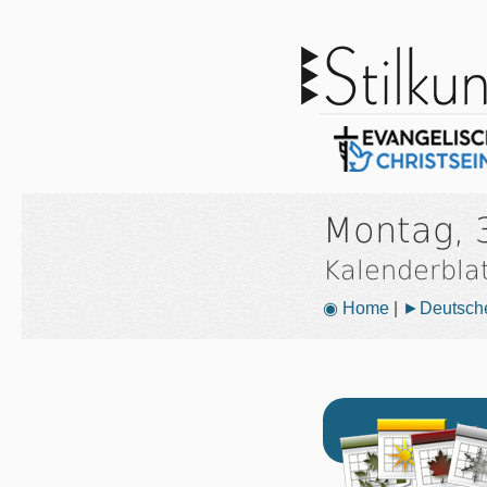
Montag, 
Kalenderbla
◉ Home
|
►Deutsche