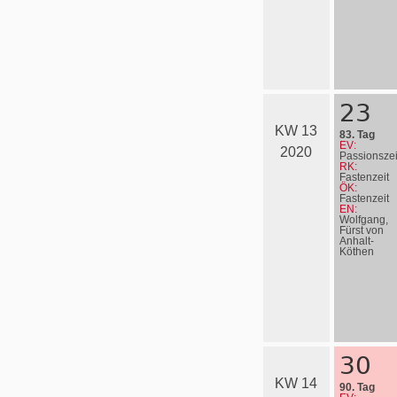
23
KW 13
83. Tag
EV:
2020
Passionszei
RK:
Fastenzeit
ÖK:
Fastenzeit
EN:
Wolfgang,
Fürst von
Anhalt-
Köthen
30
KW 14
90. Tag