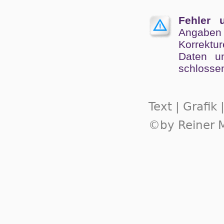
Fehler 
Angaben
Kor­rek­tu
Da­ten un
schlos­se
Text | Grafik
©by Reiner M