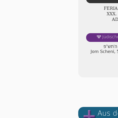
FERI
ⅩⅩⅩ.
A
Jüdisch
🕎
ן ה'תש"פ
Jom Scheni, 
Aus d