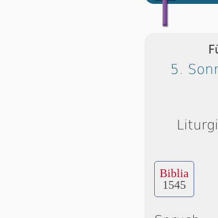
F
5. Son
Liturg
Biblia
1545