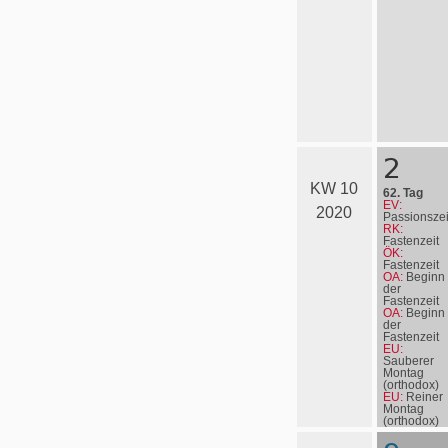
2
KW 10
62. Tag
EV:
2020
Passionszei
RK:
Fastenzeit
ÖK:
Fastenzeit
OA:
Beginn
der
Fastenzeit
OA:
Beginn
der
Fastenzeit
EU:
Sauberer
Montag
(orthodox)
EU:
Reiner
Montag
(orthodox)
EN:
John
Wesley