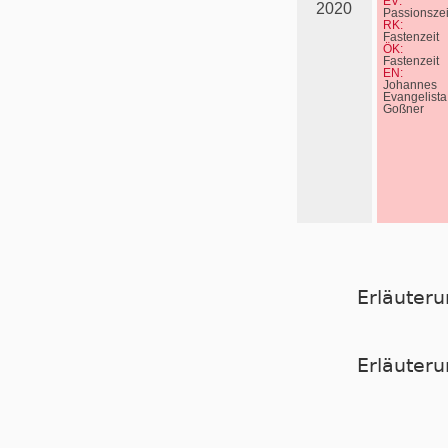
EV:
2020
Passionszei
RK:
Fastenzeit
ÖK:
Fastenzeit
EN:
Johannes
Evangelista
Goßner
Erläuter
Er­läu­te­