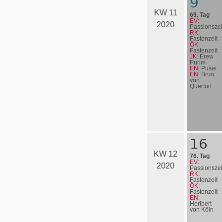
9
KW 11
69. Tag
EV:
2020
Passionszei
RK:
Fastenzeit
ÖK:
Fastenzeit
JK:
Erew
Purim
EN:
Pusei
EN:
Brun
von
Querfurt
16
KW 12
76. Tag
EV:
2020
Passionszei
RK:
Fastenzeit
ÖK:
Fastenzeit
EN:
Heribert
von Köln