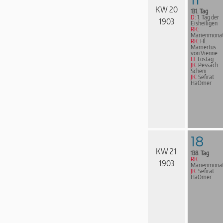
KW 20
131. Tag
D:
1. Tag der
1903
Eisheiligen
RK:
Marienmona
RK:
Hl.
Mamertus
von Vienne
LT:
Lostag
JK:
Pessach
Scheni
JK:
Sefirat
HaOmer
18
KW 21
138. Tag
RK:
1903
Marienmona
JK:
Sefirat
HaOmer