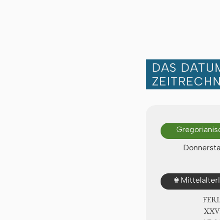
DAS DATUM
ZEITRECH
Gregorianis
Donnersta
♚
Mittelalte
FER
ⅩⅩⅧ