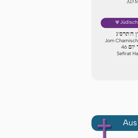
AD 
🕎
Jüdisch
ן ה'תרס"ג
Jom Chamischi
יום
46
Sefirat H
Aus