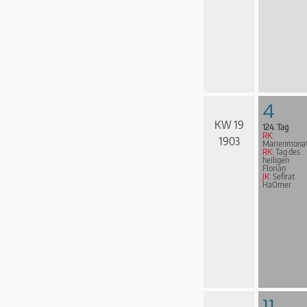
4
KW 19
124. Tag
RK:
1903
Marienmona
RK:
Tag des
heiligen
Florian
JK:
Sefirat
HaOmer
11