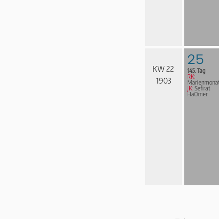
25
KW 22
145. Tag
RK:
1903
Marienmona
JK:
Sefirat
HaOmer