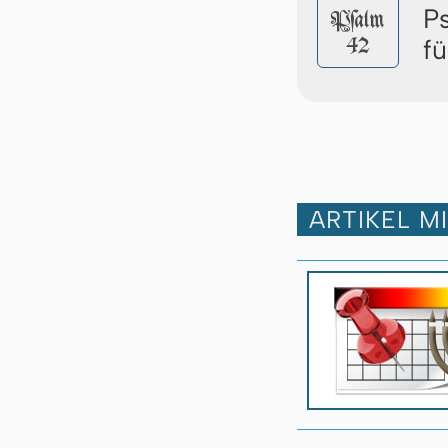
P
Pſalm
42
f
ARTIKEL M