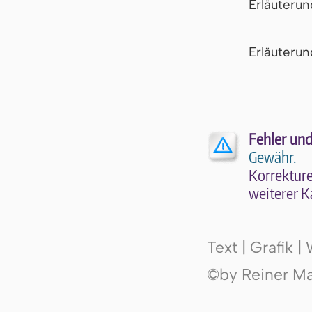
Erläuteru
Er­läu­te­r
Fehler und
Gewähr.
Kor­rek­tu­r
wei­te­rer K
Text | Grafik 
©by Reiner Mak