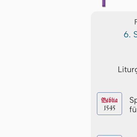
6. 
Litur
S
Biblia
1545
f