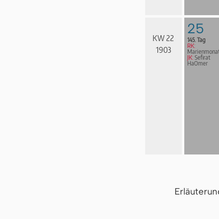
25
KW 22
145. Tag
RK:
1903
Marienmona
JK:
Sefirat
HaOmer
Erläuteru