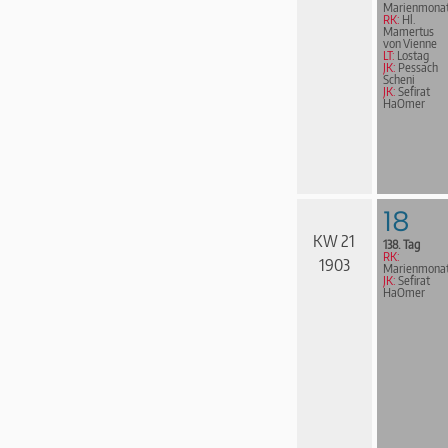
Marienmona
RK:
Hl.
Mamertus
von Vienne
LT:
Lostag
JK:
Pessach
Scheni
JK:
Sefirat
HaOmer
18
KW 21
138. Tag
RK:
1903
Marienmona
JK:
Sefirat
HaOmer