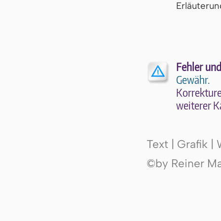
Er­läu­te­r
Fehler und
Gewähr.
Kor­rek­tu­r
wei­te­rer K
Text | Grafik 
©by Reiner Mak