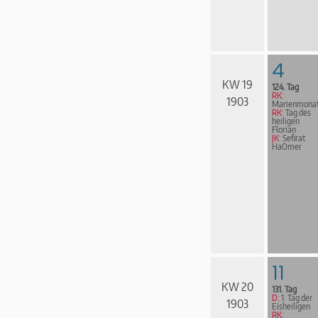
4
KW 19
124. Tag
RK:
1903
Marienmona
RK:
Tag des
heiligen
Florian
JK:
Sefirat
HaOmer
11
KW 20
131. Tag
D:
1. Tag der
1903
Eisheiligen
RK: