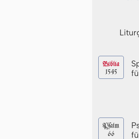
Litur
S
Biblia
1545
f
P
Pſalm
66
f