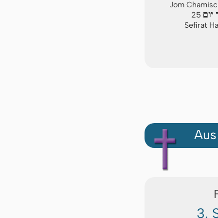
Jom Chamischi
יום
25
Sefirat H
Aus
3. 