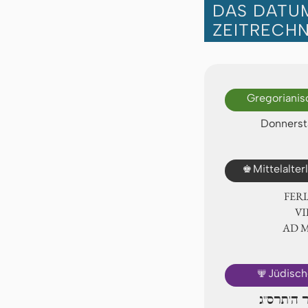
DAS DATUM
ZEITRECH
Gregorianis
Donnersta
♚
Mittelalte
FER
Ⅶ.
AD 
🕎
Jüdisch
ר ה'תרס"ג