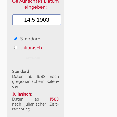
Gewünschtes Datum
eingeben:
Standard
Julianisch
Standard
:
Daten ab 1583 nach
gre­go­ri­a­ni­schem Ka­len­
der.
Julianisch
:
Daten ab
1583
nach ju­li­a­ni­scher Zeit­
rech­nung.