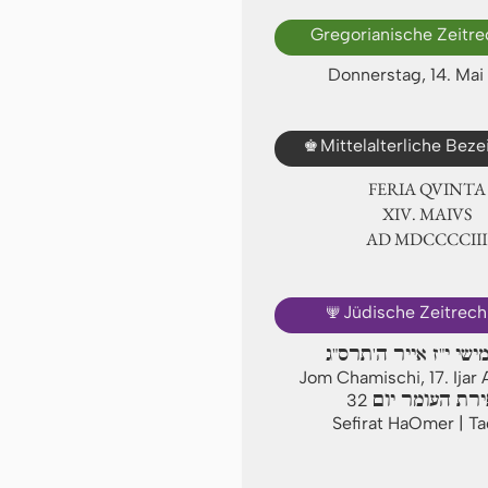
Gregorianische Zeitr
Donnerstag, 14. Mai
♚
Mittelalterliche Bez
FERIA QUINTA
ⅩⅣ. MAIVS
AD ⅯⅮⅭⅭⅭⅭⅢ
🕎
Jüdische Zeitrec
ישי י"ז אייר ה'תרס"ג
Jom Chamischi, 17. Ija
רת העומר יום
32
Sefirat HaOmer | T