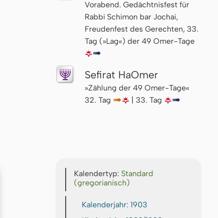
Vorabend. Gedächtnisfest für
Rabbi Schimon bar Jochai,
Freudenfest des Gerechten, 33.
Tag (»Lag«) der 49 Omer-Tage
🌇
↦
Sefirat HaOmer
»Zählung der 49 Omer-Tage«
32. Tag
↦
🌇
| 33. Tag
🌇
↦
Kalendertyp:
Standard
(gregorianisch)
Kalenderjahr: 1903