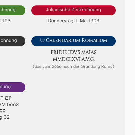
echnung
Julianische Zeitrechnung
 1903
Donnerstag, 1. Mai 1903
eichnung

Calendarium Romanum
PRIDIE IDVS MAIAS
ⅯⅯⅮⅭⅬⅩⅥ A.V.C.
(das Jahr 2666 nach der Gründung Roms)
hnung
יום חמ
r AM 5663
ספי
ag 32