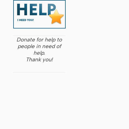
Donate for help to
people in need of
help.
Thank you!