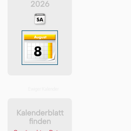
2026
Ewiger Kalender
Kalenderblatt
finden