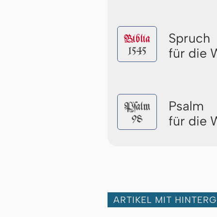
Spruch
Biblia
1545
für die
Psalm
Pſalm
98
für die
ARTIKEL MIT HINTER