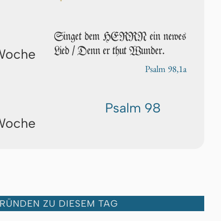
Singet dem HERRN ein newes
Lied / Denn er thut Wunder.
 Woche
Psalm 98,1a
Psalm 98
 Woche
GRÜNDEN ZU DIESEM TAG