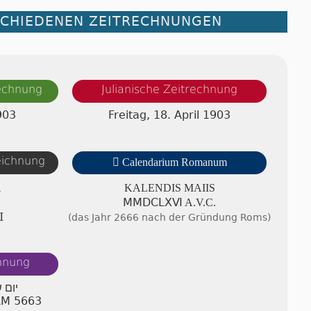
SCHIEDENEN ZEITRECHNUNGEN
rechnung
Julianische Zeitrechnung
903
Freitag, 18. April 1903
zeichnung

Calendarium Romanum
A
KALENDIS MAIIS
ⅯⅯⅮⅭⅬⅩⅥ A.V.C.
Ⅲ
(das Jahr 2666 nach der Gründung Roms)
chnung
יום 
 AM 5663