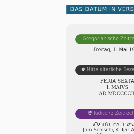
DAS DATUM IN VER
Gregorianische Zeit
Freitag, 1. Mai 1
Mittelalterliche Be
♚
FERIA SEXT
Ⅰ. MAIVS
AD ⅯⅮⅭⅭⅭⅭ
Jüdische Zeitre
🕎
שישי ד' אייר ה'תרס"ג
Jom Schischi, 4. Ijar