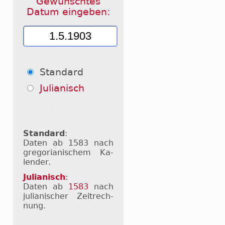
Gewünschtes
Datum eingeben:
Standard
Julianisch
Standard
:
Daten ab 1583 nach
gre­go­ri­a­ni­schem Ka­
len­der.
Julianisch
:
Daten ab
1583
nach
ju­li­a­ni­scher Zeit­rech­
nung.