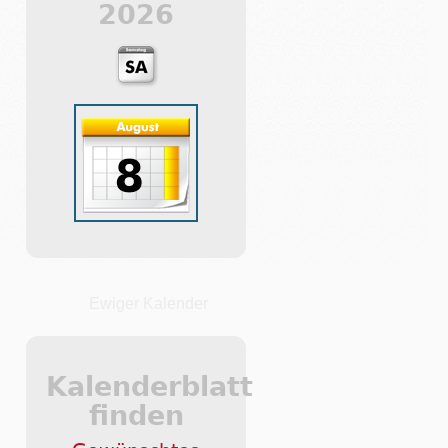
2026
Ewiger Kalender
Kalenderblatt
finden