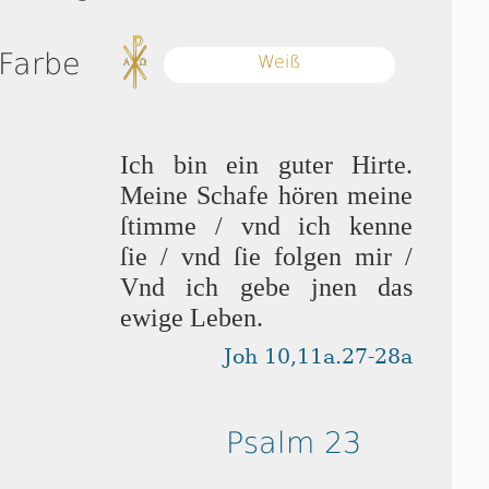
 Farbe
Weiß
Ich bin ein guter Hirte.
Meine Schafe hören meine
ſtim­me / vnd ich kenne
ſie / vnd ſie folgen mir /
Vnd ich gebe jnen das
ewige Leben.
Joh 10,11a.27-28a
Psalm 23