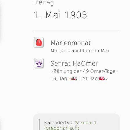
Freitag
1. Mai 1903
Marienmonat
Marienbrauchtum im Mai
Sefirat HaOmer
»Zählung der 49 Omer-Tage«
19. Tag
| 20. Tag
↦
🌇
🌇
↦
Kalendertyp:
Standard
(gregorianisch)