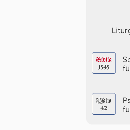
Litur
S
Biblia
1545
f
P
Pſalm
42
f