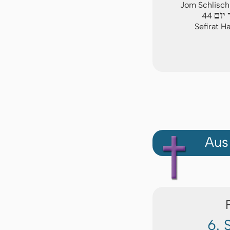
Jom Schlischi
יום
44
Sefirat H
Aus
6. 