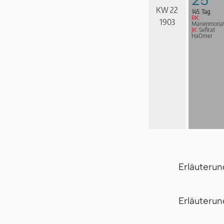
KW 22
145. Tag
RK:
1903
Marienmona
JK:
Sefirat
HaOmer
Erläuteru
Er­läu­te­r