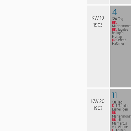
4
KW 19
124. Tag
RK:
1903
Marienmona
RK:
Tag des
heiligen
Florian
JK:
Sefirat
HaOmer
11
KW 20
131. Tag
D:
1. Tag der
1903
Eisheiligen
RK:
Marienmona
RK:
Hl.
Mamertus
von Vienne
LT:
Lostag