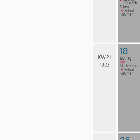
JK:
Pessach
Scheni
JK:
Sefirat
HaOmer
18
KW 21
138. Tag
RK:
1903
Marienmona
JK:
Sefirat
HaOmer
25