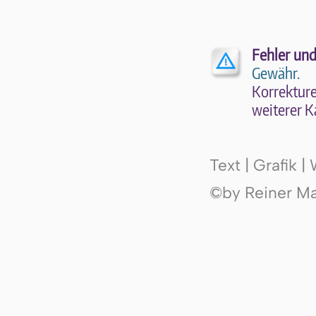
Fehler und
Gewähr.
Kor­rek­tu­r
wei­te­rer K
Text | Grafik 
©by Reiner Mak