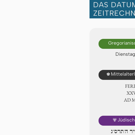
DAS DATUM
ZEITRECH
Gregorianis
Dienstag
♚
Mittelalte
FER
ⅩⅩⅥ
AD 
🕎
Jüdisch
יר ה'תרס"ג