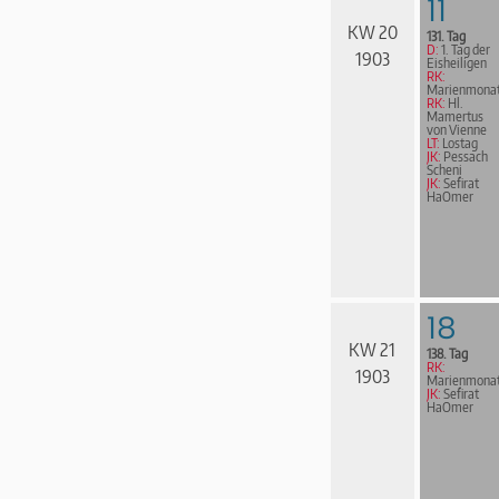
11
KW 20
131. Tag
D:
1. Tag der
1903
Eisheiligen
RK:
Marienmona
RK:
Hl.
Mamertus
von Vienne
LT:
Lostag
JK:
Pessach
Scheni
JK:
Sefirat
HaOmer
18
KW 21
138. Tag
RK:
1903
Marienmona
JK:
Sefirat
HaOmer