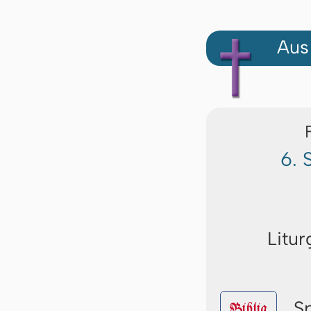
Aus
6. 
Litur
S
Biblia