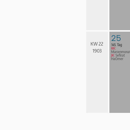
25
KW 22
145. Tag
RK:
1903
Marienmona
JK:
Sefirat
HaOmer