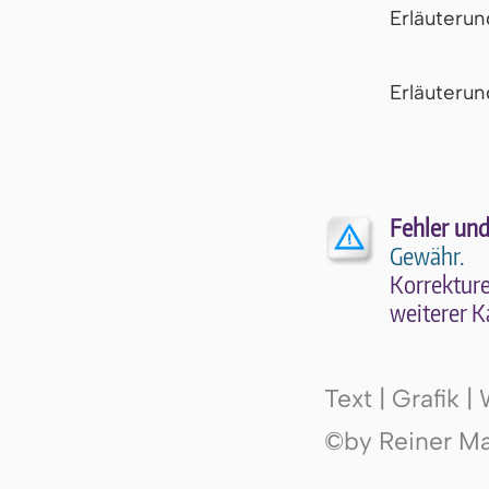
Erläuteru
Er­läu­te­r
Fehler und
Gewähr.
Kor­rek­tu­r
wei­te­rer K
Text | Grafik 
©by Reiner Mak