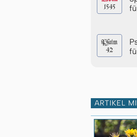
1545
f
P
Pſalm
42
f
ARTIKEL M