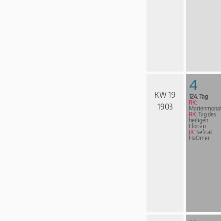
4
KW 19
124. Tag
RK:
1903
Marienmona
RK:
Tag des
heiligen
Florian
JK:
Sefirat
HaOmer