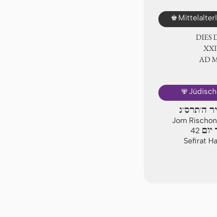
♚
Mittelalte
DIES
ⅩⅩⅣ
AD 
🕎
Jüdisch
יר ה'תרס"ג
Jom Rischon,
יום
42
Sefirat H