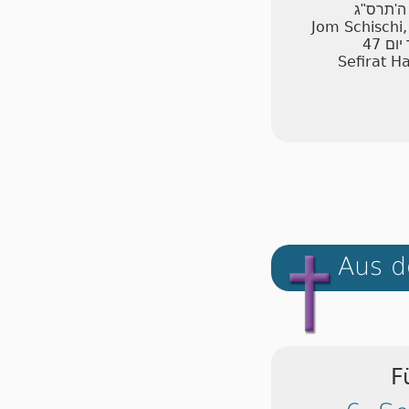
ן ה'תרס"ג
Jom Schischi
47
יום
Sefirat H
Aus d
F