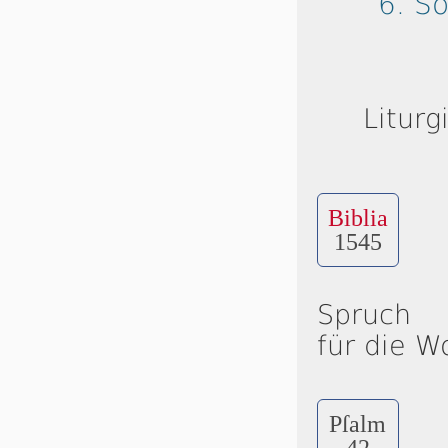
6. S
Liturg
Biblia
1545
Spruch
für die W
Pſalm