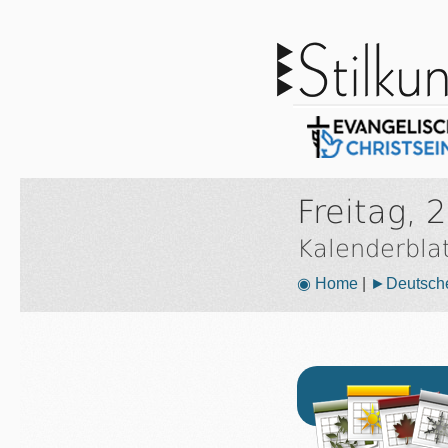
Freitag, 
Kalenderbla
◉ Home
|
►Deutsche