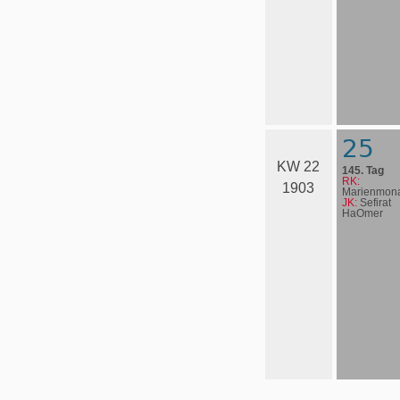
25
KW 22
145. Tag
RK:
1903
Marienmona
JK:
Sefirat
HaOmer