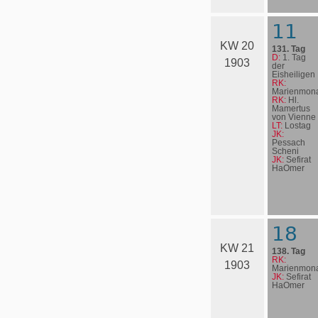
11
KW 20
131. Tag
D:
1. Tag
1903
der
Eisheiligen
RK:
Marienmona
RK:
Hl.
Mamertus
von Vienne
LT:
Lostag
JK:
Pessach
Scheni
JK:
Sefirat
HaOmer
18
KW 21
138. Tag
RK:
1903
Marienmona
JK:
Sefirat
HaOmer