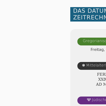
DAS DATU
ZEITRECH
Gregorianis
Freitag,
Mittelalte
♚
FER
ⅩⅩⅨ
AD 
Jüdisch
🕎