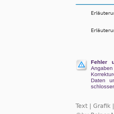
Erläuter
Er­läu­te­
Fehler 
Angaben
Kor­rek­tu
Da­ten un
schlos­se
Text | Grafik