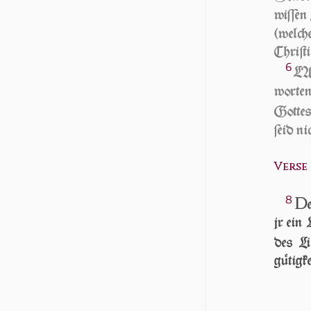
wi­ſſen
(welche
Chri­ſt
6
LA
wor­te
Got­te
ſeid ni
Verse 8
8
D
jr ein
des Li
gütigke