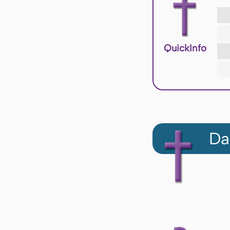
QuickInfo
Da