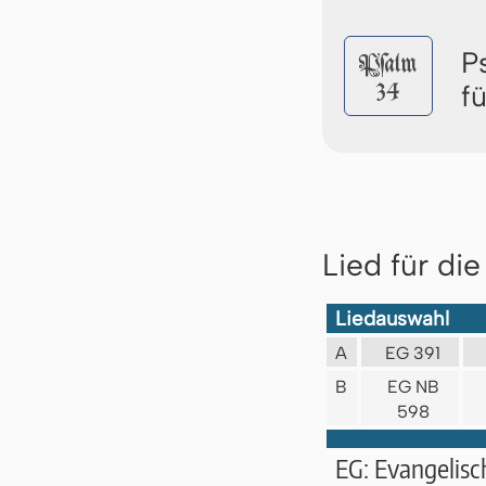
P
Pſalm
34
f
Lied für di
Liedauswahl
A
EG 391
B
EG NB
598
EG: Evangelis