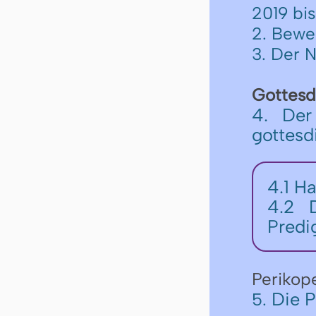
2019 bi
2. Bewe
3. Der 
Gottesd
4. Der
gottesd
4.1
Ha
4.2
Predi
Perikop
Die P
5.