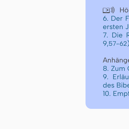
Hör

6. Der 
ersten 
7. Die 
9,
57-62
Anhäng
8. Zum 
9. Erlä
des Bib
10. Emp