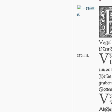
Matt.
8.
V
o­ge
Men­ſch
V
N
Matt.8.
zu­uor 
Jhe­ſu
gra­ben
Got­tes
V
N
f
A
b­ſc