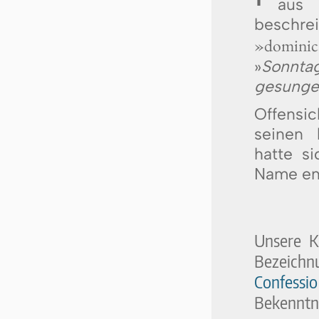
aus 
beschr
»dominica
»
Sonntag
gesungen
Offensi
seinen 
hatte si
Name ent
Unsere K
Bezeichn
Confess
Bekenntni