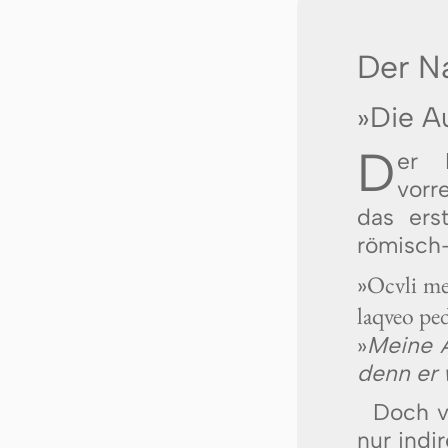
Der N
»Die Au
D
er
vorr
das ers
römisch-
Oculi me
»
laqueo pe
»
Meine A
denn er 
Doch v
nur indi