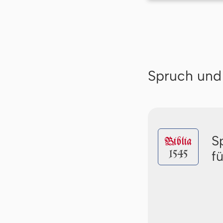
Spruch und
S
Biblia
1545
f