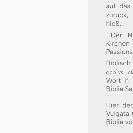
auf das
zurück,
hieß.
Der N
Kirche
Passions
Biblisc
ocolus
:
d
Wort in
Biblia S
Hier der
Vulgata 
Biblia v