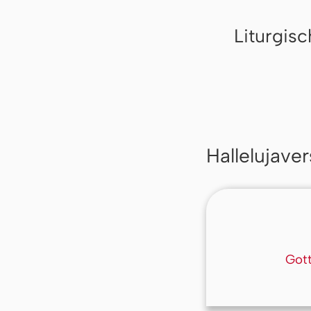
Liturgis
Hallelujaver
Der
Gott