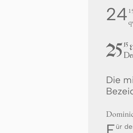
24
1
q
25
15
D
e
Die mi
Bezei
Dominic
F
ür d