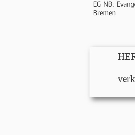
EG NB: Evange
Bremen
HER
verk