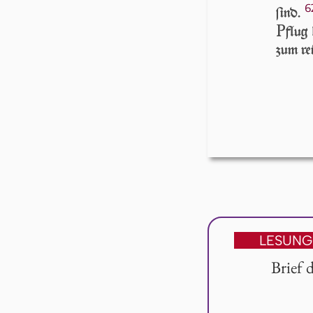
6
ſind.
P
flug 
zum rei
LESUNG
Brief 