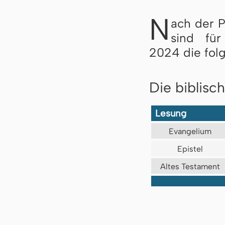
N
ach der 
sind fü
2024 die fol
Die biblisc
Lesung
Evangelium
Epistel
Altes Testament