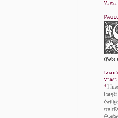
Verse 1
Paulu
Gabe v
Fakul
Verse 3
3
H
u­
laſ­ſe
Heilig
ren­tei
Son­de