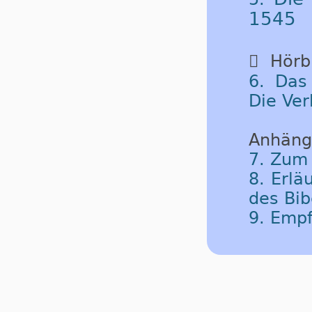
1545

Hörbu
6. Das
Die Ver
Anhäng
7. Zum
8. Erlä
des Bib
9. Emp