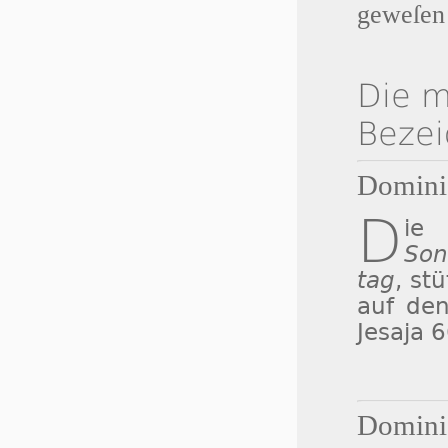
ge­we­ſen
Die m
Beze
Domini
D
ie
Son
tag
, st
auf de
Jesaja 6
Dominic