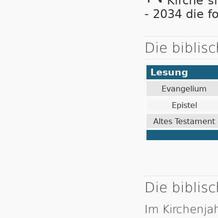
Kirche s
- 2034 die f
Die biblis
Lesung
Evangelium
Epistel
Altes Testament
Die biblisc
Im Kirchenja