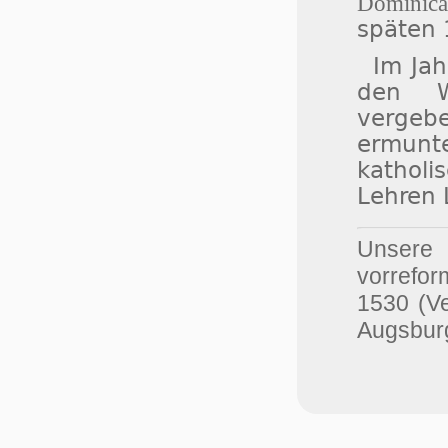
Dominica
späten 
Im Jah
den W
vergeb
ermun
kathol
Lehren 
Unser
vorrefor
1530 (V
Augsburg