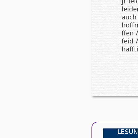
jr le
leide
auch 
hoffn
ſſen 
ſeid 
haff­t
LESUN