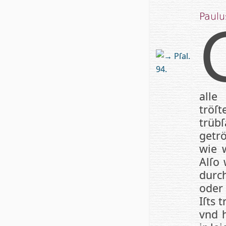
Paulu
Pſal.
94.
alle
tröſt
trüb
getrö
wie w
Al­ſo
durch
oder 
Iſts 
vnd h