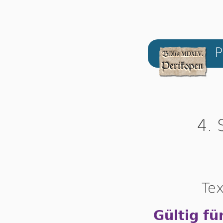
P
4. 
Tex
Gültig fü