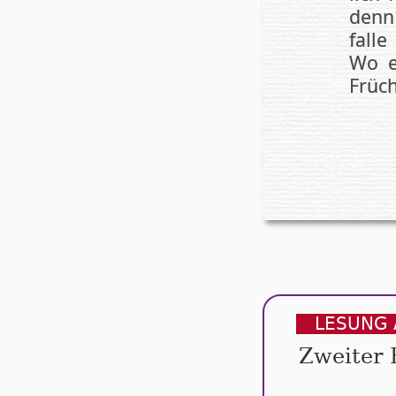
denn 
fal­le
Wo es
Früch
LESUNG 
Zweiter 