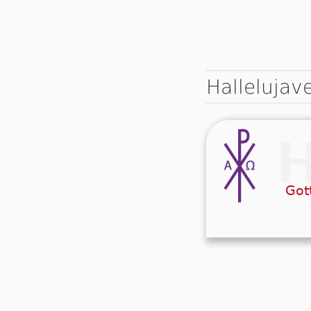
Hallelujav
Der
Got