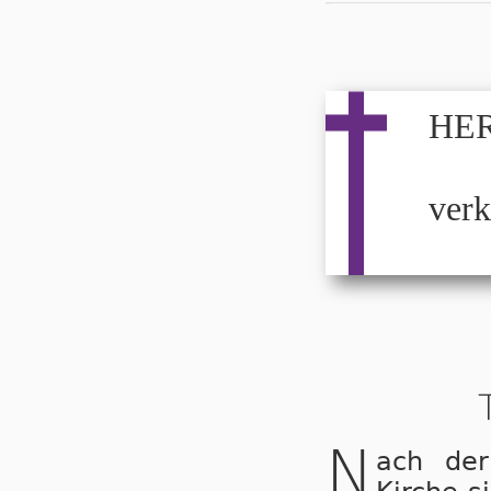
HER
verk
N
ach der