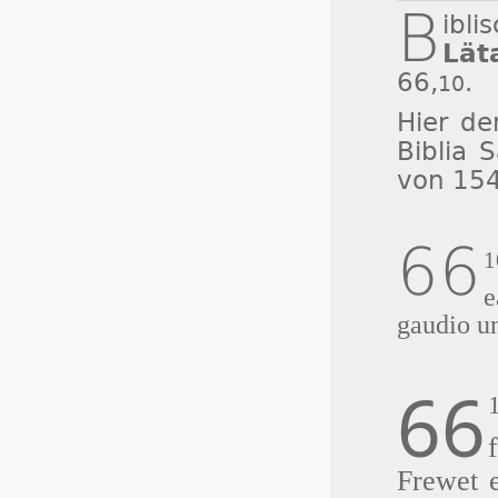
B
ibl
Lät
66,
.
10
Hier de
Biblia 
von 15
66
e
gaudio un
66
Frewet e