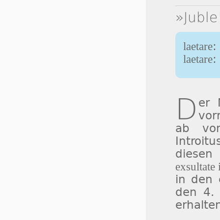
»Juble
laetare
:
laetare
:
D
er
vor
ab vom
Introit
diesen
exsultate 
in den 
den 4. 
erhalte