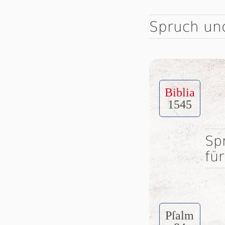
Spruch un
Biblia
1545
Sp
fü
Pſalm