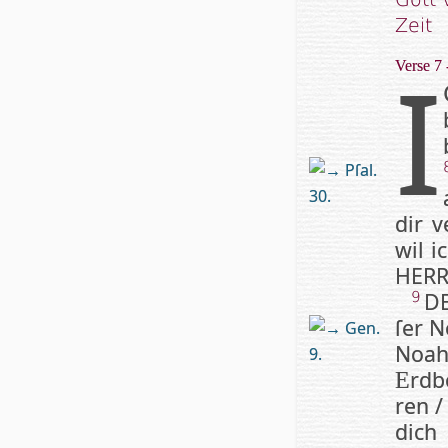
Zeit
I
Verse 7 
Pſal.
30.
dir 
wil i
HERR 
DE
9
ſer N
Gen.
Noah
9.
rdb
E
ren /
dich 