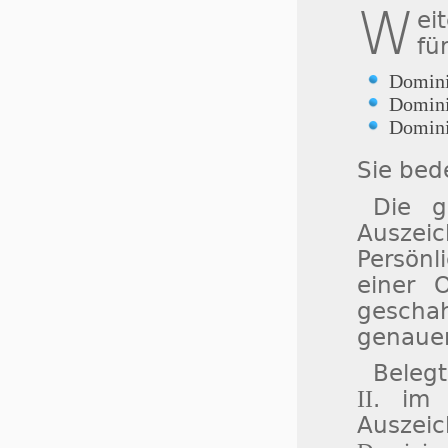
W
ei
fü
Domini
Domini
Domini
Sie be
Die g
Ausze
Persönl
einer O
gesch
genauer
Belegt
II
. im 
Auszeic