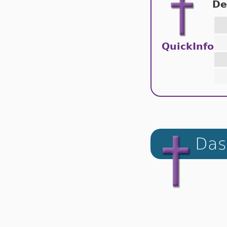
De
QuickInfo
Das