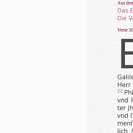
Aus dem
Das E
Die V
Verse 20
Ga­li
Herr 
Phi
22
vnd P
ter J
vnd ſ
men­ſ
lich 