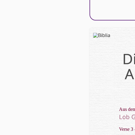
D
A
Aus dem
Lob G
Verse 3 