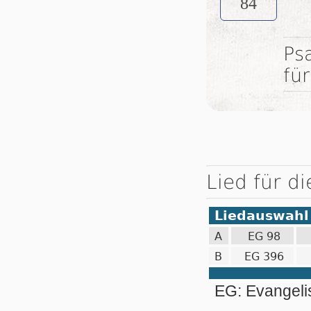
84
Ps
fü
Lied für d
Liedauswahl
A
EG 98
B
EG 396
EG: Evangel