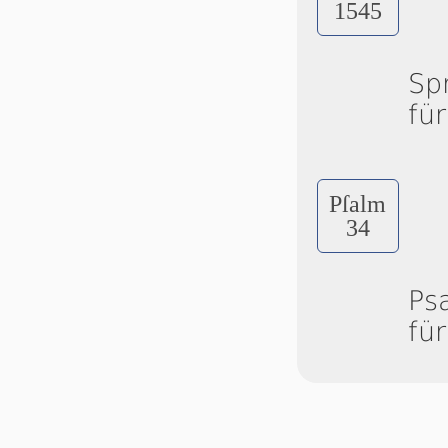
1545
Sp
fü
Pſalm
34
Ps
fü