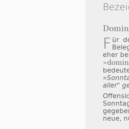
Beze
Domini
F
ür 
Bele
eher be
»domin
bedeute
»
Sonnt
aller" 
Offens
Sonnt
gegeben
neue, n