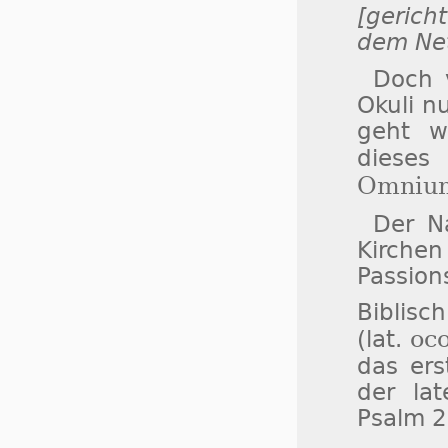
[gerich
dem Net
Doch 
Okuli nu
geht w
diese
Omniu
Der N
Kirche
Passions
Biblisc
oc
(lat.
das er
der lat
Psalm 2