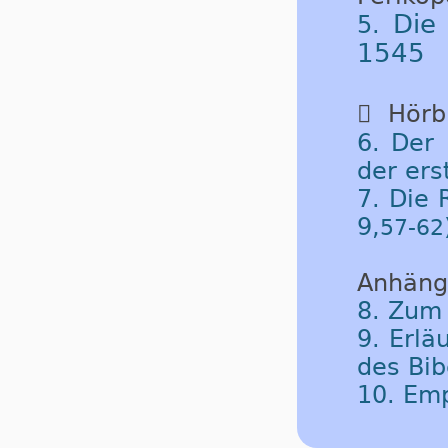
Die
5.
1545

Hörbu
6. Der 
der ers
7. Die 
9,
57-62
Anhäng
8. Zum
9. Erlä
des Bib
10. Em