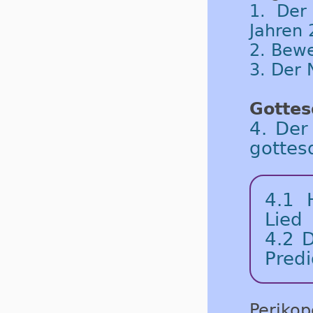
1. Der
Jahren 
2. Bew
3. Der 
Gottes
4. Der
gottes
4.1
Lied
4.2
D
Predi
Periko