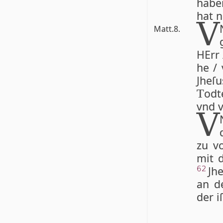
ha­be
hat n
V
Matt.8.
HErr 
he / 
Jhe­ſ
od­
T
vnd v
V
zu vo
mit 
Jh
62
an 
der i