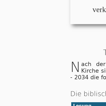
verk
N
ach der
Kirche s
- 2034 die f
Die biblis
Lesung