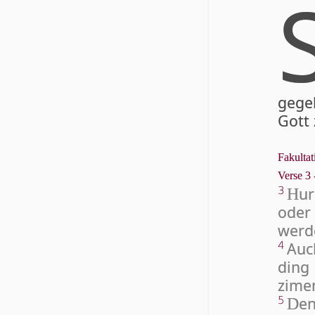
gegeb
Gott 
Fakultat
Verse 3 
u­
3
H
ode
wer­
Auc
4
ding
zimen
en
5
D