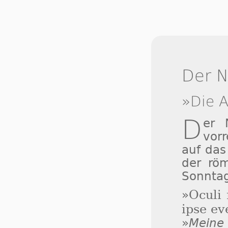
Der N
»Die A
D
er
vor
auf das
der röm
Sonnta
Oculi
»
ipse ev
»
Mein