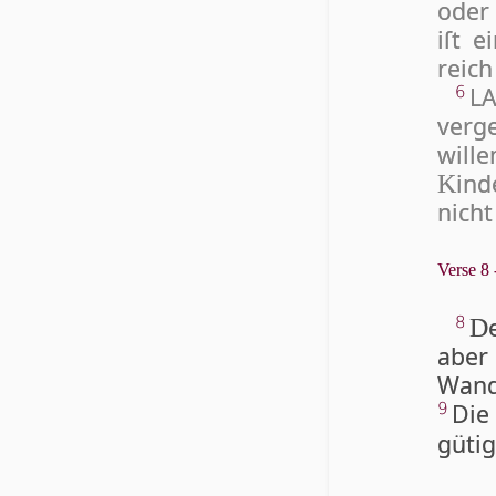
ode
iſt e
reich 
LA
6
verg
will
ind
K
nicht
Verse 8 
8
D
aber
Wand
Die
9
gütig