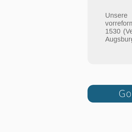
Unser
vorrefor
1530 (V
Augsburg
Go