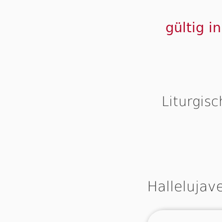
gültig i
Liturgis
Hallelujav