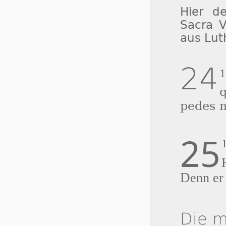
Hier de
Sacra V
aus Lut
24
pedes 
25
D
enn er
Die m