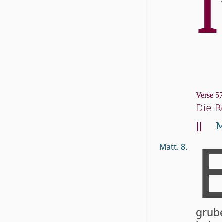
I
Verse 57
Die R
||
M
Matt. 8.
gru­b