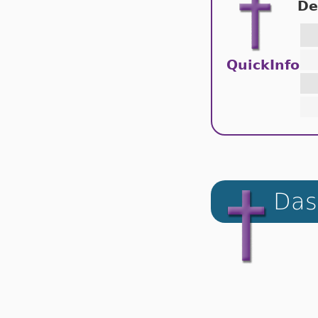
De
QuickInfo
Das