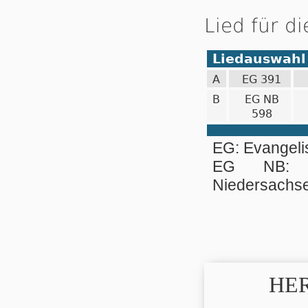
Lied für d
Liedauswahl
A
EG 391
B
EG NB
598
EG: Evangel
EG NB: Ev
Niedersachs
HER