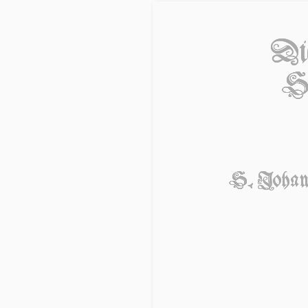
Die
S
S. Johá