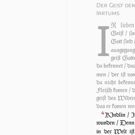
Der Geist de
Irrtums
I
R lie­ben
Geiſt / ſo
Gott ſind 
aus­ge­gan
geiſt Got­
da bekennet / das 
men / der iſt v
da nicht bekenne
Fleiſch ko­men / 
geiſt des Wi­derc
das er ko­men wer
4
KIndlin / Ir
wun­den / Denn de
in der Welt iſ