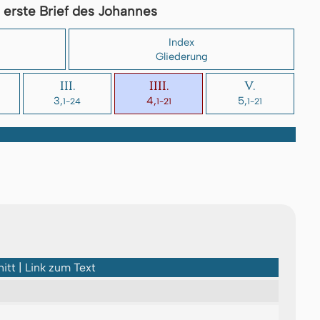
 erste Brief des Johannes
Index
Gliederung
III.
IIII.
V.
3,
4,
5,
1-24
1-21
1-21
itt | Link zum Text