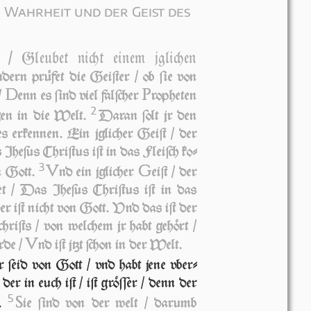
r Wahrheit und der Geist des
 / Gleubet nicht einem jg­li­chen
n­dern prüfet die Gei­ſter / ob ſie von
D
P
/
enn es ſind viel fal­ſcher
ro­phe­ten
2
­gen in die Welt.
Daran ſolt jr den
tes erkennen. Ein jg­li­cher Geiſt / der
Jhe­ſus Chri­ſtus iſt in das Fleiſch ko­
3
V
G
on Gott.
nd ein jg­li­cher
eiſt / der
t / Das Jhe­ſus Chri­ſtus iſt in das
der iſt nicht von Gott. Vnd das iſt der
­hriſts / von wel­chem jr habt gehört /
V
­de /
nd iſt jtzt ſchon in der Welt.
 ſeid von Gott / vnd habt jene vber­
r in euch iſt / iſt gröſſer / denn der
5
S
t.
ie ſind von der welt / da­r­umb