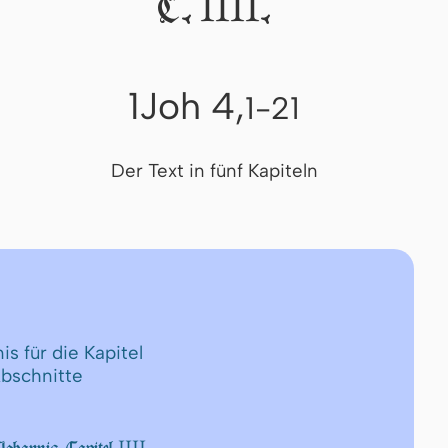
IIII
C.
.
1Joh 4,
1-21
Der Text in fünf Kapiteln
is für die Kapitel
Abschnitte
IIII.