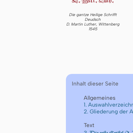
Die gantze Heilige Schrifft
Deudsch
D. Martin Luther, Wittenberg
1545
Inhalt dieser Seite
Allgemeines
1. Auswahlverzeichn
2. Gliederung der 
Text
3.