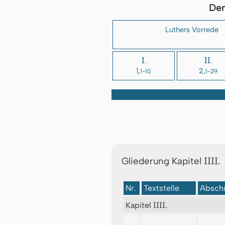
Der
Luthers Vorrede
I.
II.
1,
2,
1-10
1-29
IIII.
Gliederung Kapitel
Nr.
Textstelle
Abschn
IIII.
Kapitel