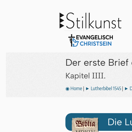
Der erste Brie
IIII.
Kapitel
◉ Home
|
► Lutherbibel 1545
|
► Di
Die L