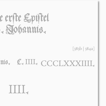
 erſte Epiſtel
. Johánnis.
[383b | 384a]
IIII
CCCLXXXIIII
nnis. C.
.
.
IIII
.