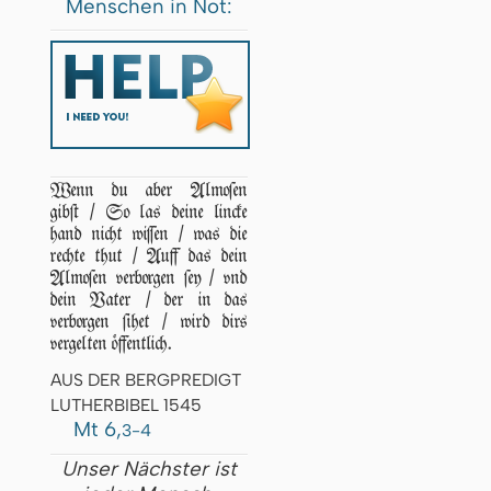
Menschen in Not:
Wenn du aber Almoſen
gibſt / So las deine lincke
hand nicht wiſſen / was die
rechte thut / Auff das dein
Almoſen verborgen ſey / vnd
dein Vater / der in das
verborgen ſihet / wird dirs
vergelten öffentlich.
AUS DER BERGPREDIGT
LUTHERBIBEL 1545
Mt 6,
3-4
Unser Nächster ist