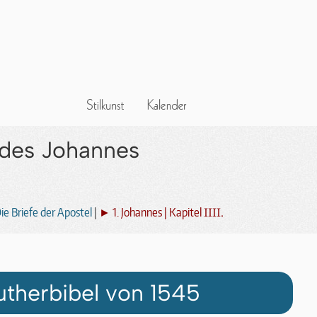
f des Johannes
IIII.
e Briefe der Apostel
|
► 1. Johannes | Kapitel
utherbibel von 1545