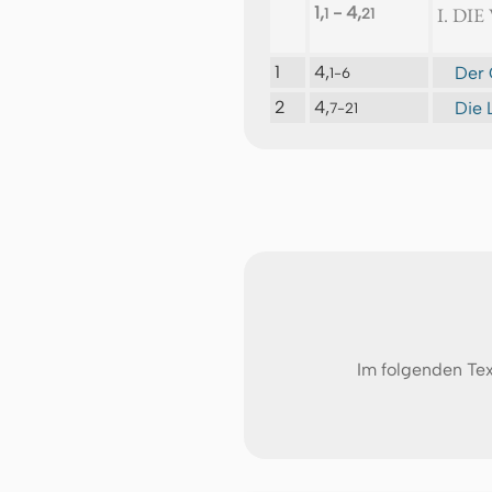
1,
- 4,
I. DI
1
21
1
4,
Der 
1-6
2
4,
Die L
7-21
Im folgenden Tex