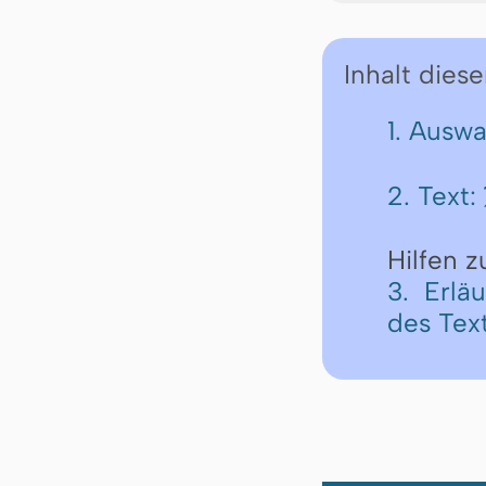
Inhalt diese
1. Ausw
2. Text:
Hilfen 
3. Erlä
des Tex