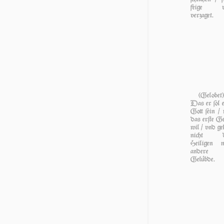
feige v
verzaget.
(Gelobet)
Das er ſol 
Gott ſein / 
das erſte Ge
wil / vnd ge
nicht d
Heiligen n
andere
Gelübde.