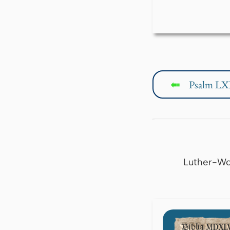
Psalm LX
↤
Luther-Wo