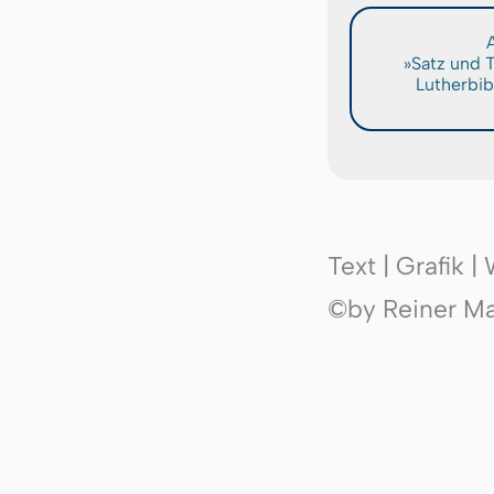
A
»Satz und 
Lutherbib
Text | Grafik 
©by Reiner Mak