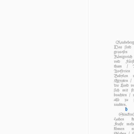
(Raubeberg
Das ſind 
groſ­ſen
Königreich
vnd Für­ſt
thum / A
Aſ­ſy­ri­e
Babylon 
Egyp­ten / 
die Land vn­
ſich mit ſtr
brachten / 
al­ſo zu ſ
raubten.
b
(Sincken
Haben ke
Feuſte meh
können ni
ſchlahen / ſ