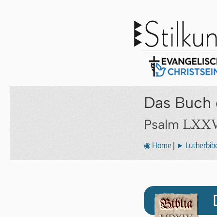
Das Buch 
LXXV
Psalm
◉ Home
|
► Lutherbibe