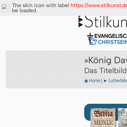
The skin icon with label
https://www.stilkunst.
be loaded.
»König Dav
Das Titelbil
◉ Home
|
► Lutherbibe