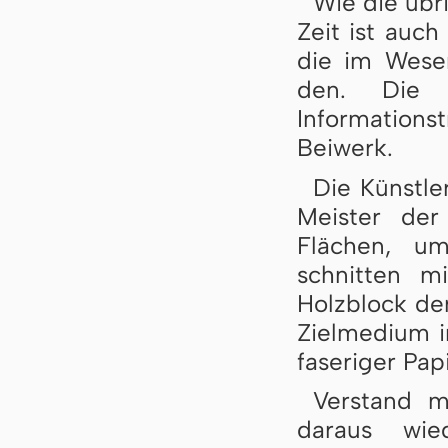
Wie die übr
Zeit ist auch
die im Wesen
den. Die B
Information
Beiwerk.
Die Künstle
Meister der
Flächen, u
schnitten m
Holzblock der
Zielmedium i
faseriger Pap
Verstand m
daraus wie