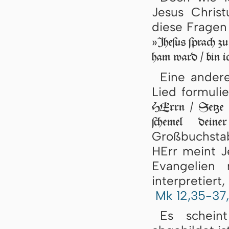
Jesus Chris
diese Fra­gen
»
Jhe­ſus ſprach zu
ham ward / bin ic
Eine andere
Lied formulie
HErrn / Setze 
ſchemel deine
Großbuchstab
HErr meint J
Evangelien 
interpretiert
Mk 12,35-37
Es schein