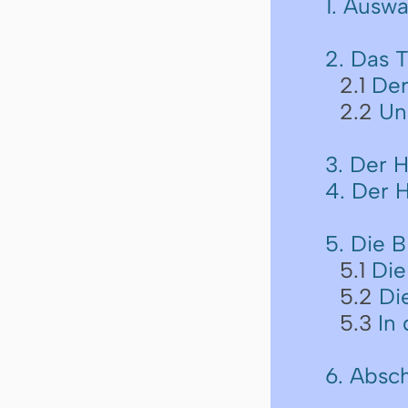
1. Auswa
2. Das T
2.1
Der
2.2
Un
3. Der 
4. Der 
5. Die B
5.1
Die
5.2
Di
5.3
In
6. Absc