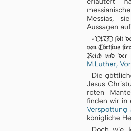
erläutert 
messianisc
Messias, si
Aussagen auf 
»VND ſolt der 
von Chri­ſtus ſter­
Reich vnd der ga
M.Luther, Vor
Die göttlic
Jesus Christ
roten Mante
finden wir i
Verspottung 
kö­nigliche He
Doch wie k