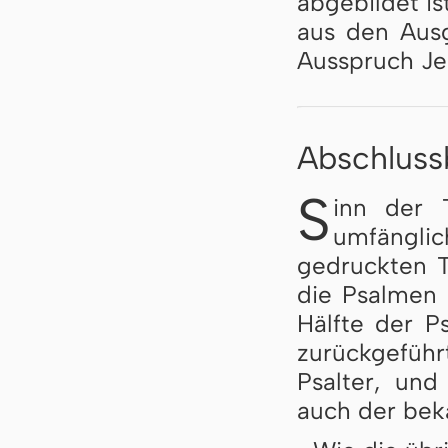
abgebildet is
aus den Aus
Ausspruch Je
Abschlus
S
inn der T
umfänglic
gedruckten 
die Psalmen 
Hälfte der P
zurückgeführ
Psalter, und
auch der bek