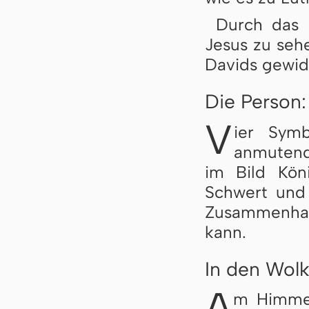
Durch das 
Jesus zu seh
Davids gewid
Die Person:
V
ier Symb
anmutend
im Bild Kön
Schwert und
Zusammenhang
kann.
In den Wolk
A
m Himmel