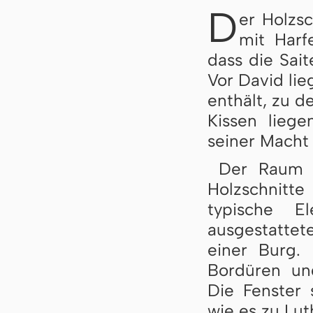
D
er Holzs
mit Harf
dass die Sait
Vor David lie
enthält, zu d
Kissen liege
seiner Macht
Der Raum 
Holzschnitt
typische E
ausgestattet
einer Burg.
Bordüren un
Die Fenster 
wie es zu Lut