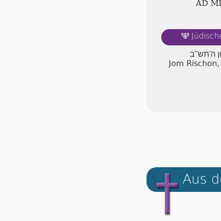
AD Ⅿ
Jüdisch
🕎
יום ראשון
Jom Rischon,
Aus d