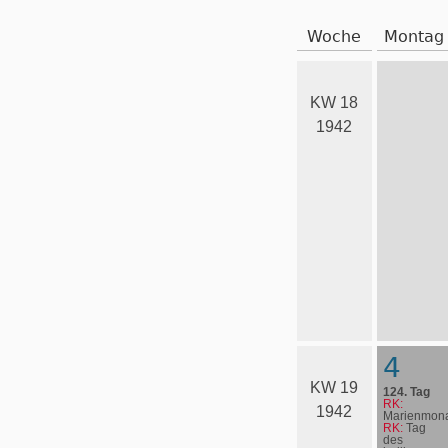
Woche
Montag
KW 18
1942
4
KW 19
124. Tag
RK:
1942
Marienmona
RK:
Tag
des