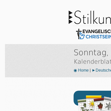
Sonntag,
Kalenderbla
◉ Home
|
►Deutsche