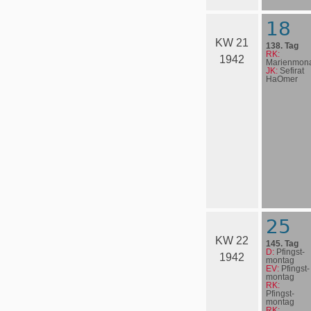
18
KW 21
138. Tag
RK:
1942
Marienmona
JK:
Sefirat
HaOmer
25
KW 22
145. Tag
D:
Pfingst­
1942
mon­tag
EV:
Pfingst­
mon­tag
RK:
Pfingst­
mon­tag
RK: