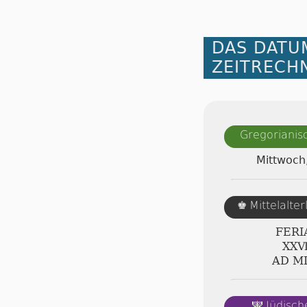
DAS DATU
ZEITRECH
Gregorianis
Mittwoch
Mittelalte
♚
FERI
ⅩⅩⅦ
AD Ⅿ
Jüdisch
🕎