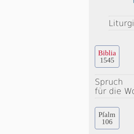
Liturg
Biblia
1545
Spruch
für die W
Pſalm
106