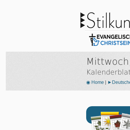
Mittwoch
Kalenderbla
◉ Home
|
►Deutsche