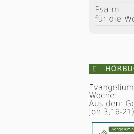
Psalm
für die W

HÖRBUC
Evangelium
Woche:
Aus dem Ges
Joh 3,
16-21