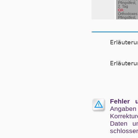
Pfingstfest,
2. Tag
OA:
Orthodoxes
Pfingstfest,
2. Tag
Erläuter
Er­läu­te­
Fehler 
Angaben
Kor­rek­tu
Da­ten un
schlos­se