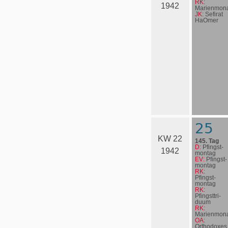
RK:
1942
Marienmona
JK:
Sefirat
HaOmer
25
KW 22
145. Tag
D:
Pfingst­
1942
mon­tag
EV:
Pfingst­
mon­tag
RK:
Pfingst­
mon­tag
RK:
Pfingst­tri­
du­um
RK:
Marienmona
OA:
Orthodoxes