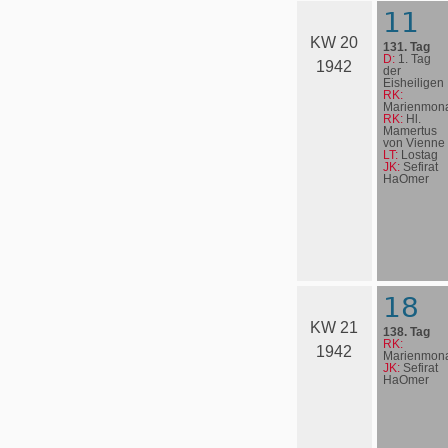
11
KW 20
131. Tag
D:
1. Tag
1942
der
Eisheiligen
RK:
Marienmona
RK:
Hl.
Mamertus
von Vienne
LT:
Lostag
JK:
Sefirat
HaOmer
18
KW 21
138. Tag
RK:
1942
Marienmona
JK:
Sefirat
HaOmer