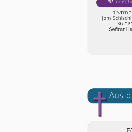
Jüdisch
🕎
יר ה'תש"ב
Jom Schischi
36
יום
Sefirat H
Aus d
F