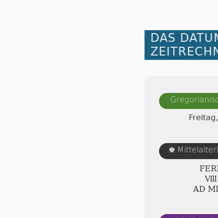
DAS DATU
ZEITRECH
Gregorianis
Freitag
Mittelalte
♚
FER
Ⅷ.
AD Ⅿ