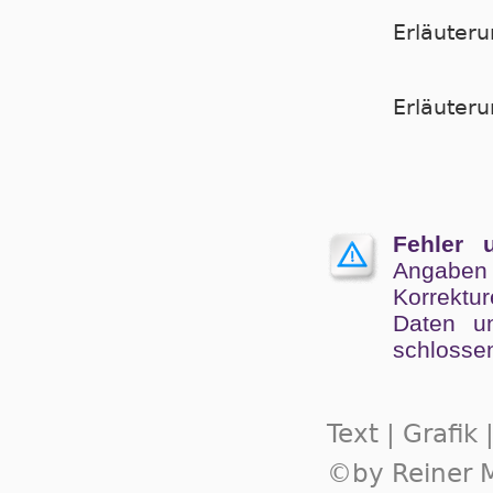
Erläuter
Er­läu­te­
Fehler 
Angaben
Kor­rek­tu
Da­ten un
schlos­se
Text | Grafik
©by Reiner M