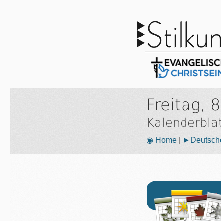
Freitag, 
Kalenderbla
◉ Home
|
►Deutsche