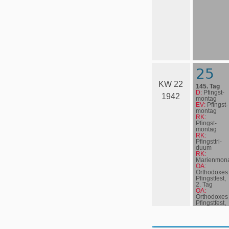
25
KW 22
145. Tag
D:
Pfingst­
1942
mon­tag
EV:
Pfingst­
mon­tag
RK:
Pfingst­
mon­tag
RK:
Pfingst­tri­
du­um
RK:
Marienmona
OA:
Orthodoxes
Pfingstfest,
2. Tag
OA:
Orthodoxes
Pfingstfest,
2. Tag