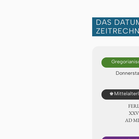
DAS DATUM
ZEITRECH
Gregorianis
Donnersta
♚
Mittelalte
FER
ⅩⅩⅧ
AD Ⅿ