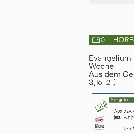
HÖRBU

Evangelium 
Woche:
Aus dem Ges
3,
)
16-21