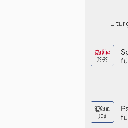
Litur
S
Biblia
1545
f
P
Pſalm
106
f