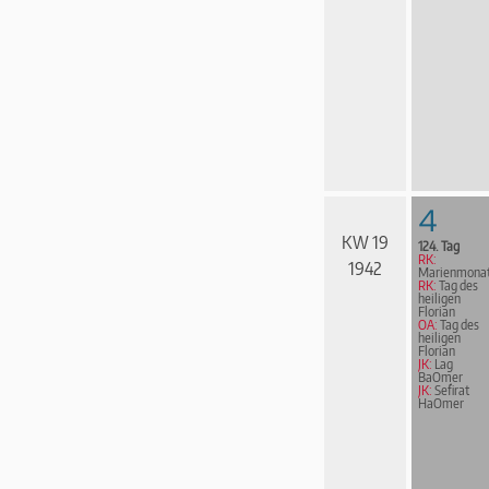
4
KW 19
124. Tag
RK:
1942
Marienmona
RK:
Tag des
heiligen
Florian
OA:
Tag des
heiligen
Florian
JK:
Lag
BaOmer
JK:
Sefirat
HaOmer