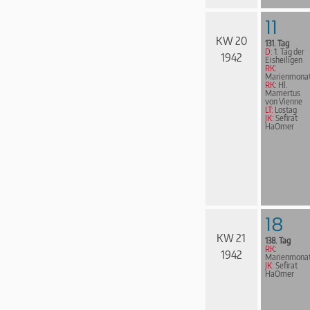
11
KW 20
131. Tag
D:
1. Tag der
1942
Eisheiligen
RK:
Marienmona
RK:
Hl.
Mamertus
von Vienne
LT:
Lostag
JK:
Sefirat
HaOmer
18
KW 21
138. Tag
RK:
1942
Marienmona
JK:
Sefirat
HaOmer