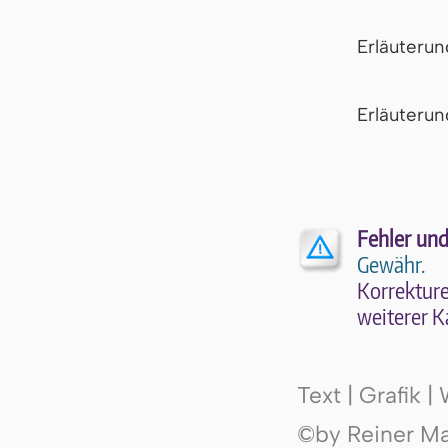
Erläuteru
Er­läu­te­r
Fehler und
Gewähr.
Kor­rek­tu­r
wei­te­rer K
Text | Grafik 
©by Reiner Mak