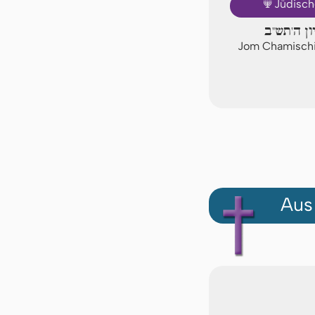
🕎
Jüdisch
ון ה'תש"ב
Jom Chamischi
Aus