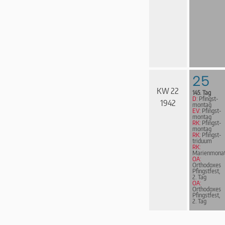
25
KW 22
145. Tag
D:
Pfingst­
1942
mon­tag
EV:
Pfingst­
mon­tag
RK:
Pfingst­
mon­tag
RK:
Pfingst­
tri­du­um
RK:
Marienmona
OA:
Orthodoxes
Pfingstfest,
2. Tag
OA:
Orthodoxes
Pfingstfest,
2. Tag