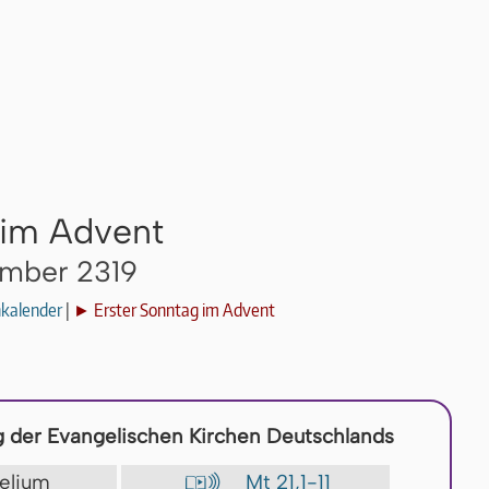
 im Advent
ember 2319
nkalender
|
► Erster Sonntag im Advent
 der Evangelischen Kirchen Deutschlands
gelium
Mt 21,1-11
