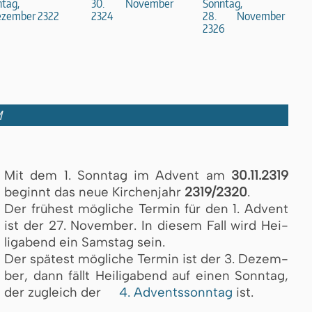
tag,
30. November
Sonntag,
ezember 2322
2324
28. November
2326
M
Mit dem 1. Sonntag im Ad­vent am
30.11.2319
be­ginnt das neue Kir­chen­jahr
2319/2320
.
Der frühest mögliche Ter­min für den 1. Ad­vent
ist der 27. No­vem­ber. In die­sem Fall wird Hei­
lig­abend ein Sams­tag sein.
Der spä­test mögliche Ter­min ist der 3. De­zem­
ber, dann fällt Hei­lig­abend auf ei­nen Sonn­tag,
der zu­gleich der
4. Ad­vents­sonn­tag
ist.