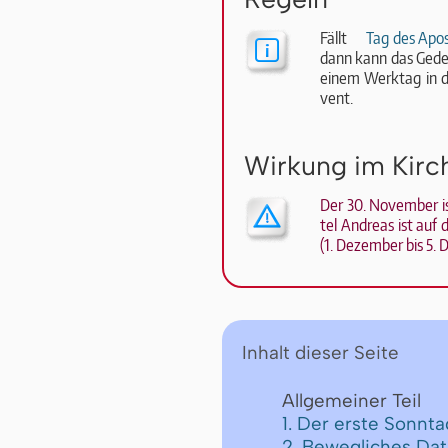
Fällt
Tag des Apos
dann kann das Ge­den
ei­nem Werk­tag in d
vent.
Wirkung im Kirc
Der 30. November ist
tel An­dre­as ist au
(1. De­zem­ber bis 5. 
Inhalt dieser Seite
Allgemeiner Teil
1. Der erste Sonnt
2. Bewegliches Da