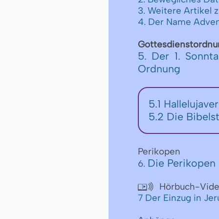
3. Weitere Artikel 
4. Der Name Adve
Gottesdienstordnu
5. Der 1. Sonnt
Ordnung
5.1
Hallelujave
5.2
Die Bibels
Perikopen
Die Perikopen 
6.
Hörbuch-Vid

7 Der Einzug in Jer