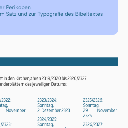
er Perikopen
um Satz und zur Typografie des Bibeltextes
t in den Kirchenjahren 2319/2320 bis 2326/2327
enderblättern des jeweiligen Datums:
/2322:
2323/2324:
2325/2326:
tag,
Sonntag,
Sonntag,
. November
2. Dezember 2323
29. November
2325
2324/2325:
/2323:
Sonntag,
2326/2327: