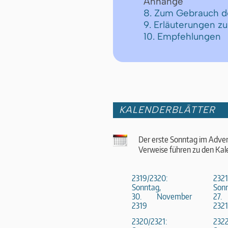
Anhänge
8. Zum Gebrauch d
9. Erläuterungen z
10. Empfehlungen
KALENDERBLÄTTER
Der erste Sonntag im Adven
Verweise führen zu den Kal
2319/2320:
2321
Sonntag,
Sonn
30. November
27
2319
2321
2320/2321:
2322