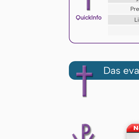
Pre
QuickInfo
L
Das eva