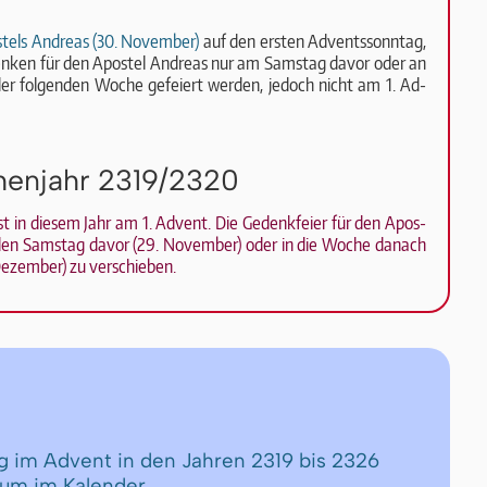
tels Andreas (30. November)
auf den ers­ten Ad­vents­sonn­tag,
­ken für den Apos­tel An­dre­as nur am Sams­tag da­vor oder an
er fol­gen­den Wo­che ge­fei­ert wer­den, je­doch nicht am 1. Ad­
henjahr 2319/2320
 in diesem Jahr am 1. Ad­vent. Die Ge­denk­fei­er für den Apos­
f den Sams­tag da­vor (29. No­vem­ber) oder in die Wo­che da­nach
De­zem­ber) zu ver­schie­ben.
ag im Advent in den Jahren 2319 bis 2326
tum im Kalender