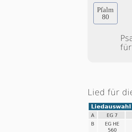
Pſalm
80
Ps
fü
Lied für d
Liedauswahl
A
EG 7
B
EG HE
560