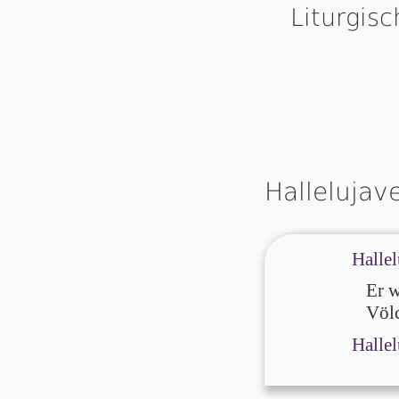
Liturgis
Hallelujav
Hallel
Er w
Völ­c
Hallel