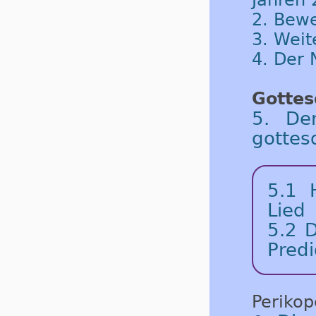
2. Bew
3. Weit
4. Der
Gottes
5. De
gottes
5.1
Lied
5.2
D
Predi
Periko