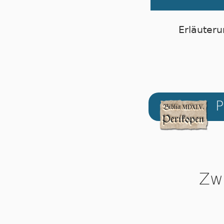
Erläuteru
P
Zw