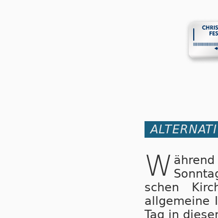
ALTERNAT
W
ährend
Sonntag
schen Kirc
allgemeine 
Tag in diese