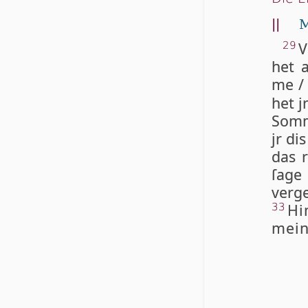
||
M
V
29
het 
me 
het j
Som­m
jr dis
das r
ſa­g
ver­g
Hi
33
mei­n