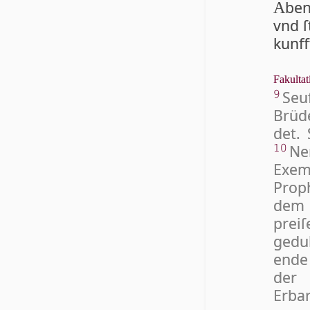
be
A
vnd ſ
kunff
Fakultat
Seu
9
Brüde
det. 
Ne
10
Exemp
Proph
dem
preiſ
gedul
ende 
der 
Erba