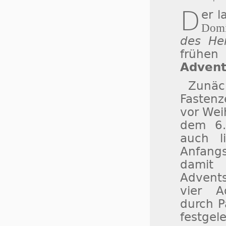
D
er 
Domi
des He
frühe
Advent
Zunäc
Fastenz
vor Wei
dem 6.
auch l
Anfang
damit
Advents
vier A
durch P
festgele