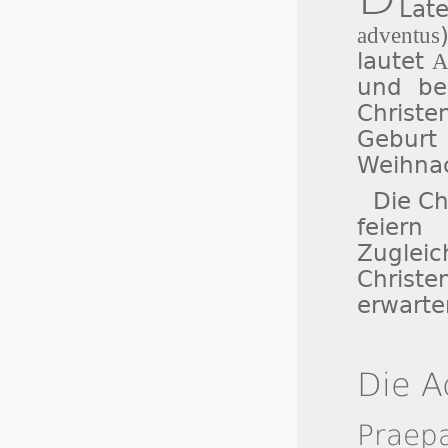
Lat
adventus
lautet
A
und bez
Christ
Gebur
Weihnac
Die Ch
feiern
Zuglei
Christ
erwarte
Die A
Praep