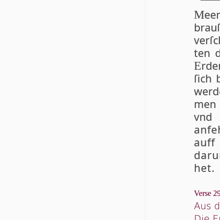
ee
M
brau
ver­ſ
ten d
r­d
E
ſich 
wer­d
men i
vnd h
an­f
auff
da­r­
het.
Verse 29
Aus d
Die 