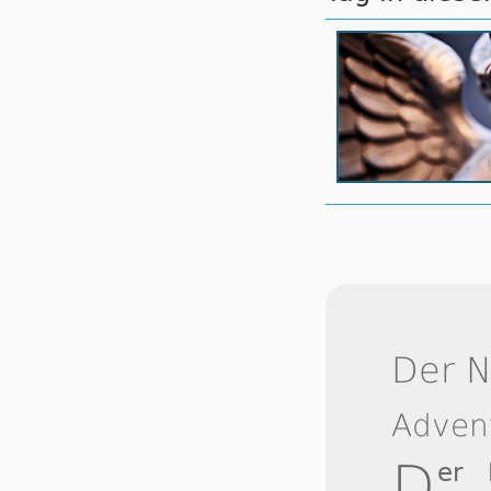
Der 
Adven
D
er