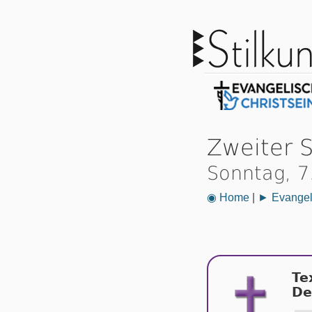
Zweiter 
Sonntag, 
◉ Home
|
► Evangeli
Te
De