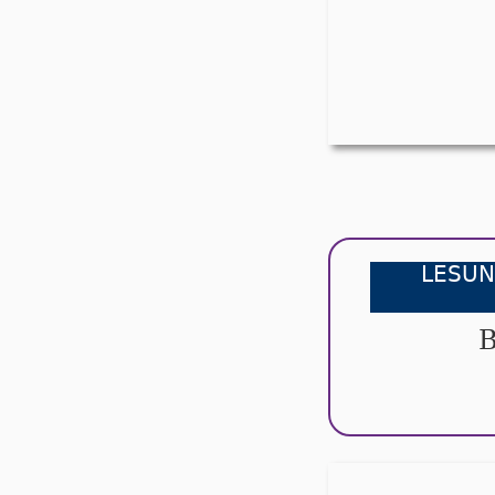
LESUN
B