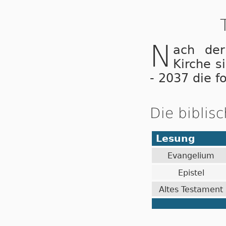
N
ach der
Kirche s
- 2037 die f
Die biblis
Lesung
Evangelium
Epistel
Altes Testament