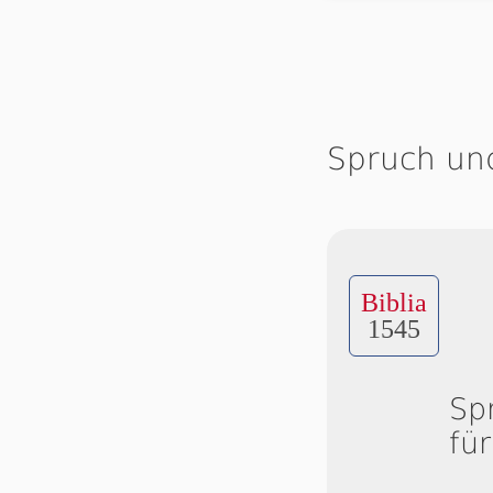
Spruch un
Biblia
1545
Sp
fü