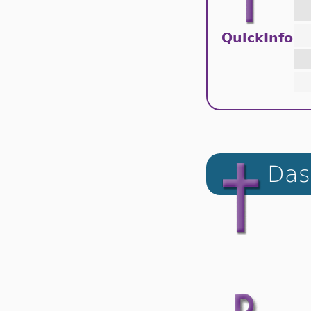
QuickInfo
Das