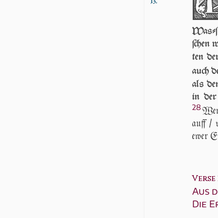
13.
Waſ­ſe
ſchen w
ten der
auch de
als de
in der 
28
Wenn
auff / 
ew­er Er
Verse 2
Aus d
Die 