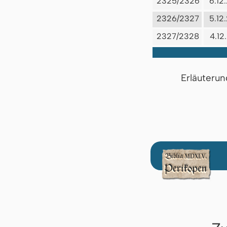
2325/2326
6.12
2326/2327
5.12
2327/2328
4.12
Erläuterun