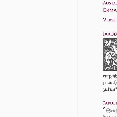
Aus d
Erma
Verse 7
Jakob
empfah
jr auch
zu­kun
Fakult
9
Seuff