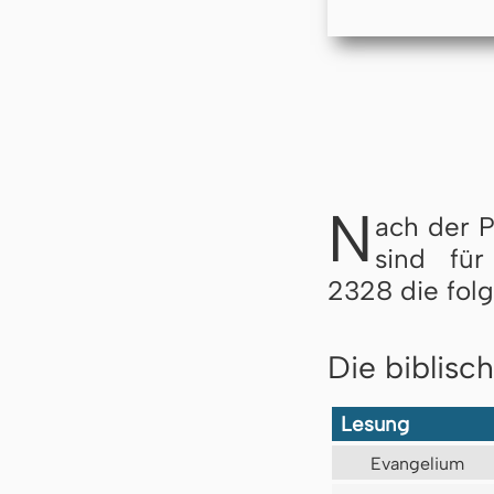
N
ach der 
sind fü
2328 die fol
Die biblisc
Lesung
Evangelium