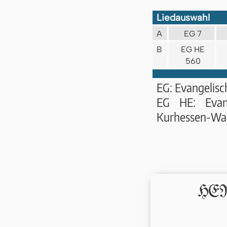
Liedauswahl
A
EG 7
B
EG HE
560
EG: Evangelis
EG HE: Evan
Kurhessen-Wa
HERR