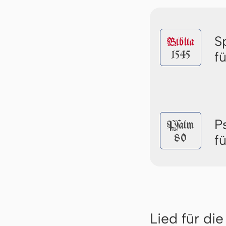
S
Biblia
1545
f
P
Pſalm
80
f
Lied für di