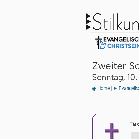
Zweiter S
Sonntag, 10
◉ Home
|
► Evangelisc
Tex