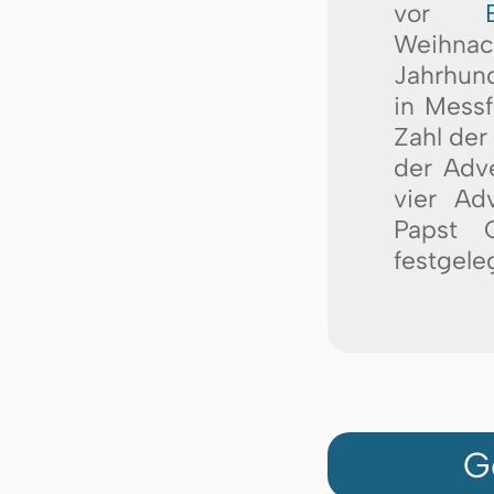
vor
Weihnach
Jahrhund
in Mess
Zahl der
der Adve
vier Ad
Papst 
festgeleg
G