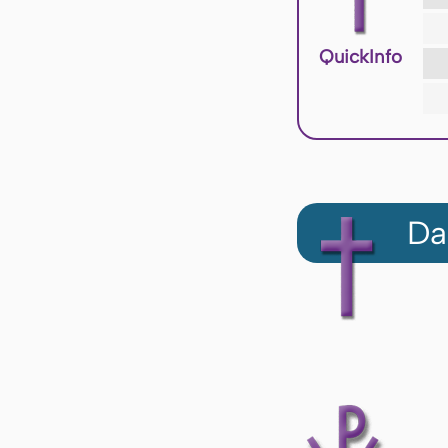
QuickInfo
Da