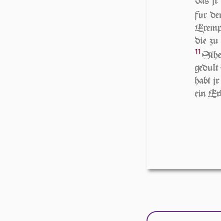
das jr
fur de
Exempe
die zu
11
Sihe
gedult 
habt j
ein Er