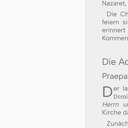
Nazaret,
Die Ch
feiern 
erinnert
Kommen J
Die A
Praepa
D
er l
Domi
Herrn
un
Kirche d
Zunäch