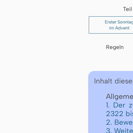
Tei
Erster Sonnta
im Advent
Regeln
Inhalt diese
Allgemei
1. Der 
2322 bi
2. Bewe
3. Weite