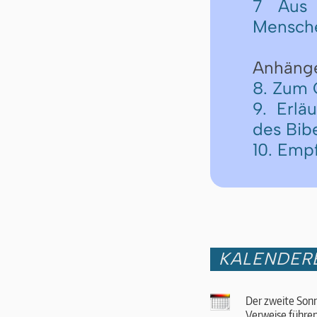
7 Aus 
Mensch
Anhäng
8. Zum 
9. Erlä
des Bib
10. Emp
KALENDER
Der zweite Sonn
Verweise führen