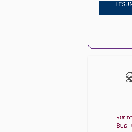
LESU
D
Aus d
Buß- 