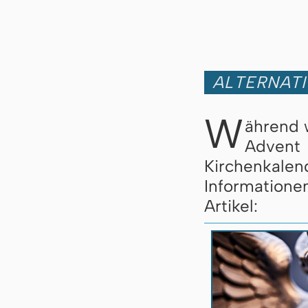
ALTERNATI
W
ährend 
Advent
Kirchenkale
Informatione
Artikel: