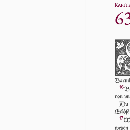
Kapitel
6
Barm­he
16
BI
von vns
Du 
Erlöſe
17
Wa
wegen 