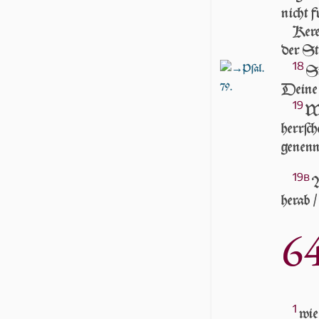
nicht 
Kere
der St
18
Pſal.
Si
79.
Deine W
19
Wi
herrſ
genenn
19b
A
herab /
6
1
wi