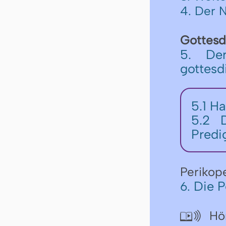
4. Der 
Gottesd
5. De
gottesd
5.1
Ha
5.2
Predi
Perikop
Die P
6.
Hör
