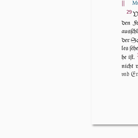
||
Mt
29
V
den Fe
aus­ſch
der So
les ſe­
he iſt.
nicht v
vnd Er­