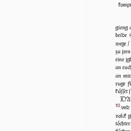
kompt
gieng 
beide
wege /
zu jren
eine jg
an euch
an mir
ruge f
küſſet ſ
DA h
10
vnd 
volck 
töchte