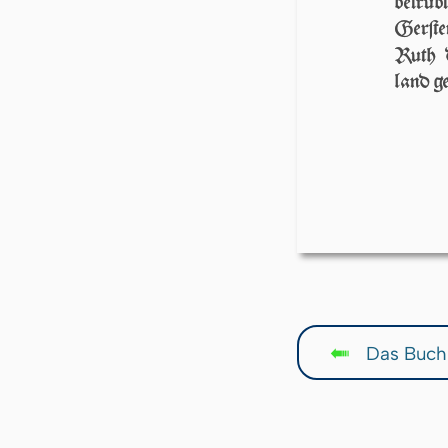
betrüb
Ger­ſt
Ruth 
land ge
Das Buch 
↤