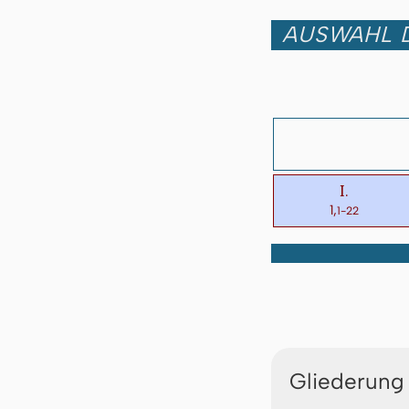
AUSWAHL D
I.
1,
1-22
Gliederung