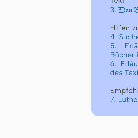
Text
3.
Das Bu
Hilfen 
4. Such
5. Erl
Bücher 
6. Erlä
des Tex
Empfeh
7. Luth