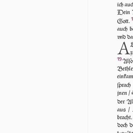
ich auc
Dein V
Gott.
auch 
vnd d
A
L
z
19
Al­ſ
Beth­
einkam
ſprach
jnen / 
der All
aus /
bracht
doch d