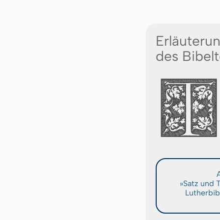
Erläuteru
des Bibelt
A
»Satz und 
Lutherbib