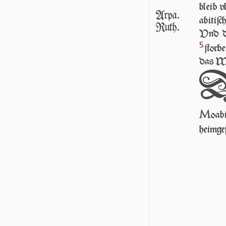
bleib 
Arpa.
a­bi­ti
Ruth.
Vnd da
5
ſtorb
das We
M
oab
heimge