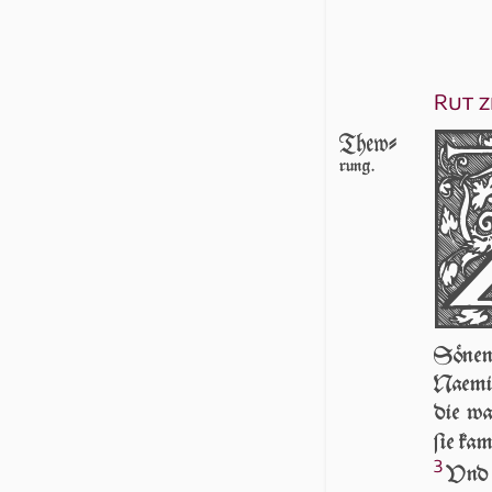
Rut z
Thew-
rung.
Söne
Naemi 
die wa
ſie ka
3
Vnd 