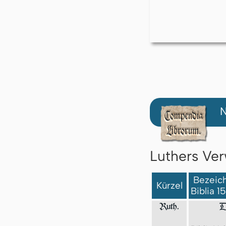
N
Luthers Ver
Bezeich
Kürzel
Biblia 1
Ruth.
D