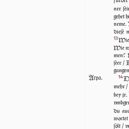
fürder
ner ſe
ge­het 
ne­me. 
die­ſe
13
Wie 
Wie wo
men? N
ſeer /
gan­gen
Arpa.
14
DA
mehr /
bey jr.
vmbge
du au
wor­tet
ſolt / 