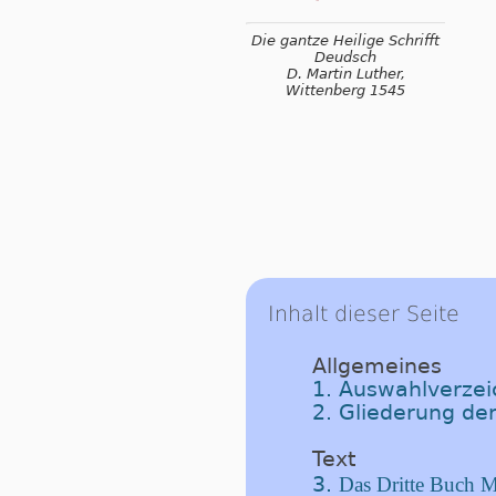
Die gantze Heilige Schrifft
Deudsch
D. Martin Luther,
Wittenberg 1545
Inhalt dieser Seite
Allgemeines
1. Auswahlverzeic
2. Gliederung der
Text
3.
Das Dritte Buch M