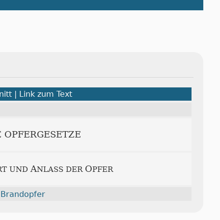
itt | Link zum Text
IE OPFERGESETZE
A
O
RT UND
NLASS DER
PFER
 Brandopfer