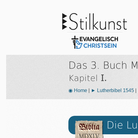
Das 3. Buch M
I.
Kapitel
◉ Home
|
► Lutherbibel 1545
|
Die Lu