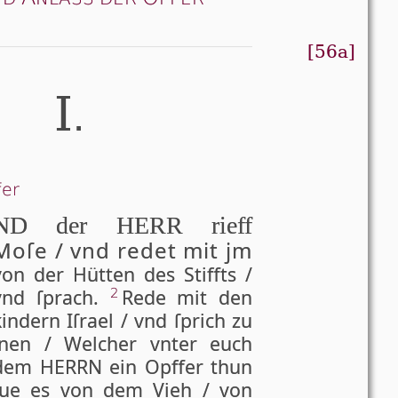
[56a]
I
.
fer
ND der HERR rieff
Moſe / vnd redet mit jm
von der Hütten des Stiffts /
vnd ſprach.
Rede mit den
2
in­dern Iſ­ra­el / vnd ſprich zu
jnen / Welcher vn­ter euch
dem HER­RN ein Opf­fer thun
hue es von dem Vieh / von