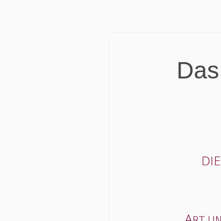
Das 
DI
A
RT U