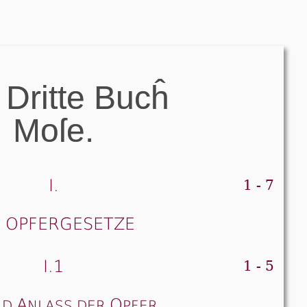
Dritte Bucĥ
Moſe.
I.
1 - 7
E OPFERGESETZE
I.1
1 - 5
A
O
ND
NLASS DER
PFER