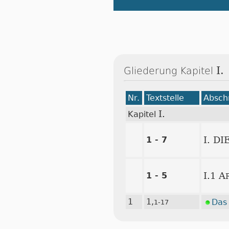
I.
Gliederung Kapitel
Nr.
Textstelle
Abschn
I.
Kapitel
1 - 7
I. D
1 - 5
I.1 A
1
1,
Das
1-17