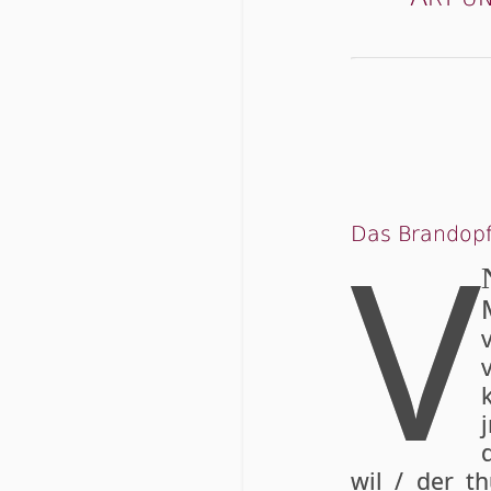
V
Das Brandop
k
wil / der t