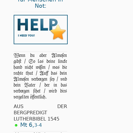
Not:
Wenn du aber Almoſen
gibſt / So las deine lincke
hand nicht wiſſen / was die
rechte thut / Auff das dein
Almoſen verborgen ſey / vnd
dein Vater / der in das
verborgen ſihet / wird dirs
vergelten öffentlich.
AUS DER
BERGPREDIGT
LUTHERBIBEL 1545
Mt 6,
3-4