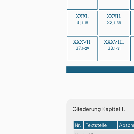
XXXI.
XXXII.
31,
32,
1-18
1-35
XXXVII.
XXXVIII.
37,
38,
1-29
1-31
I.
Gliederung Kapitel
Nr.
Textstelle
Abschn