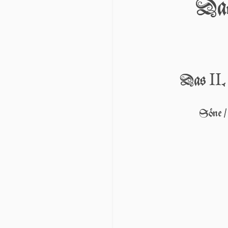
Das
II
Das
Söne / 