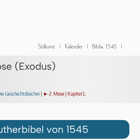
ose (Exodus)
I.
ie Geschichtsbücher
|
► 2. Mose | Kapitel
utherbibel von 1545