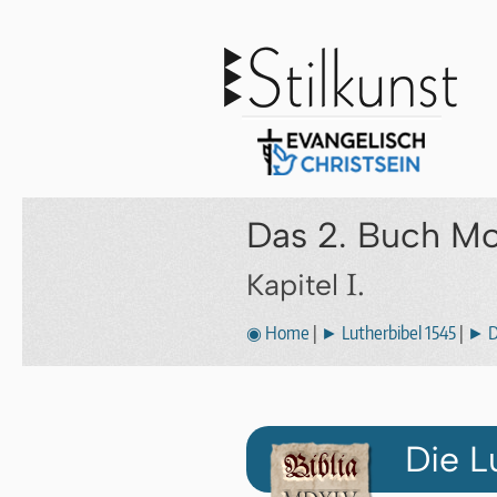
Das 2. Buch M
I.
Kapitel
◉ Home
|
► Lutherbibel 1545
|
► D
Die L