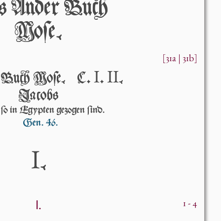
 Ander Bucĥ
Moſe.
[31a | 31b]
I
II
. Bucĥ Moſe. C․
․
.
Jácobs
ſo in Egyp­ten gezogen ſind.
Gen. 46.
I
.
I.
1 - 4