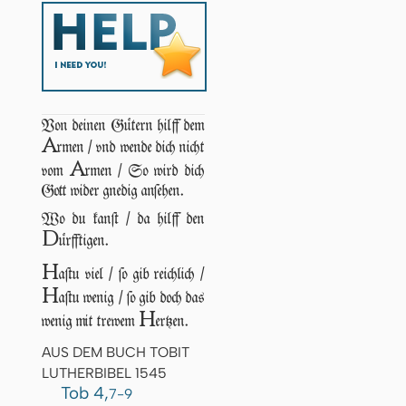
Von deinen Gütern hilff dem
A
rmen / vnd wende dich nicht
A
vom
rmen / So wird dich
Gott wider gnedig anſehen.
Wo du kanſt / da hilff den
D
ürfftigen.
H
aſtu viel / ſo gib reichlich /
H
aſtu wenig / ſo gib doch das
H
wenig mit trewem
ertzen.
AUS DEM BUCH TOBIT
LUTHERBIBEL 1545
Tob 4,
7-9