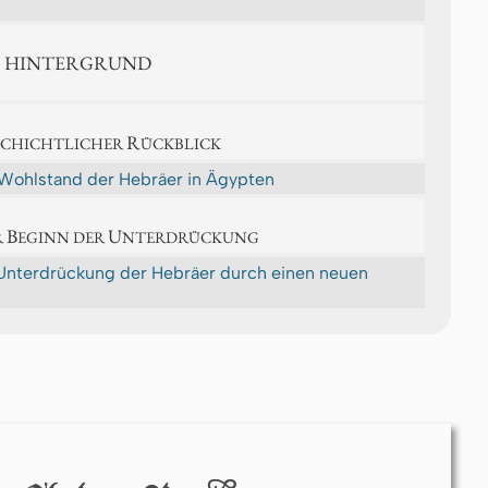
ER HINTERGRUND
R
SCHICHTLICHER
ÜCKBLICK
Wohlstand der Hebräer in Ägypten
B
U
R
EGINN DER
NTERDRÜCKUNG
Unterdrückung der Hebräer durch einen neuen