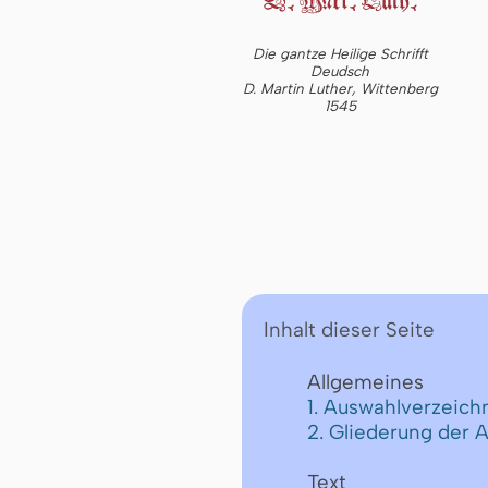
Die gantze Heilige Schrifft
Deudsch
D. Martin Luther, Wittenberg
1545
Inhalt dieser Seite
Allgemeines
1. Auswahlverzeichn
2. Gliederung der 
Text