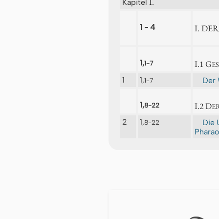
I.
Kapitel
1 - 4
I. D
1,
I.1 G
1-7
E
1
1,
Der 
1-7
1,
I.2 D
8-22
E
2
1,
Die 
8-22
Pharao