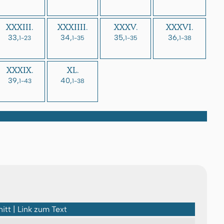
XXXIII.
XXXIIII.
XXXV.
XXXVI.
33,
34,
35,
36,
1-23
1-35
1-35
1-38
XXXIX.
XL.
39,
40,
1-43
1-38
itt | Link zum Text