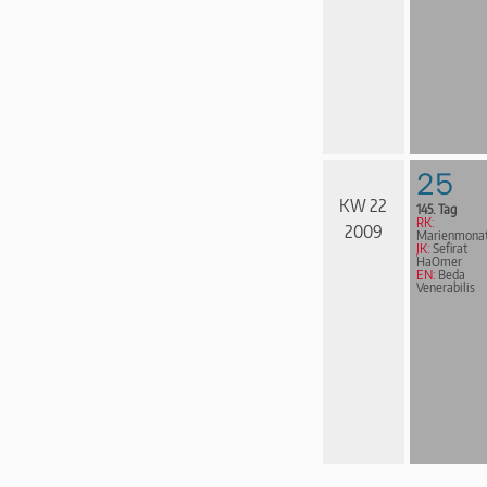
25
KW 22
145. Tag
RK:
2009
Marienmona
JK:
Sefirat
HaOmer
EN:
Beda
Venerabilis