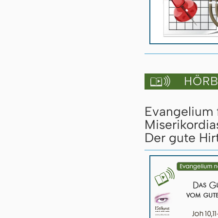
HÖRBU

Evangelium 
Miserikordia
Der gute Hirt