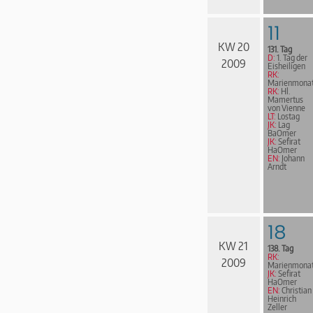
11
KW 20
131. Tag
D:
1. Tag der
2009
Eisheiligen
RK:
Marienmona
RK:
Hl.
Mamertus
von Vienne
LT:
Lostag
JK:
Lag
BaOmer
JK:
Sefirat
HaOmer
EN:
Johann
Arndt
18
KW 21
138. Tag
RK:
2009
Marienmona
JK:
Sefirat
HaOmer
EN:
Christian
Heinrich
Zeller