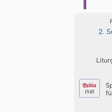
2. 
Litur
S
Biblia
1545
f