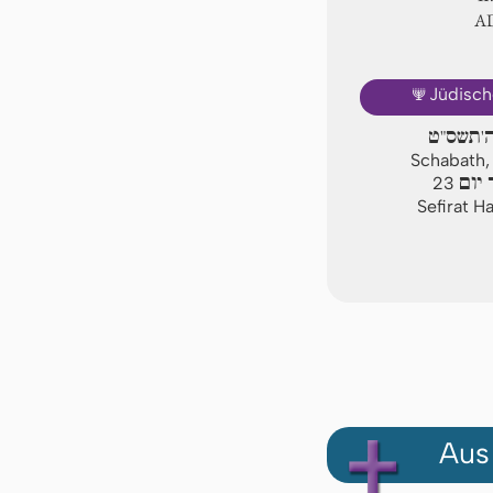
A
🕎
Jüdisch
ה'תשס"ט
Schabath, 
יום
23
Sefirat H
Aus