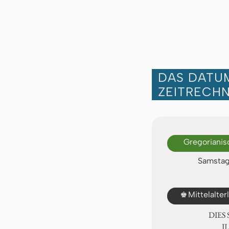
DAS DATUM
ZEITRECH
Gregorianis
Samstag
♚
Mittelalte
DIES
Ⅱ