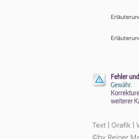
Erläuteru
Er­läu­te­r
Fehler und
Gewähr.
Kor­rek­tu­r
wei­te­rer K
Text | Grafik 
©by Reiner Mak