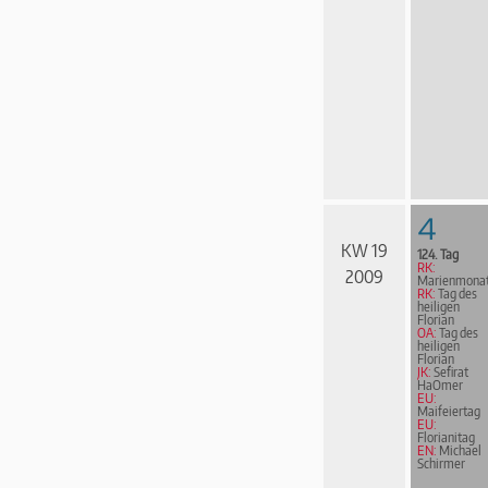
4
KW 19
124. Tag
RK:
2009
Marienmona
RK:
Tag des
heiligen
Florian
OA:
Tag des
heiligen
Florian
JK:
Sefirat
HaOmer
EU:
Maifeiertag
EU:
Florianitag
EN:
Michael
Schirmer