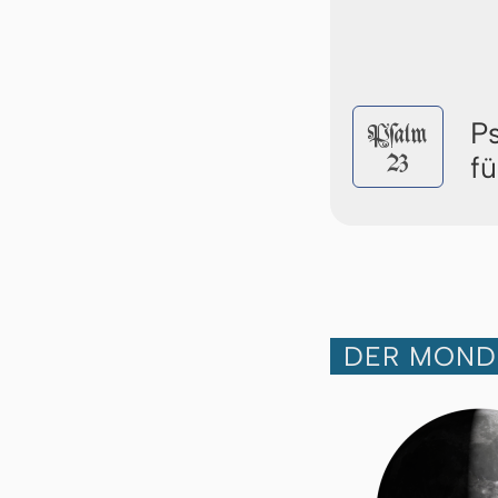
P
Pſalm
23
f
DER MOND 