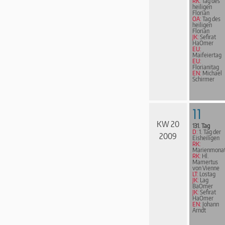
RK:
Tag des
heiligen
Florian
OA:
Tag des
heiligen
Florian
JK:
Sefirat
HaOmer
EU:
Maifeiertag
EU:
Florianitag
EN:
Michael
Schirmer
11
KW 20
131. Tag
D:
1. Tag der
2009
Eisheiligen
RK:
Marienmona
RK:
Hl.
Mamertus
von Vienne
LT:
Lostag
JK:
Lag
BaOmer
JK:
Sefirat
HaOmer
EN:
Johann
Arndt