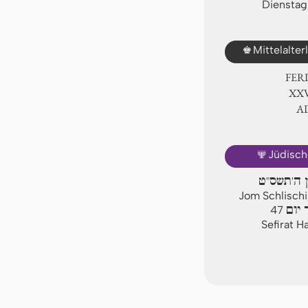
Dienstag
♚
Mittelalte
FER
ⅩⅩⅥ
A
🕎
Jüdisch
ן ה'תשס"ט
Jom Schlischi
יום
47
Sefirat H