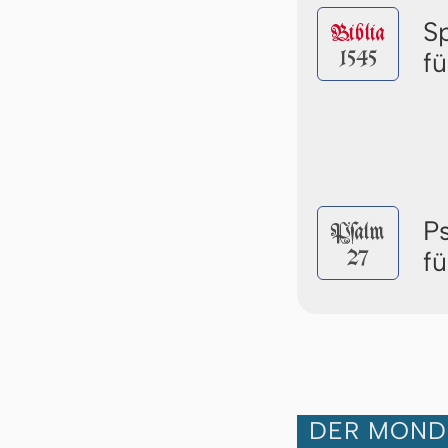
S
Biblia
1545
f
P
Pſalm
27
f
DER MOND 