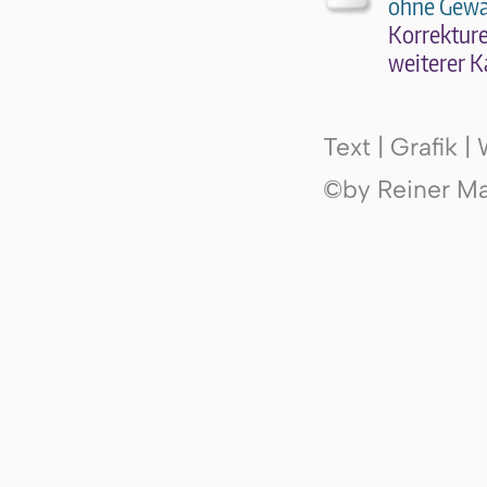
ohne Gewä
Kor­rek­tu­r
wei­te­rer K
Text | Grafik 
©by Reiner Mak