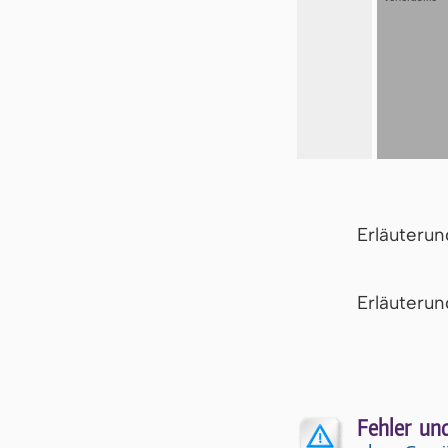
Erläuteru
Er­läu­te­r
Fehler un