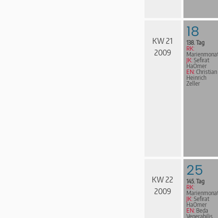
18
KW 21
138. Tag
RK:
2009
Marienmona
JK:
Sefirat
HaOmer
EN:
Christian
Heinrich
Zeller
25
KW 22
145. Tag
RK:
2009
Marienmona
JK:
Sefirat
HaOmer
EN:
Beda
Venerabilis