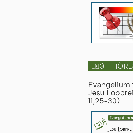
HÖRBU

Evangelium 
Jesu Lobprei
11,
)
25-30