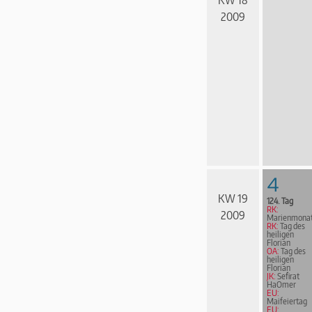
KW 18
2009
4
KW 19
124. Tag
RK:
2009
Marienmona
RK:
Tag des
heiligen
Florian
OA:
Tag des
heiligen
Florian
JK:
Sefirat
HaOmer
EU:
Maifeiertag
EU: