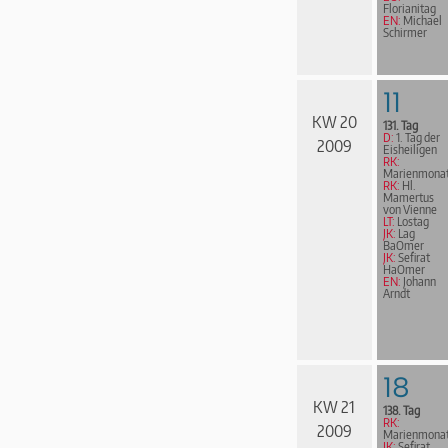
Florianitag
EN:
Michael
Schirmer
11
KW 20
131. Tag
D:
1. Tag der
2009
Eisheiligen
RK:
Marienmona
RK:
Hl.
Mamertus
von Vienne
LT:
Lostag
JK:
Lag
BaOmer
JK:
Sefirat
HaOmer
EN:
Johann
Arndt
18
KW 21
138. Tag
RK:
2009
Marienmona
JK:
Sefirat