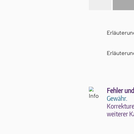
Erläuteru
Er­läu­te­r
Fehler und
Gewähr.
Kor­rek­tu­r
wei­te­rer K