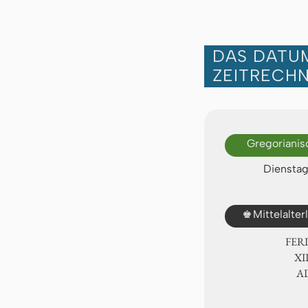
DAS DATUM
ZEITRECH
Gregorianis
Dienstag
♚
Mittelalte
FER
Ⅻ.
A