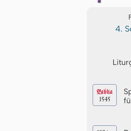
4. 
Litur
S
Biblia
1545
f