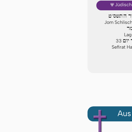
🕎
Jüdisch
יר ה'תשס"ט
Jom Schlisch
מר
La
יום
33
Sefirat H
Aus