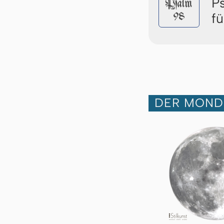
P
Pſalm
98
f
DER MOND 