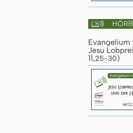
HÖRBU

Evangelium 
Jesu Lobprei
11,
)
25-30