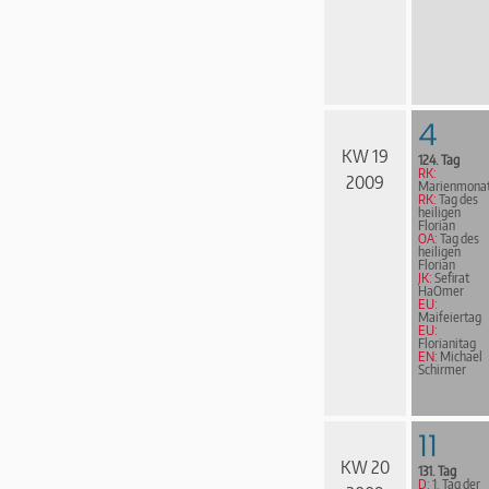
4
KW 19
124. Tag
RK:
2009
Marienmona
RK:
Tag des
heiligen
Florian
OA:
Tag des
heiligen
Florian
JK:
Sefirat
HaOmer
EU:
Maifeiertag
EU:
Florianitag
EN:
Michael
Schirmer
11
KW 20
131. Tag
D:
1. Tag der