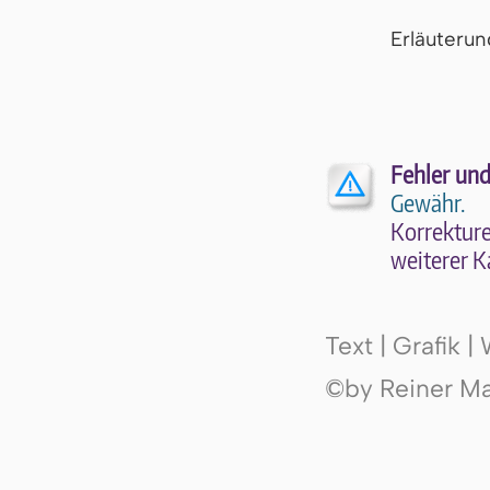
Er­läu­te­r
Fehler und
Gewähr.
Kor­rek­tu­r
wei­te­rer K
Text | Grafik 
©by Reiner Mak