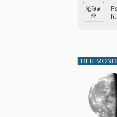
P
Pſalm
98
f
DER MOND 