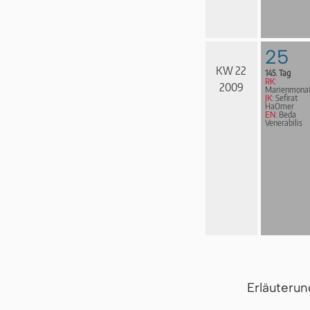
25
KW 22
145. Tag
RK:
2009
Marienmona
JK:
Sefirat
HaOmer
EN:
Beda
Venerabilis
Erläuteru