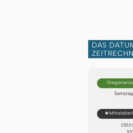
DAS DATUM
ZEITRECH
Gregorianis
Samstag,
♚
Mittelalte
DIES
ⅩⅥ