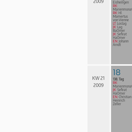
2009
Eisheiligen
RK:
Marienmona
RK:
Hl.
Mamertus
von Vienne
LT:
Lostag
JK:
Lag
BaOmer
JK:
Sefirat
HaOmer
EN:
Johann
Arndt
18
KW 21
138. Tag
RK:
2009
Marienmona
JK:
Sefirat
HaOmer
EN:
Christian
Heinrich
Zeller