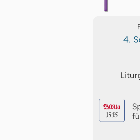
4. 
Litur
S
Biblia
1545
f