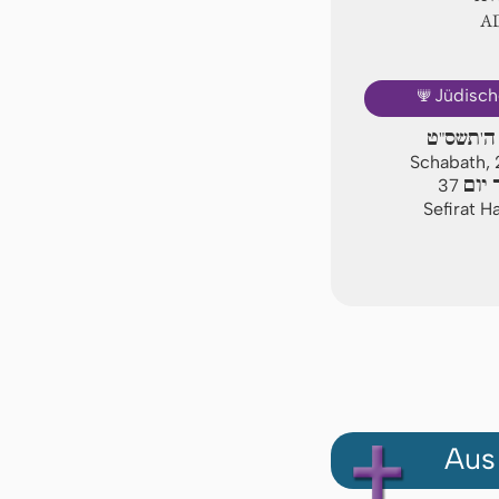
A
🕎
Jüdisch
ה'תשס"ט
Schabath, 
יום
37
Sefirat H
Aus