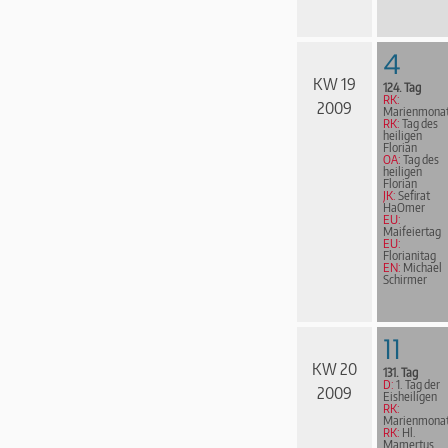
4
KW 19
124. Tag
RK:
2009
Marienmona
RK:
Tag des
heiligen
Florian
OA:
Tag des
heiligen
Florian
JK:
Sefirat
HaOmer
EU:
Maifeiertag
EU:
Florianitag
EN:
Michael
Schirmer
11
KW 20
131. Tag
D:
1. Tag der
2009
Eisheiligen
RK:
Marienmona
RK:
Hl.
Mamertus