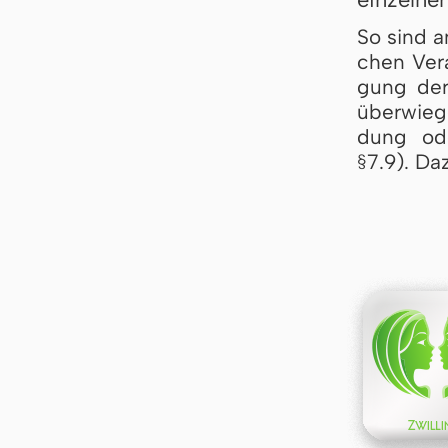
So sind am
chen Ver­a
gung der 
über­wie­g
dung oder 
§7.9). Da­z