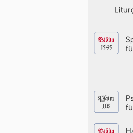
Litur
S
Biblia
1545
fü
P
Pſalm
118
fü
Ha
Biblia