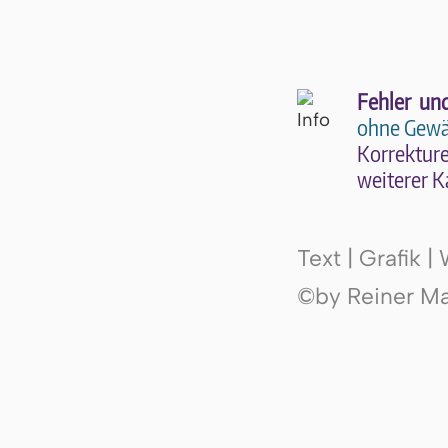
Fehler un
ohne Gewä
Kor­rek­tu­r
wei­te­rer K
Text | Grafik 
©by Reiner Mak