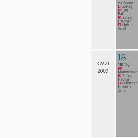
von Vienne
LT:
Lostag
JK:
Lag
BaOmer
JK:
Sefirat
HaOmer
EN:
Johann
Arndt
18
KW 21
138. Tag
RK:
2009
Marienmona
JK:
Sefirat
HaOmer
EN:
Christian
Heinrich
Zeller