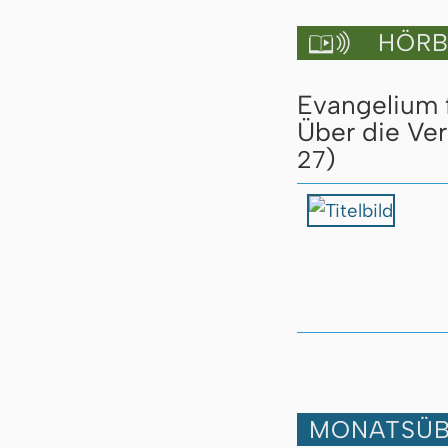
HÖRBU

Evangelium f
Über die Ver
)
27
MONATSÜB