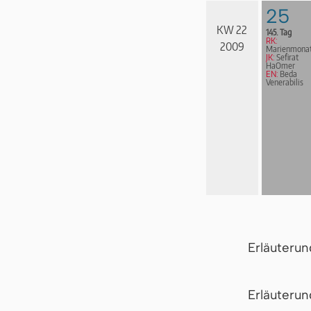
25
KW 22
145. Tag
RK:
2009
Marienmona
JK:
Sefirat
HaOmer
EN:
Beda
Venerabilis
Erläuteru
Er­läu­te­r