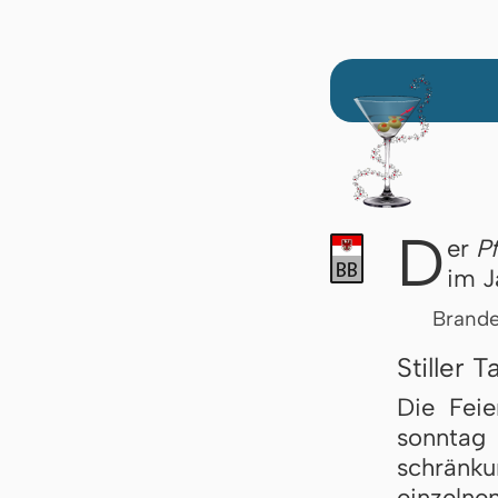
D
er
P
im 
Brande
Stiller T
Die Fei­e
sonn­tag
schrän­ku
ein­zel­ne