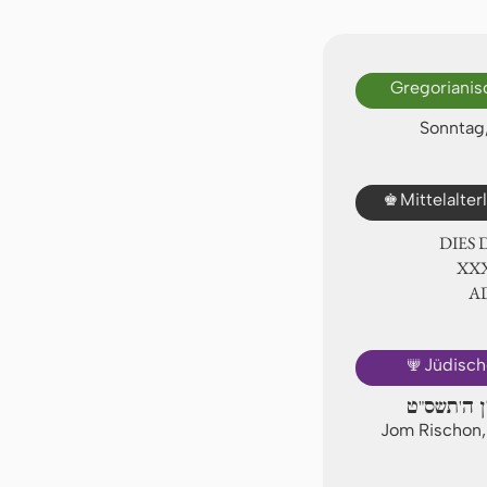
Gregorianis
Sonntag,
♚
Mittelalte
DIES
ⅩⅩⅪ
A
🕎
Jüdisch
ון ה'תשס"ט
Jom Rischon,