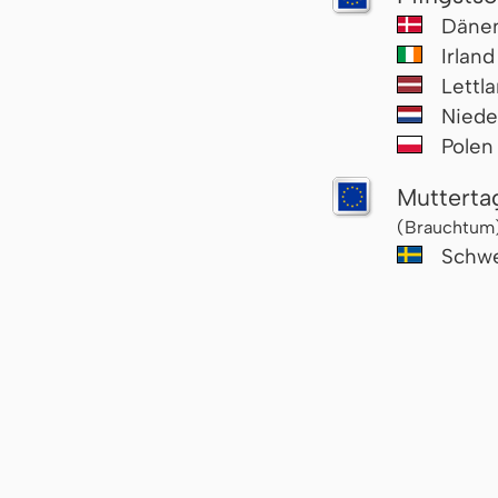
Däne
Irlan
Lettl
Niede
Pole
Mutterta
(Brauchtum
Schw