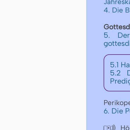
Jahresk
4. Die 
Gottesd
5. De
gottesd
5.1 Ha
5.2 D
Predi
Perikop
Die P
6.
Hör
