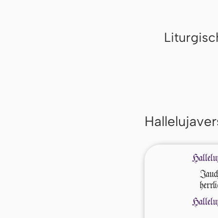
Liturgis
Hallelujaver
Hallelu
Jauch
herrli
Hallelu