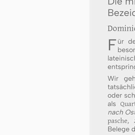
Die mi
Bezei
Domini
F
ür d
beso
latein
entsprin
Wir geh
tatsächl
oder sch
als
Quar
nach Os
pasche
,
Belege d