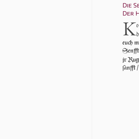
Die S
Der 
K
o
d
euch m
Senfft­
jr Ru­g
ſanfft 