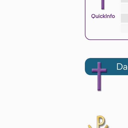
QuickInfo
Da