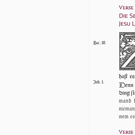
Verse 2
Die S
Jesu 
Luc. 10.
haſt es
Joh. 1.
Denn es
ding ſi
mand k
nie­ma
wem es 
Verse 2