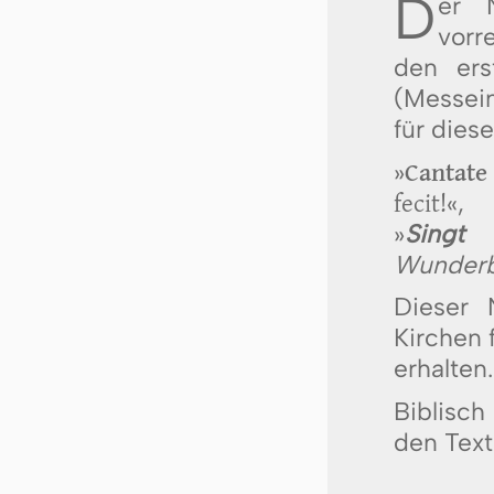
D
er
vorr
den ers
(Messei
für dies
»
Cantate
fecit!
«,
»
Singt
d
Wunderba
Dieser 
Kirchen 
erhalten.
Biblisch
den Text