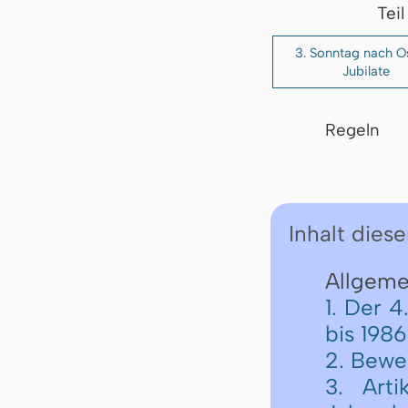
Tei
3. Sonntag nach O
Jubilate
Regeln
Inhalt diese
Allgemei
1. Der 
bis 1986
2. Bewe
3. Art