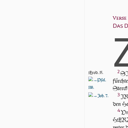
Verse 1
Das D
2
Exod. 15.
SIh
Pſal.
fürcht
118.
Sterck
3
Joh. 7.
IR 
den He
4
Vnd
HER­RN
vn­ter 