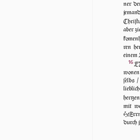
ner den
jeman
Chri­ſt
aber zi
ko­menh
ren he
einem 
16
LA
wonen 
ſelbs 
liebli
her­tze
mit w
HErrn
durch 