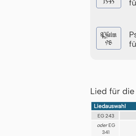
1545
f
P
Pſalm
98
f
Lied für di
Liedauswahl
EG 243
oder
EG
341