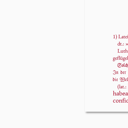
1)
Late
dt.: 
Luth
geflüge
Solchs
In der 
die Wel
(lat.:
habea
confi