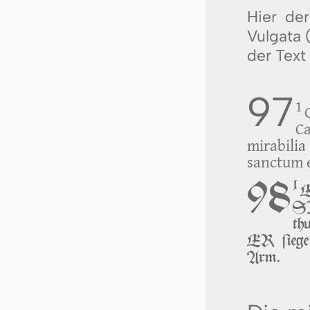
Hier der
Vulgata 
der Text
97
1
C
mirabilia
sanctum 
98
1
E
SI
th
ER ſieget
Arm.