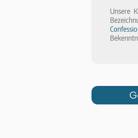
Unsere K
Bezeichn
Confess
Bekenntni
G