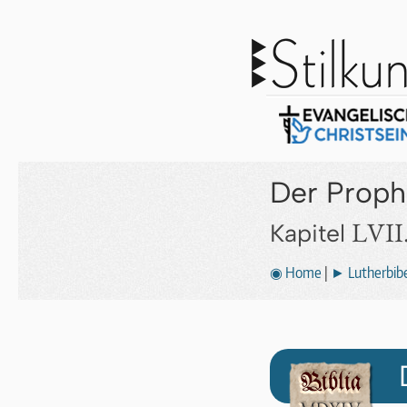
Der Proph
LVII
Kapitel
◉ Home
|
► Lutherbibe