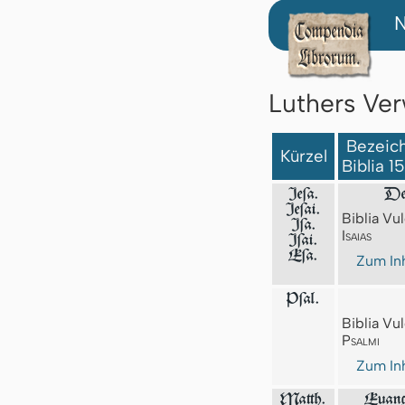
N
Luthers Ver
Bezeich
Kürzel
Biblia 1
Jeſa.
Der
Jeſai.
Biblia Vul
Jſa.
Isaias
Iſai.
Eſa.
Zum Inh
Pſal.
Biblia Vul
Psalmi
Zum Inh
Matth.
Euang