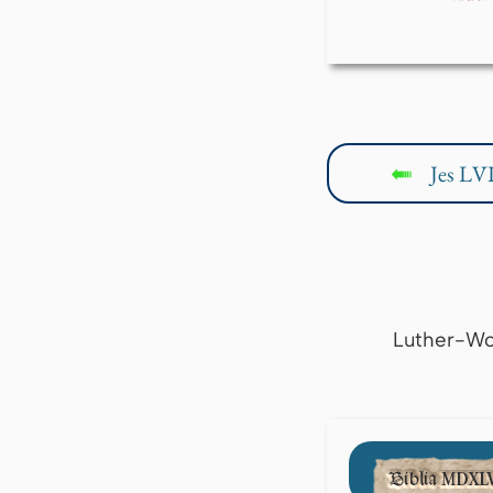
Jes LVI
↤
Luther-Wo