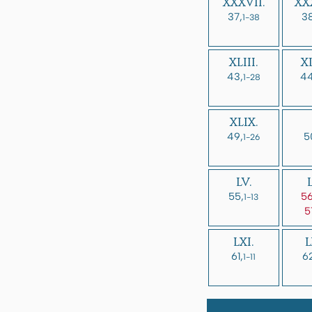
XXXVII.
XXX
37,
38
1-38
XLIII.
XL
43,
44
1-28
XLIX.
49,
5
1-26
LV.
55,
56
1-13
5
LXI.
L
61,
6
1-11