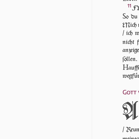
11
FV
S
o du
Mich ni
/ ich 
nicht 
anzeig
ſollen
H
auff
wegfür
Gott 
A
/ Reum
meine