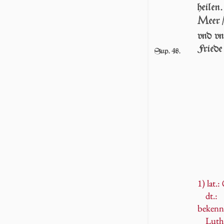
heilen
M
eer 
vnd vn
Friede 
Sup. 48.
1) lat.:
dt.:
bekenn
Luthe