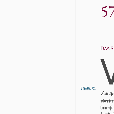
5
Das S
Math. 12.
Z
unge
vber­tr
brunſt