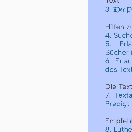
Text
3.
Der Pr
Hilfen 
4. Such
5. Erl
Bücher 
6. Erlä
des Tex
Die Text
7. Text
Predigt
Empfeh
8. Luth