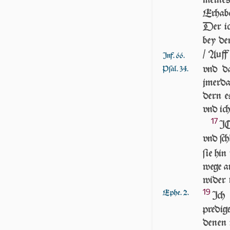
Erhaben
Der ic
bey de
/ Auff 
Inf. 66.
vnd d
Pſal. 34.
jmerda
dern e
vnd ic
17
IC
vnd ſch
ſie hin
wege an
wi­der
19
Ephe. 2.
Ich
predige
denen 