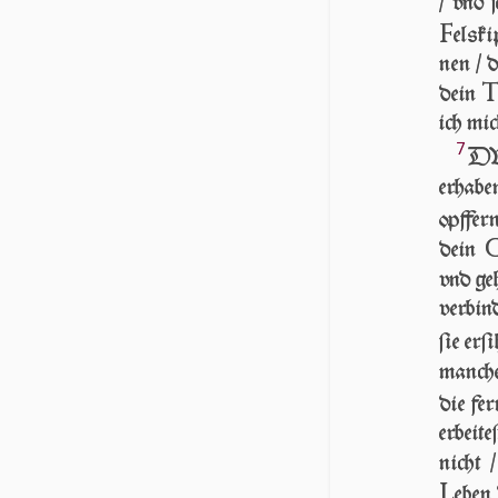
/ vnd 
F
els­k
nen / di
dein
ich mi
7
DV
erhab
opffer
dein
vnd geh
verbind
ſie erſi
man­ch
die fer
erbeite
nicht 
L
eben 