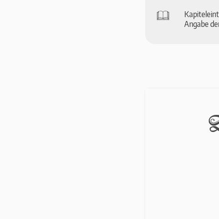
🕮
Ka­pi­tel­ei
An­ga­be der
D