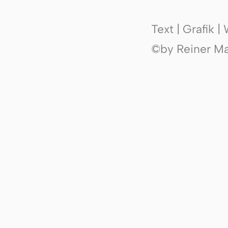
Text | Grafik 
©by Reiner Mak