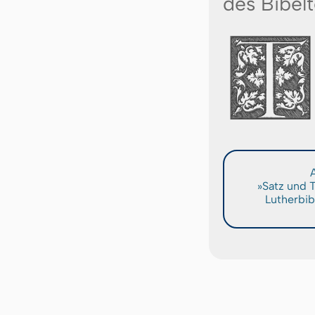
des Bibelt
A
»Satz und 
Lutherbib