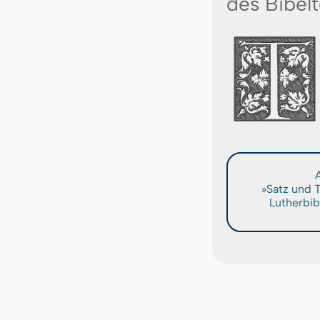
des Bibelt
A
»Satz und 
Lutherbib