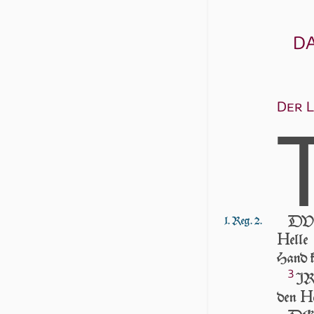
D
Der L
DV zü
1. Reg. 2.
H
el­l
Hand ka
3
IR 
H
den