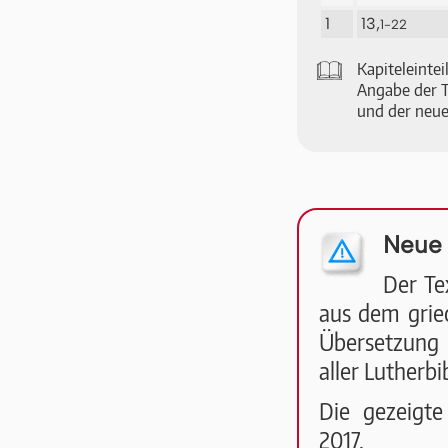
1
13,
1-22
🕮
Ka­pi­tel­ein­
An­ga­be der T
und der neue
Neue 
Der Te
aus dem griec
Übersetzung 
aller Lutherbi
Die ge­zeig­te
2017.