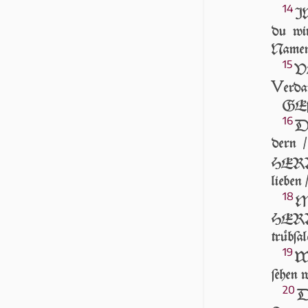
14
IN
du wir
Namen 
15
VE
V
er­da
GEſeg
16
DV
dern /
HER­R
lie­ben
18
M
HERR vn
trüb­ſa­
19
WO
ſe­hen w
20
DI