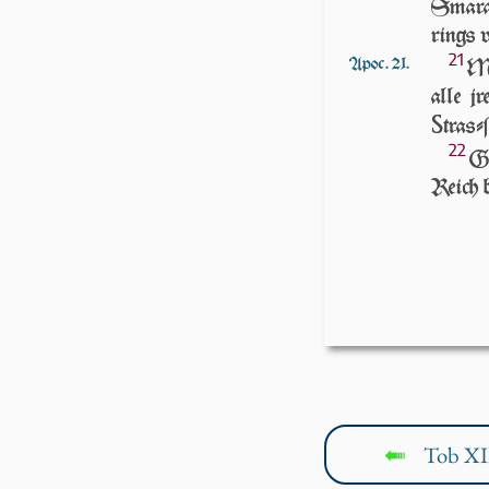
Sma­ra
rings v
21
Apoc. 21.
MI
alle j
S
traſ­ſ
22
GE
Reich b
Tob XI
↤