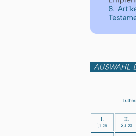
8. Arti
Testame
AUSWAHL D
Luther
I.
II.
1,
2,
1-25
1-23