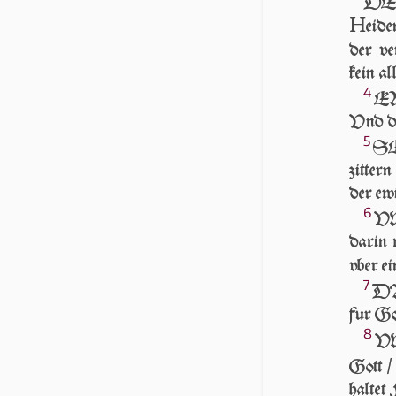
DEnn
H
ei­d
der ve
kein all
4
ER 
Vnd dur
5
SEh
zit­ter
der ewig
6
VNd
da­rin 
vber ei
7
DAr
fur Got
8
VN
Gott 
hal­tet 