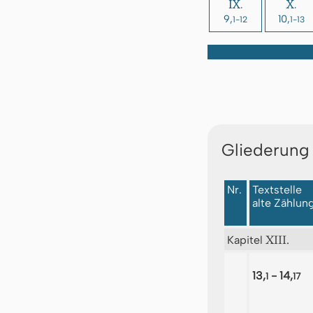
IX.
X.
9,
10,
1-12
1-13
Gliederung
Nr.
Textstelle
alte Zählun
XIII.
Kapitel
13,
- 14,
1
17