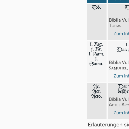
Tob.
D
Biblia Vul
Tobias
Zum Inh
I
1. Reg.
j. Re.
Das 
1. Sam.
1.
Biblia Vul
Samu.
Samuhel,
Zum Inh
Ac.
Der A
Act.
beſch
Acto.
Biblia Vul
Actus Apo
Zum Inh
Erläuterungen s