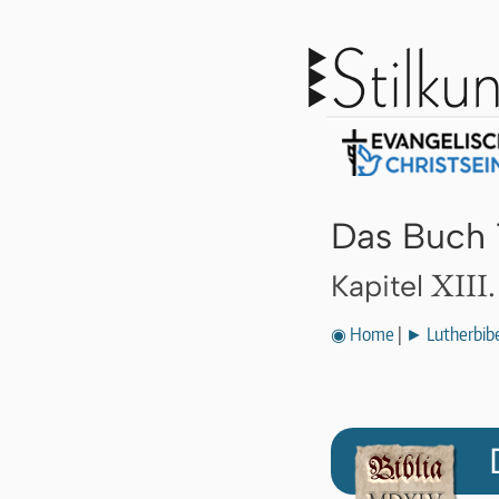
Das Buch 
XIII.
Kapitel
◉ Home
|
► Lutherbibe