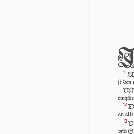
11
LO
ſe den 
VNd
ewig­li
12
DV
an al­l
13
VO
vnd Ge­