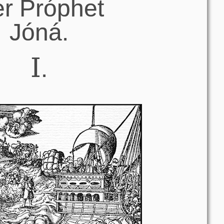
r Próphet
Jóná.
I
.