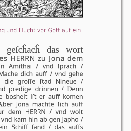
g und Flucht vor Gott auf ein
 geſcĥacĥ das wort
es HER­RN zu Jona dem
on Ami­thai / vnd ſprach /
Ma­che dich auff / vnd ge­he
n die groſ­ſe ſtad Ni­ne­ue /
nd pre­di­‌ge drin­nen /
enn
D
re bos­heit iſt er auff ko­men
ber Jona machte ſich auff
A
fur dem HER­RN / vnd wolt
/ vnd kam hin ab gen Japho /
 ein
chiff fand / das auffs
S