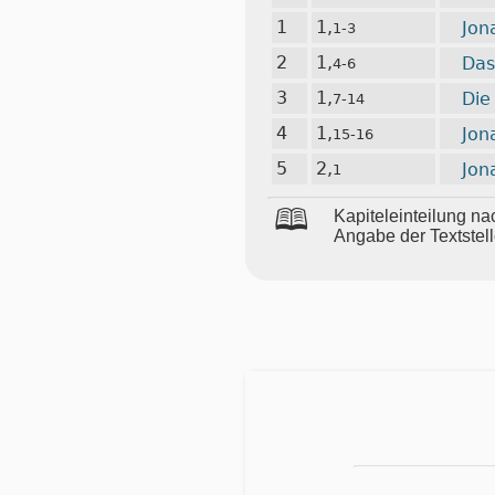
1
1,
Jon
1-3
2
1,
Das
4-6
3
1,
Die
7-14
4
1,
Jon
15-16
5
2,
Jon
1
🕮
Ka­pi­tel­ein­tei­lung
An­ga­be der Text­stel­