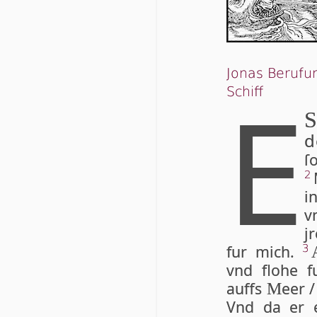
Jonas Berufun
E
Schiff
S
d
ſ
2
i
v
j
fur mich.
3
vnd flohe 
auffs
eer 
M
Vnd da er