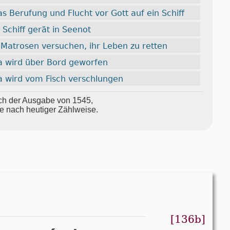
as Berufung und Flucht vor Gott auf ein Schiff
 Schiff gerät in Seenot
 Matrosen versuchen, ihr Leben zu retten
a wird über Bord geworfen
a wird vom Fisch verschlungen
 nach der Aus­ga­be von 1545,
le nach heu­ti­ger Zähl­wei­se.
[136b]