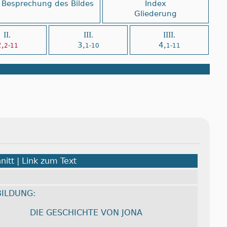
Besprechung des Bildes
Index
Gliederung
II.
III.
IIII.
,
3,
4,
2-11
1-10
1-11
nitt | Link zum Text
ILDUNG:
DIE GESCHICHTE VON JONA