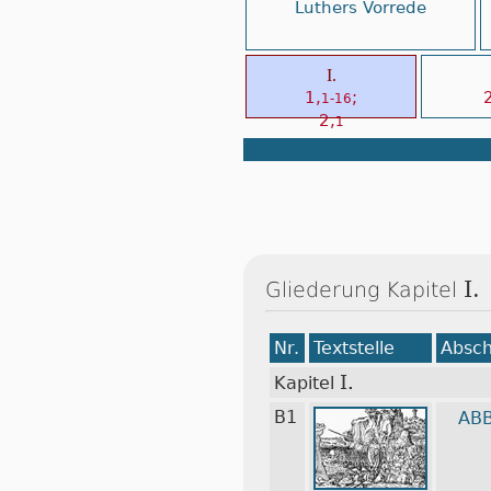
Luthers Vorrede
I.
1,
;
2
1-16
2,
1
I.
Gliederung Kapitel
Nr.
Textstelle
Absch
I.
Kapitel
B1
ABB