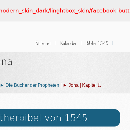
t/modern_skin_dark/linghtbox_skin/facebook-but
ona
I.
► Die Bücher der Propheten
|
► Jona | Kapitel
therbibel von 1545