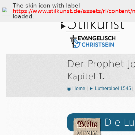
The skin icon with label
https://www.stilkunst.de/assets/rl/conten
loaded.
Der Prophet J
I.
Kapitel
◉ Home
|
► Lutherbibel 1545
|
Die Lu