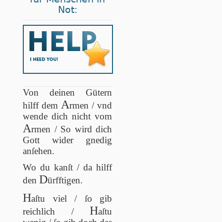
Not:
Von deinen Gütern
A
hilff dem
rmen / vnd
wende dich nicht vom
A
rmen / So wird dich
Gott wider gnedig
anſehen.
Wo du kanſt / da hilff
D
den
ürfftigen.
H
aſtu viel / ſo gib
H
reichlich /
aſtu