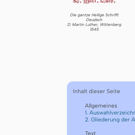
Die gantze Heilige Schrifft
Deudsch
D. Martin Luther, Wittenberg
1545
Inhalt dieser Seite
Allgemeines
1. Auswahlverzeichn
2. Gliederung der 
Text