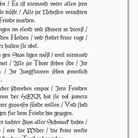
E
fen /
s iſt niemand vn­ter allen jren
A
e tröſte /
lle jre Ne­he­ſten verachten
F
einde wor­den.
ngen im elend vnd ſchwe­re m dienſt /
H
r den
ei­den / vnd findet keine ruge /
r hal­ten ſie vbel.
n gen Sion ligen wüſt / weil niemand
T
omet / Alle jre
hore ſte­hen öde / Ire
en / Ire Jung­fraw­en ſe­hen jemerlich
t.
F
a­cher ſchweben empor / Iren
einden
Denn der HERR hat ſie vol jamers
V
rer groſ­ſen ſünde willen /
nd ſind
F
ngen fur dem
einde hin gezogen.
r toch­ter Zion aller Schmuck dahin /
nd / wie die Wider / die keine weide