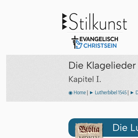
Die Klageliede
I.
Kapitel
◉ Home
|
► Lutherbibel 1545
|
► D
Die L