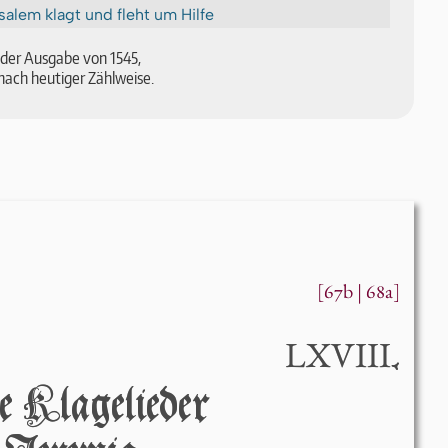
salem klagt und fleht um Hilfe
ch der Aus­ga­be von 1545,
nach heu­ti­ger Zähl­wei­se.
[67b | 68a]
LXVIII
.
 Klagelieder