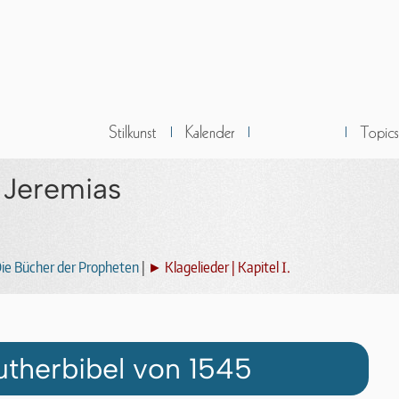
r Jeremias
I.
ie Bücher der Propheten
|
► Klagelieder | Kapitel
utherbibel von 1545