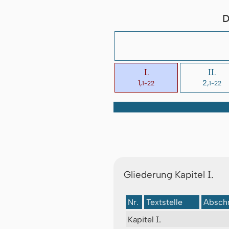
D
I.
II.
1,
2,
1-22
1-22
I.
Gliederung Kapitel
Nr.
Textstelle
Abschn
I.
Kapitel