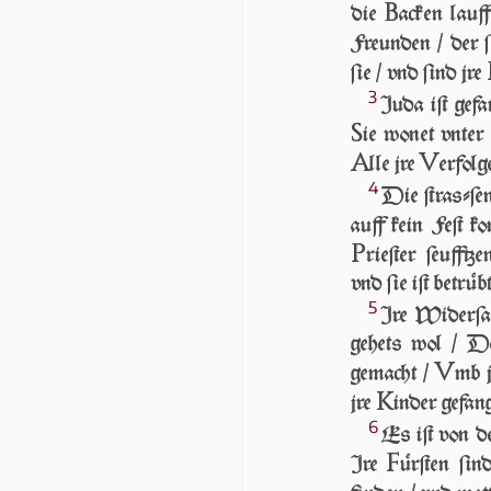
B
die
acken lauf­
Freunden / der ſi
ſie / vnd ſind jre
3
Juda iſt gefa
S
ie wonet vn­te
A
V
lle jre
erfolge
4
Die ſtraſ­ſe
auff kein Feſt k
P
rieſter ſeufftz
vnd ſie iſt betrüb
5
Ire Wi­der­ſ
ge­hets wol / 
V
gemacht /
mb j
K
jre
inder gefa
6
Es iſt von de
F
Ire
ür­ſten ſi