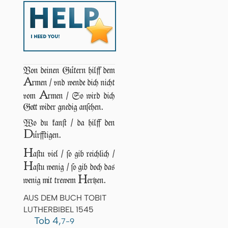
Von deinen Gütern hilff dem
A
rmen / vnd wende dich nicht
A
vom
rmen / So wird dich
Gott wider gnedig anſehen.
Wo du kanſt / da hilff den
D
ürfftigen.
H
aſtu viel / ſo gib reichlich /
H
aſtu wenig / ſo gib doch das
H
wenig mit trewem
ertzen.
AUS DEM BUCH TOBIT
LUTHERBIBEL 1545
Tob 4,
7-9