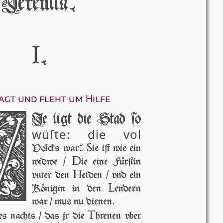
Jeremiá.
I
.
agt und fleht um Hilfe
W
Ie ligt die Stad ẛo
wü­ſte: die vol
S
Volcks war?
ie iſt wie ein
D
widwe /
ie eine Fürſtin
H
vn­ter den
ei­den / vnd ein
L
Königin in den
endern
war / mus nu dienen.
T
es nachts / das jr die
hrenen vber