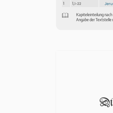
1
1,
Jeru
1-22
🕮
Ka­pi­tel­ein­tei­lung na
An­ga­be der Text­stel­le 
Die