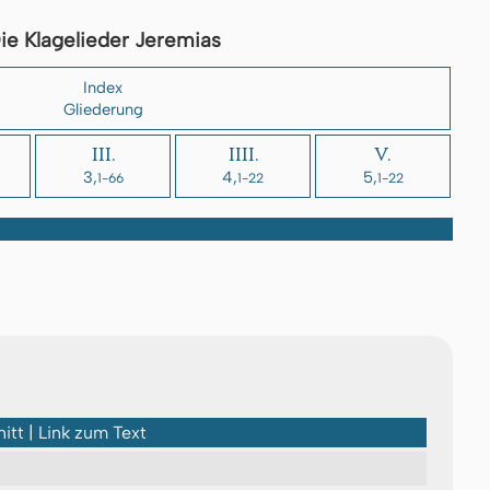
ie Klagelieder Jeremias
Index
Gliederung
III.
IIII.
V.
3,
4,
5,
1-66
1-22
1-22
itt | Link zum Text