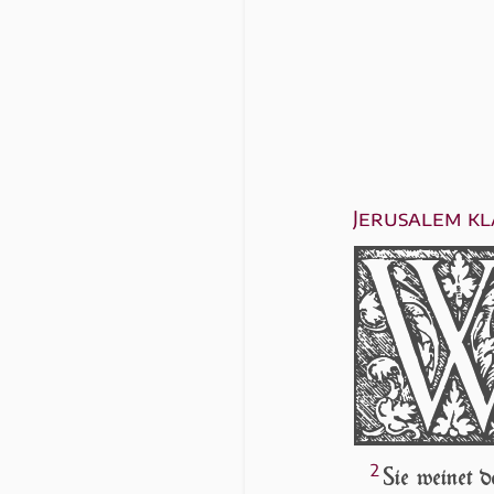
Jerusalem kl
2
S
ie weinet d