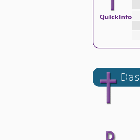
QuickInfo
Das