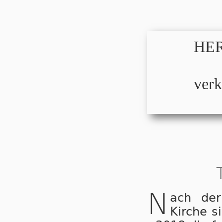
HER
verk
N
ach der
Kirche s