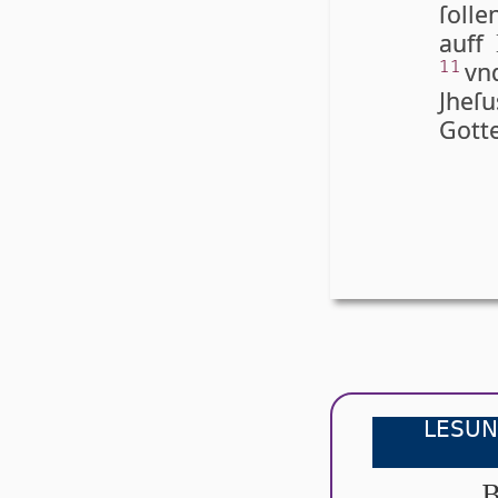
ſolle
auff
vn
11
Jhe­ſ
Got­t
LESUN
B