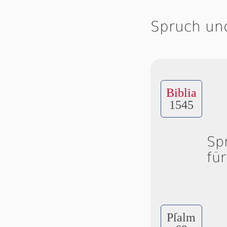
Spruch un
Biblia
1545
Sp
fü
Pſalm