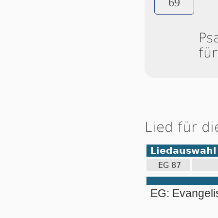
69
Ps
fü
Lied für d
Liedauswahl
EG 87
EG: Evangel