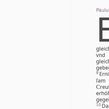
Paulu
gleic
vnd 
glei
gebe
Erni
8
ſam 
re
C
erhö
gege
Da
10