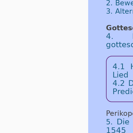
2. Bew
3. Alte
Gottes
4. D
gottes
4.1 
Lied
4.2 D
Predi
Periko
Die
5.
1545