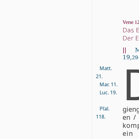
Verse 12
Das E
Der E
||
M
19,
29
Matt.
21.
Mar. 11.
Luc. 19.
gien­
Pſal.
en / 
118.
komp
ein 