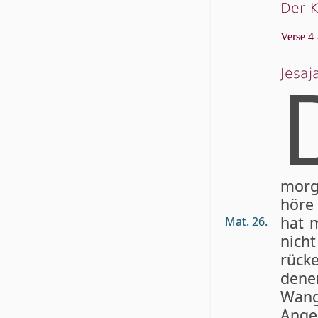
Der K
Verse 4 
Jesaj
morge
höre
hat m
Mat. 26.
nicht
rück
dene
Wang
Angeſ