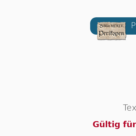
P
Tex
Gültig fü