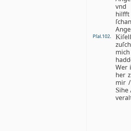
vn
hilff
ſcha
Ang
iſe
Pſal.102.
K
zuſc
mich
hadd
Wer i
her 
mir 
ihe
S
veral