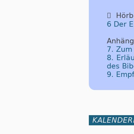

Hörbu
6 Der E
Anhäng
7. Zum
8. Erlä
des Bib
9. Emp
KALENDER