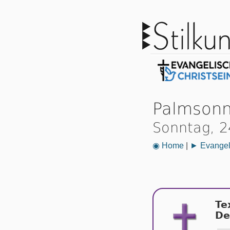
Palmsonn
Sonntag, 2
◉ Home
|
► Evangeli
Te
De