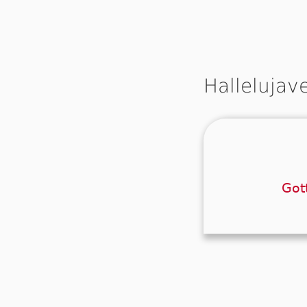
Hallelujav
Der
Got