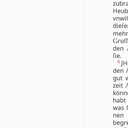
zubra
Heub
vnwil
die­ſ
meh
roſ
G
den
ſie.
JH
6
den /
gut 
zeit
könn
habt 
was ſ
nen 
begr