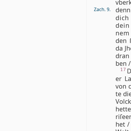
vber­
denn
Zach. 9.
dich
dein
nem E
den ſ
da Jh
dran 
ben /
D
17
er L
von 
te di
Volck
het­t
ri­ſe­
het / 