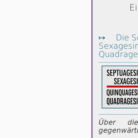
E
↦
Die S
Sexagesi
Quadrage
Über di
gegenwärti