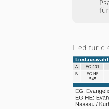
Ps
fü
Lied für d
Liedauswahl
A
EG 401
B
EG HE
545
EG: Evangel
EG HE: Evan
Nassau / Ku