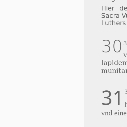
Hier de
Sacra V
Luthers 
30
lapid
munita
31
vnd eine