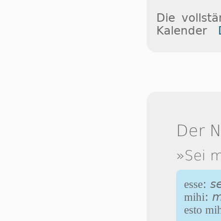
Die vollst
Kalender
Der 
»Sei m
esse
:
se
mihi
:
m
esto mi