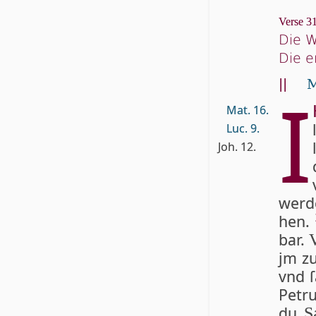
Verse 31
Die W
Die e
||
M
I
Mat. 16.
Luc. 9.
Joh. 12.
wer­d
hen.
bar.
jm z
vnd ſ
Pe­t­
du
S