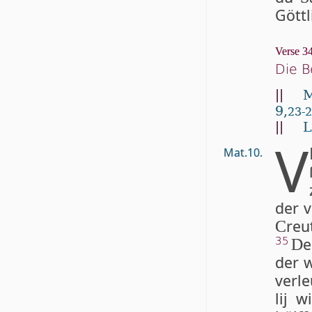
Gött­
Verse 34
Die B
||
M
9,
23-
||
L
V
Mat.10.
der v
reu
C
e
35
D
der w
ver­l
lij w