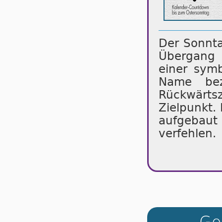
Der Sonnta
Übergang z
einer symb
Name bez
Rückwärt
Zielpunkt.
aufgebaut
verfehlen.
Go