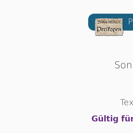
P
Son
Tex
Gültig fü