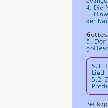
evangel
4. Die
Hinw
der Na
Gottes
5. Der
gottes
5.1
Lied
5.2
D
Predi
Periko