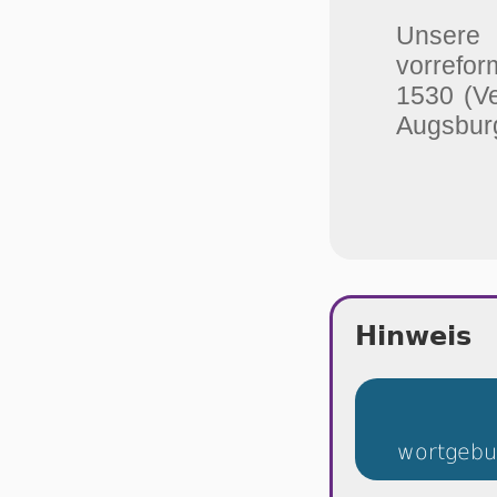
Unser
vorrefor
1530 (V
Augsburg
Hinweis
wortgebu