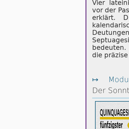
Vier late
vor der Pas
erklärt. 
kalendari
Deutunge
Septuage
bedeuten. 
die präzis
↦
Modul
Der Sonnt