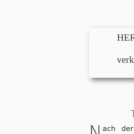
HER
verk
N
ach der