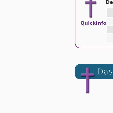
De
QuickInfo
Das