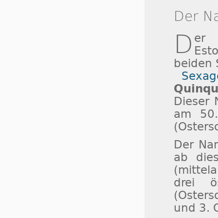
Der N
D
er 
Est
beiden 
Sexag
Quinq
Dieser 
am 50.
(Osters
Der Nam
ab die
(mittel
drei ö
(Osters
und 3. 