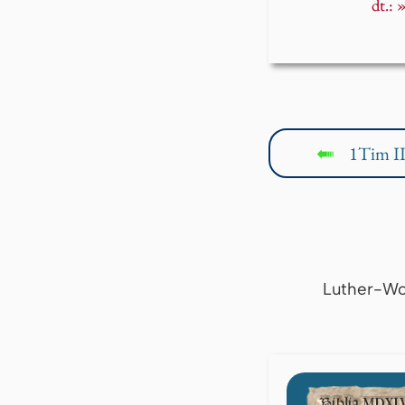
dt.: 
1Tim II
↤
Luther-Wo