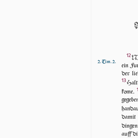
12
NI
2. Tim. 2.
ein Fu
der lie
13
Halt
kome.
gegeb
handa
damit 
dingen
auff di