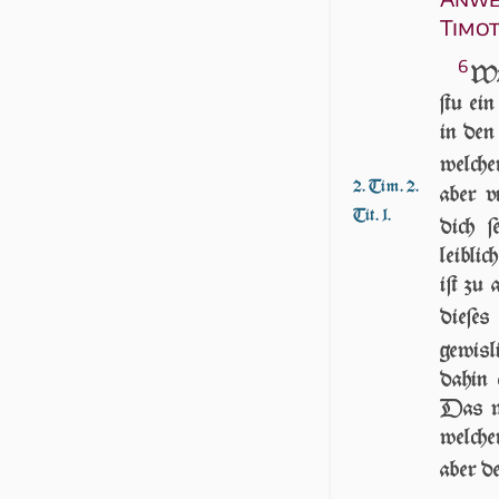
Timot
6
WEn
ſtu ein
in den
welche
2. Tim. 2.
aber v
Tit. 1.
dich ſ
leiblic
iſt zu 
die­ſe
gewis­
dahin 
Das wi
welcher
aber d