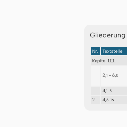
Gliederung
Nr.
Textstelle
IIII.
Kapitel
2,
- 6,
1
5
1
4,
1-5
2
4,
6-16