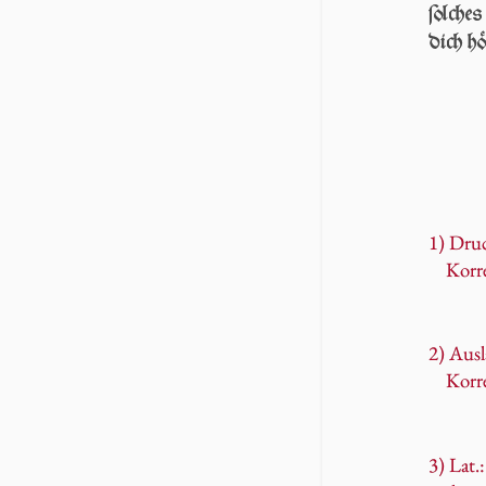
ſol­che
dich hö
1) Dru
Korr
2) Ausl
Korr
3) Lat.