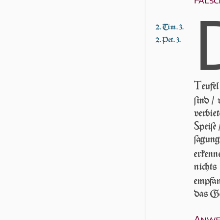
2. Tim. 3.
2. Pet. 3.
T
eu­fe
ſind /
verbie
S
peiſe
ſa­gun
erkenn
nicht
empfa
das Got
Anwei