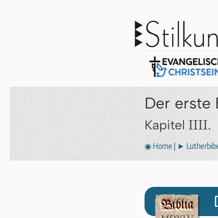
Der erste 
IIII.
Kapitel
◉ Home
|
► Lutherbibe