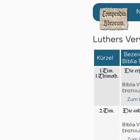
N
Luthers Ver
Bezeic
Kürzel
Biblia
1.Tim.
Die erſ
1.Thimoth.
Biblia V
Epistul
Zum I
2.Tim.
Die and
Biblia V
Epistul
Zum I