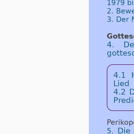
1979 b
2. Bew
3. Der
Gottes
4. De
gottes
4.1 
Lied
4.2 D
Predi
Periko
Die
5.