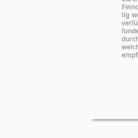
ein
F
lig w
verſ
ſon­
durch
wel
empf