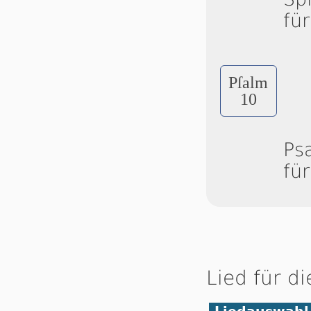
fü
Pſalm
10
Ps
fü
Lied für d