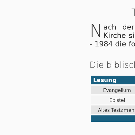
N
ach der
Kirche s
- 1984 die f
Die biblis
Lesung
Evangelium
Epistel
Altes Testamen