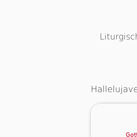
Liturgis
Hallelujav
Der
Got