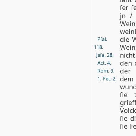
ſer ſ
jn /
Wein
wein
die 
Pſal.
Wein
118.
nicht
Jeſa. 28.
den 
Act. 4.
der 
Rom. 9.
dem H
1. Pet. 2.
wund
ſie 
grief
Volc
ſie d
ſie l