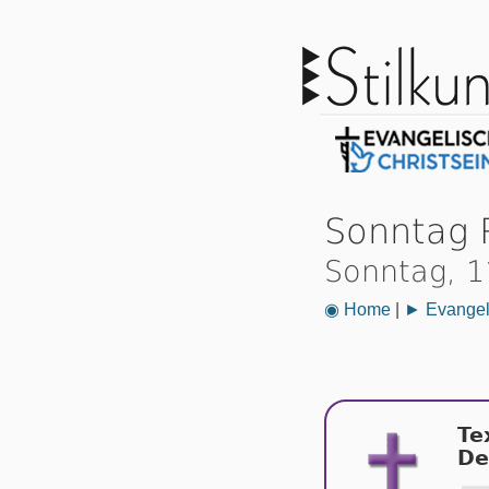
Sonntag 
Sonntag, 1
◉ Home
|
► Evangeli
Te
De