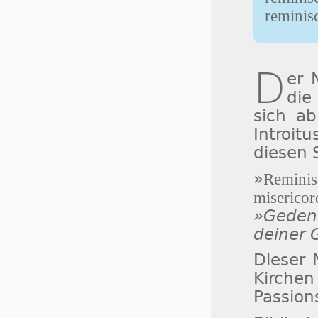
reminis
D
er
die
sich ab
Introit
diesen 
»
Remini
miseric
»Gedenk
deiner 
Dieser 
Kirche
Passions