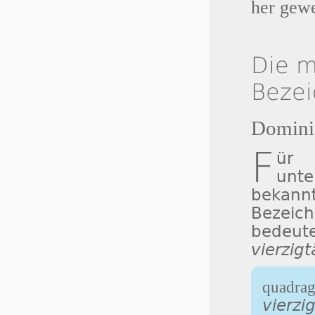
her ge­we­
Die m
Beze
Dominic
F
ür 
unt
bekan
Bezeic
bedeu
vierzig
quadrag
vierzi