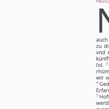
Paulu
auch
zu di
vnd 
künff
ſol.
3
rhüm
wir w
Ged
4
Erfa
Hof
5
wer­