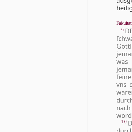
ausg
heili
Fakultat
DE
6
ſchwa
ott
G
jema
was 
jema
ſei­n
vns 
war
durch
nach
wor­d
D
10
durc