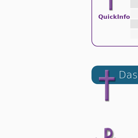
QuickInfo
Das