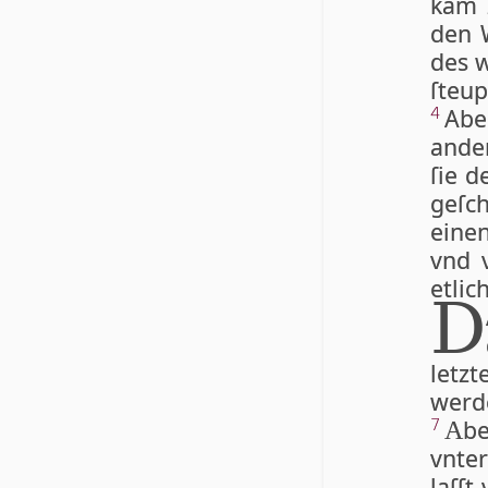
kam 
den 
des 
ſteup
Abe
4
ande
ſie 
geſc
eine
vnd 
etlich
D
letzt
wer­
be
7
A
vn­te
laſſt