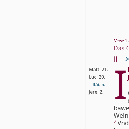
Verse 1 
Das G
||
M
I
Matt. 21.
Luc. 20.
Iſai. 5.
Jere. 2.
baw­e
Wein
Vnd
2