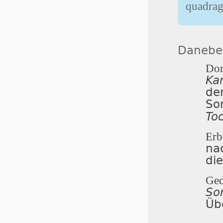
quadrag
Daneben
Dom
Ka
de
So
To
Erb
na
di
Ge
So
Üb