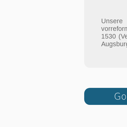
Unser
vorrefor
1530 (V
Augsburg
Go