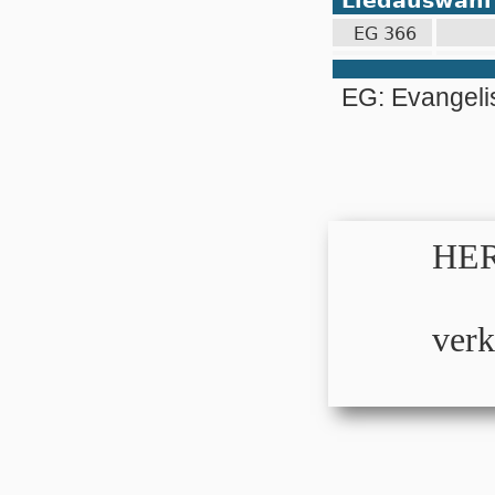
Liedauswahl
EG 366
EG: Evangel
HER
verk