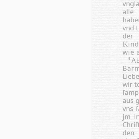
vngl
alle
haben
vnd t
der
ind
K
wie 
AB
4
Barm
Liebe
wir t
ſamp
aus g
vns ſ
jm in
Chri­
den