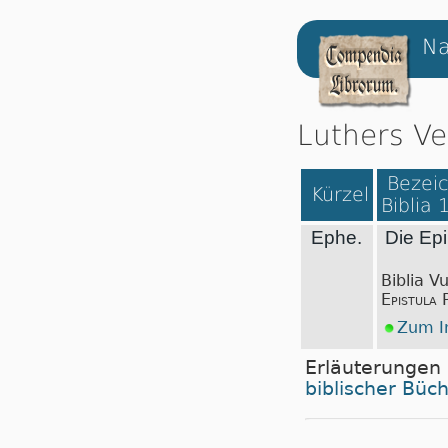
Na
Luthers Ve
Bezeic
Kürzel
Biblia 
Ephe.
Die Epi
Biblia V
Epistula 
Zum In
Erläuterungen
biblischer Büc