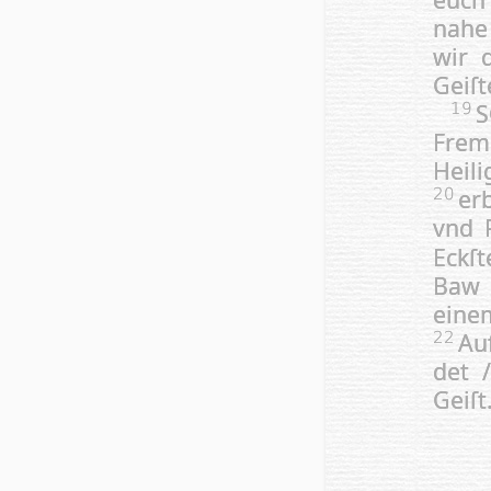
nahe
wir 
Geiſt
S
19
Fremb
Heil
er
20
vnd P
Eckſt
Baw i
eine
Au
22
det 
Geiſt