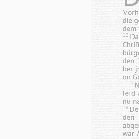
orh
V
die g
dem f
a
12
D
Chri
bürge
den 
her j
on Go
N
13
ſeid 
nu na
Den
14
den 
abge
war /