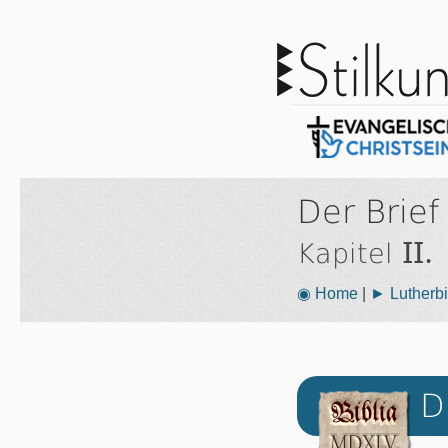
Der Brief
II.
Kapitel
◉ Home
|
► Lutherbi
D