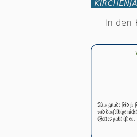
KIRCHENJ
In den 
Aus gnade ſeid jr ſe
vnd das­ſel­bi­ge nic
Got­tes gabt iſt es.