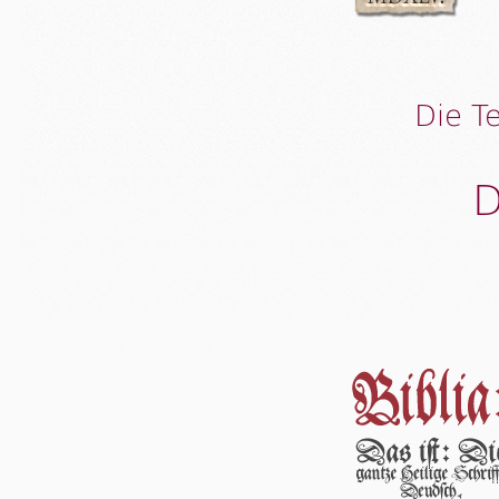
Die T
D