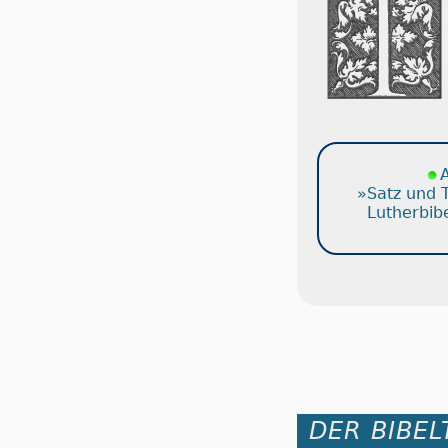
A
»Satz und 
Lutherbib
DER BIBEL