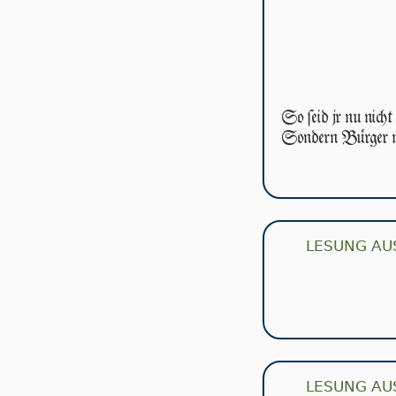
So ſeid jr nu nicht
Son­dern Bürger m
LESUNG AU
LESUNG AU