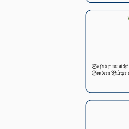
So ſeid jr nu nicht
Son­dern Bürger m