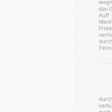
wegn
das G
Auff
Men­ſ
Frie
verſ
dur
eind
F
durch
verk
euch 