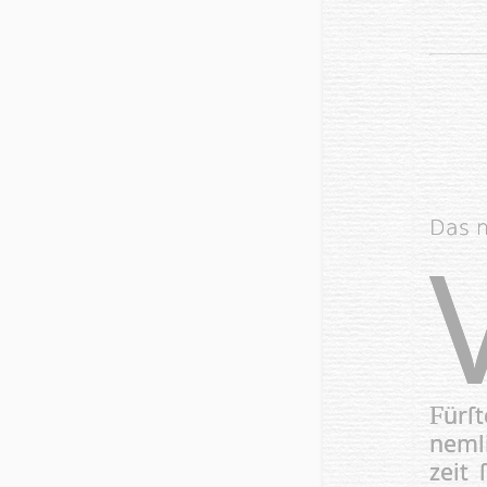
Das 
ür­
F
nem­
zeit