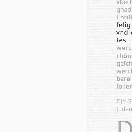
vber
gnad
Chri­ſ
ſe­l
vnd d
tes 
werc
rhüm
geſch
werc
berei
ſolle
Die G
Juden