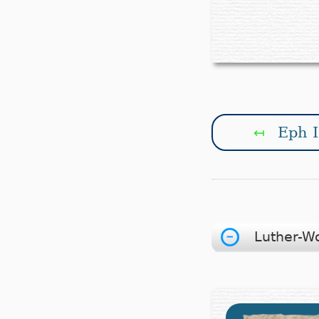
Eph I
↤
Luther-W