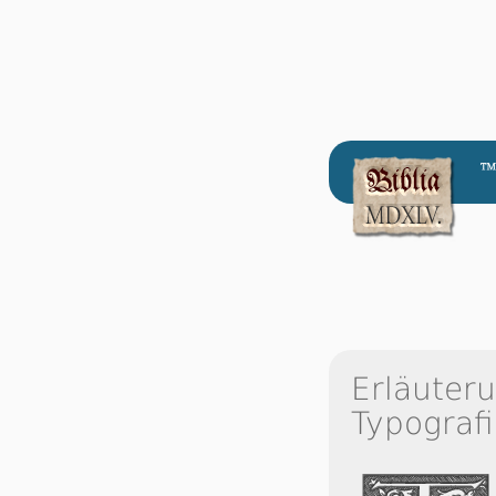
™
Erläuter
Typografi