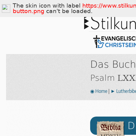
The skin icon with label
https://www.stilku
button.png
can't be loaded.
Das Buch
LXX
Psalm
◉ Home
|
► Lutherbibe
D