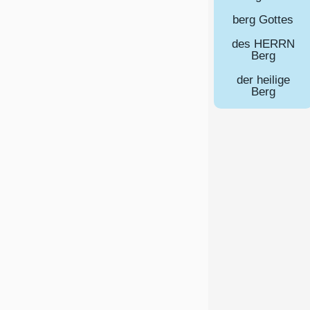
berg Gottes
des HERRN
Berg
der heilige
Berg