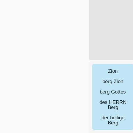
Zion
berg Zion
berg Gottes
des HERRN
Berg
der heilige
Berg