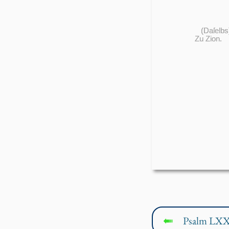
(Daſelbs
Zu Zion.
Psalm LX
↤