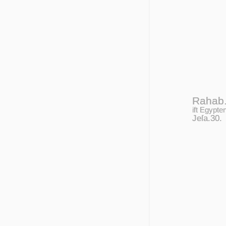
Rahab
ift Egyp­ten
Jeſa.30.