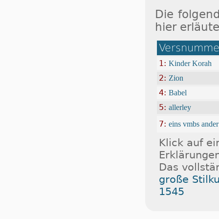
Die folgen
hier erläute
Versnummer
1:
Kinder Korah
2:
Zion
4:
Babel
5:
allerley
7:
eins vmbs ander
Klick auf e
Erklärungen
Das vollstä
große Stilk
1545