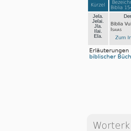
Bezeichn
Kürzel
Biblia 1
Jeſa.
Der
Jeſai.
Biblia Vu
Jſa.
Isaias
Iſai.
Eſa.
Zum In
Erläuterungen
biblischer Büc
Worterk