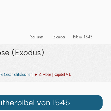
ose (Exodus)
VI.
ie Geschichtsbücher
|
► 2. Mose | Kapitel
utherbibel von 1545