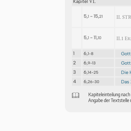
VI.
Kapitel
5,
- 15,
II. 
1
21
5,
- 11,
II.1 E
1
10
R
1
6,
Gott
1-8
2
6,
Gott
9-13
3
6,
Die 
14-25
4
6,
Das 
26-30
🕮
Ka­pi­tel­ein­tei­lung na
An­ga­be der Text­stel­le 