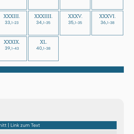
XXXIII.
XXXIIII.
XXXV.
XXXVI.
33,
34,
35,
36,
1-23
1-35
1-35
1-38
XXXIX.
XL.
39,
40,
1-43
1-38
itt | Link zum Text