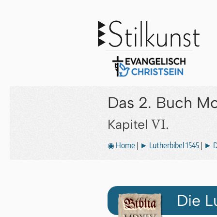
Das 2. Buch M
VI.
Kapitel
◉ Home
|
► Lutherbibel 1545
|
► D
Die L