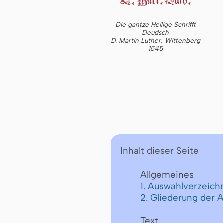
Die gantze Heilige Schrifft
Deudsch
D. Martin Luther, Wittenberg
1545
Inhalt dieser Seite
Allgemeines
1. Auswahlverzeichn
2. Gliederung der 
Text