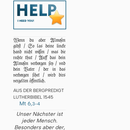
Wenn du aber Almoſen
gibſt / So las deine lincke
hand nicht wiſſen / was die
rechte thut / Auff das dein
Almoſen verborgen ſey / vnd
dein Vater / der in das
verborgen ſihet / wird dirs
vergelten öffentlich.
AUS DER BERGPREDIGT
LUTHERBIBEL 1545
Mt 6,
3-4
Unser Nächster ist
jeder Mensch.
Besonders aber der,