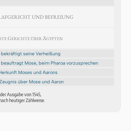
STRAFGERICHT UND BEFREIUNG
G
Ä
STE
ERICHTE ÜBER
GYPTEN
 bekräftigt seine Verheißung
 beauftragt Mose, beim Pharoa vorzusprechen
Herkunft Moses und Aarons
Zeugnis über Mose und Aaron
ch der Aus­ga­be von 1545,
nach heu­ti­ger Zähl­wei­se.