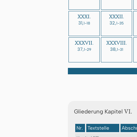
XXXI.
XXXII.
31,
32,
1-18
1-35
XXXVII.
XXXVIII.
37,
38,
1-29
1-31
VI.
Gliederung Kapitel
Nr.
Textstelle
Abschn