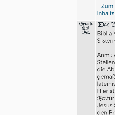
Zum
Inhalt
Syrach.
Das Bu
Eccl.
Biblia 
Ecc.
Sirach 
Anm.: 
Stelle
die A
gemäß
latein
Hier s
fü
Ecc.
Jesus S
den Pr