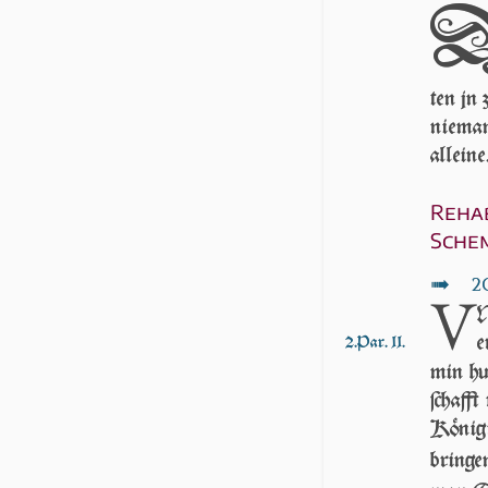
ten jn
niema
alleine
Reha
Schem
↦
2C
V
N
e
2.Par. 11.
min hun
ſchafft
Königr
bringe