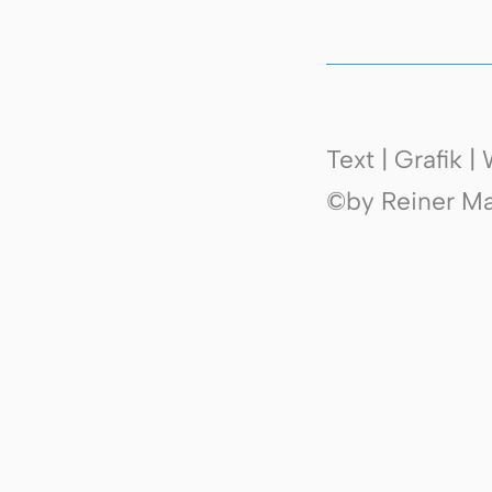
Text | Grafik 
©by Reiner Mak