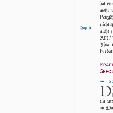
hat ew
mehr 
P
eitzſ
züchti
Sup. 11.
nicht 
RN / Au
Ahia v
N
ebat
Israe
Gefo
↦
2
D
ein an
an Da­u