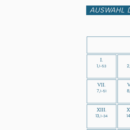
AUSWAHL D
I.
1,
2
1-53
VII.
V
7,
8
1-51
XIII.
X
13,
14
1-34