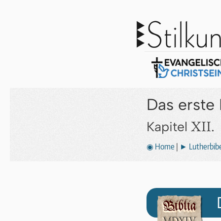
Das erste
XII.
Kapitel
◉ Home
|
► Lutherbibe