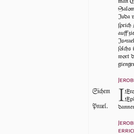
man Go
Salomo
Juda 
ſprich
auff zi
Iſ­ra­
ſolchs 
wort d
gien­g
Je­ro
I
Sichem
Ero
Eph
Pnuel.
dannen
Je­ro
erric