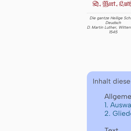
Die gantze Heilige Schr
Deudsch
D. Martin Luther, Witte
1545
Inhalt diese
Allgeme
1. Auswa
2. Glie
Text