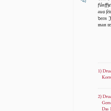
*4)
fünff­z
aus ſei
dern I
man re
1) Dru
Korr
2) Druc
Geme
Das 1