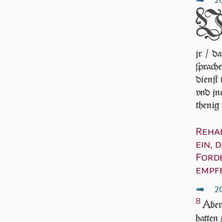
2
jr / d
ſpra­c
dienſt 
vnd jn
the­nig
Rehab
ein, 
Forde
empf
↦
2
8
A
ber
hatten 