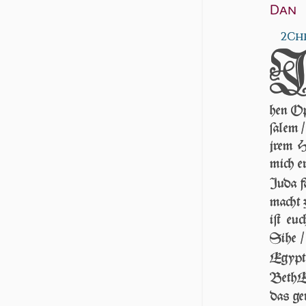
Dan
2Chr
hen Op
ſa­lem
jrem H
mich e
Juda f
macht 
iſt eu
Sihe 
Egyp­t
BethEl
das ger