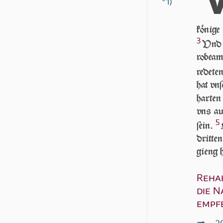
*1)
kö­ni­
3
Vnd ſ
ro­be­a
redete
hat vn
harte
vns auf
5
ſein.
dritte
gieng h
Rehab
die N
empf
↦