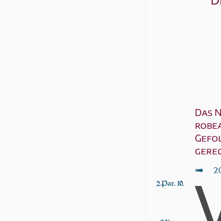
Das N
ro­be
Gefol
gere
↦
2
2.Par. 10.