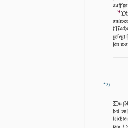
auff g
9
VND
antwor
Mache 
ge­legt
ſen war
*2)
Du ſol
hat vn
leichter
ſein /