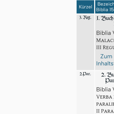
Bezeich
Kürzel
Biblia 1
3. Reg.
1. Buch
Biblia 
Malach
III Re
Zum
Inhalt
2.Par.
2. Bu
Par
Biblia 
Verba 
parali
II Par