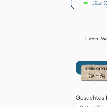
1Kon X
↤
Luther-Wo
Gesuchtes 