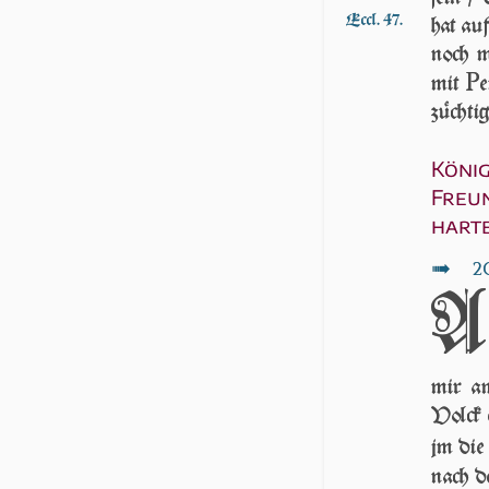
Eccl. 47.
hat auf
noch m
P
mit
e
züchtig
König
Freun
hart
↦
2
A
mir am
Volck 
jm die 
nach 