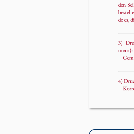
den Sei
be­ste­h
de es, d
3) Druc
mern): 
Gemei
4) Dru
Korr