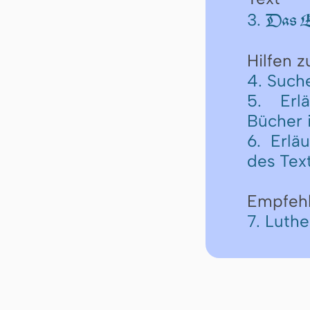
3.
Das Er
Hilfen 
4. Such
5. Erl
Bücher 
6. Erlä
des Tex
Empfeh
7. Luth