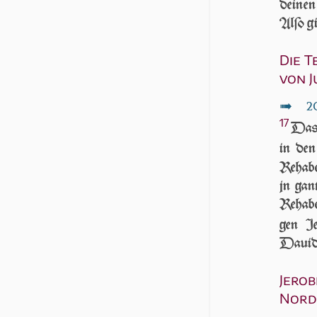
deinen
Al­ſo g
Die T
von J
↦
2
17
Das R
in den
Rehabe
jn gant
Rehabe
gen Je
Dauid /
Je­ro
Nordr