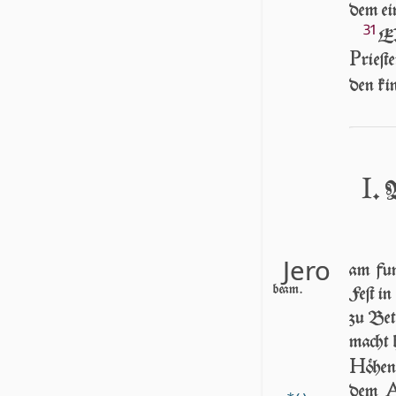
dem ei
31
ER
P
rieſ
den ki
I
․ 
Jero
am fun
beam.
Feſt i
zu Be
macht 
H
ö­he
dem