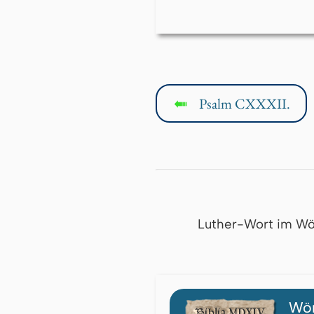
Psalm CXXXII.
↤
Luther-Wort im Wö
Wör