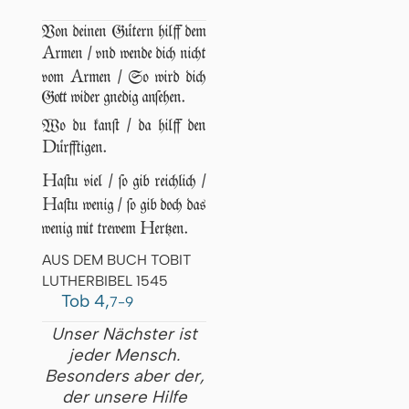
Von deinen Gütern hilff dem
A
rmen / vnd wende dich nicht
A
vom
rmen / So wird dich
Gott wider gnedig anſehen.
Wo du kanſt / da hilff den
D
ürfftigen.
H
aſtu viel / ſo gib reichlich /
H
aſtu wenig / ſo gib doch das
H
wenig mit trewem
ertzen.
AUS DEM BUCH TOBIT
LUTHERBIBEL 1545
Tob 4,
7-9
Unser Nächster ist
jeder Mensch.
Besonders aber der,
der unsere Hilfe