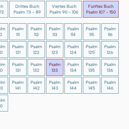
ch
Drittes Buch
Viertes Buch
Fünftes Buch
72
Psalm 73 - 89
Psalm 90 - 106
Psalm 107 - 150
alm
Psalm
Psalm
Psalm
Psalm
Psalm
Psalm
10
111
112
113
114
115
116
alm
Psalm
Psalm
Psalm
Psalm
Psalm
Psalm
20
121
122
123
124
125
126
alm
Psalm
Psalm
Psalm
Psalm
Psalm
Psalm
30
131
132
133
134
135
136
alm
Psalm
Psalm
Psalm
Psalm
Psalm
Psalm
40
141
142
143
144
145
146
alm
50