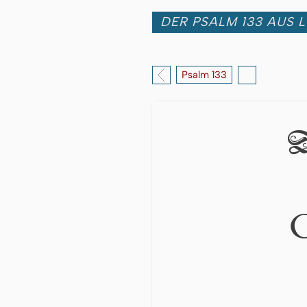
DER PSALM 133 AUS L
Psalm 133
D