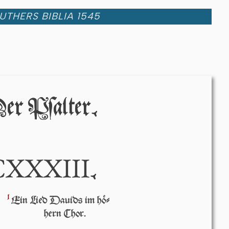
UTHERS BIBLIA 1545
er Pſalter.
CXXXIII
.
1
Ein Lied Dauids im hö-
hern Chor.