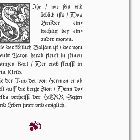
S
Ihe / wie fein vnd
lieblich
iſts / Das
Brüder ein­
trechtig bey ei­n­
an­der wonen.
e der köſtlich Balſam iſt / der vom
eubt Aaron herab fleuſt in ſei­nen
B
an­tzen
art / Der erab fleuſſt in
K
ein
leid.
T
e der
aw der von Hermon er ab
elt auff die berge Zion / Denn da­
elbs verheiſſt der HERR Segen
nd Leben jmer vnd ewig­lich.
❦