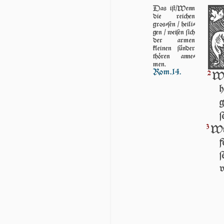
Das iſt/Wenn
die reichen
groſ­ſen / heili­
gen / weiſen ſich
der armen
kleinen ſünder
thören anne­
men.
Rom.14.
2
Wi
h
g
ſ
3
Wi
f
ſ
v