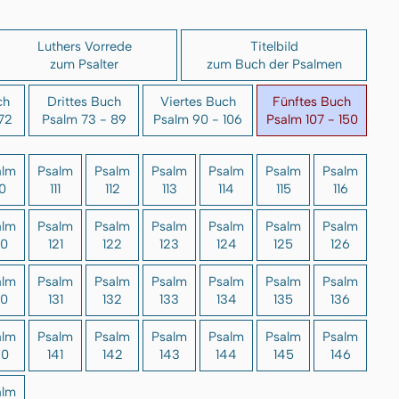
Luthers Vorrede
Titelbild
zum Psalter
zum Buch der Psalmen
ch
Drittes Buch
Viertes Buch
Fünftes Buch
72
Psalm 73 - 89
Psalm 90 - 106
Psalm 107 - 150
alm
Psalm
Psalm
Psalm
Psalm
Psalm
Psalm
10
111
112
113
114
115
116
alm
Psalm
Psalm
Psalm
Psalm
Psalm
Psalm
20
121
122
123
124
125
126
alm
Psalm
Psalm
Psalm
Psalm
Psalm
Psalm
30
131
132
133
134
135
136
alm
Psalm
Psalm
Psalm
Psalm
Psalm
Psalm
40
141
142
143
144
145
146
alm