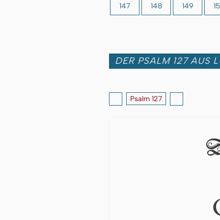
147
148
149
1
DER PSALM 127 AUS L
Psalm 127
D