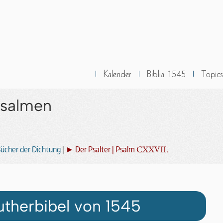
Psalmen
CXXVII.
ücher der Dichtung
|
► Der Psalter | Psalm
utherbibel von 1545