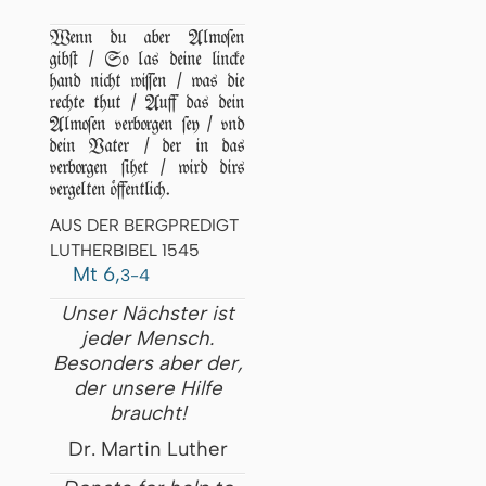
Wenn du aber Almoſen
gibſt / So las deine lincke
hand nicht wiſſen / was die
rechte thut / Auff das dein
Almoſen verborgen ſey / vnd
dein Vater / der in das
verborgen ſihet / wird dirs
vergelten öffentlich.
AUS DER BERGPREDIGT
LUTHERBIBEL 1545
Mt 6,
3-4
Unser Nächster ist
jeder Mensch.
Besonders aber der,
der unsere Hilfe
braucht!
Dr. Martin Luther