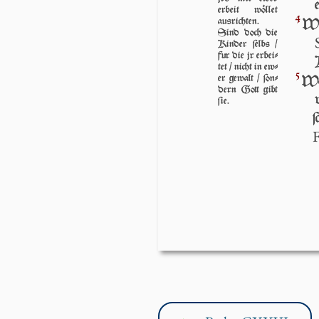
erbeit wöllet
4
ausrichten.
W
Sind doch die
Kinder ſelbs /
fur die jr erbei­
tet / nicht in ew­
5
er gewalt / ſon­
Wo
dern Gott gibt
ſie.