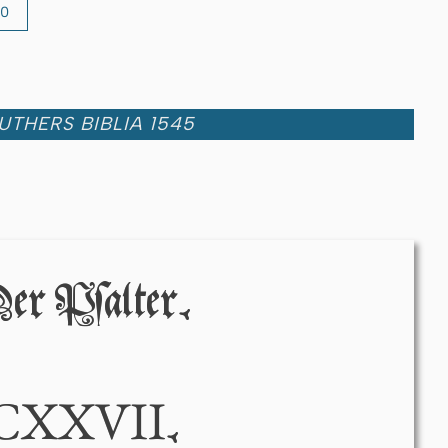
50
UTHERS BIBLIA 1545
er Pſalter.
CXXVII
.