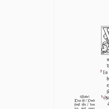
n
d
E
2
s
h
e
ſ
3
(Gabe)
Si
Das iſt / Vmb
ſonſt iſts / das
jrs mit ew­er