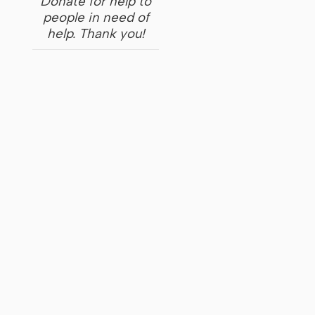
Donate for help to
people in need of
help. Thank you!