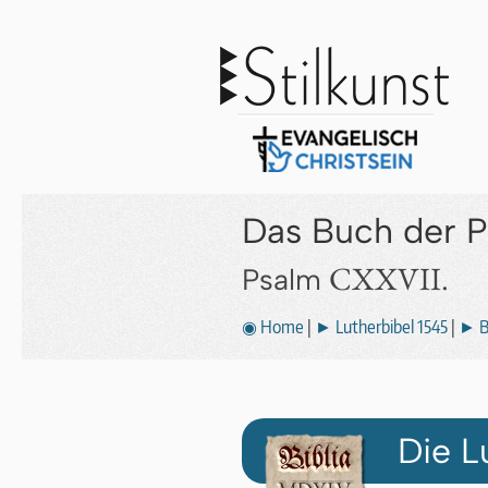
Das Buch der 
CXXVII.
Psalm
◉ Home
|
► Lutherbibel 1545
|
► B
Die L