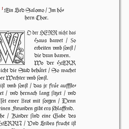
1
Ein Lied Salomo / Im hö-
hern Chor.
W
O der HERR nicht das
S
Haus baw­et /
o
er­beiten vmb ſonſt /
die dran bawen.
Wo der HERR
icht die Stad behütet / So wachet
er Wechter vmb ſonſt.
 iſt vmb ſonſt / das jr früe auffſte­
et / vnd hernach lang ſitzet / vnd
B
ſſet ew­er
rot mit ſorgen / Denn
ei­nen Freunden gibt ers ſchlaf­fend.
he / Kinder ſind eine Gabe des
HER­RN / Vnd Leibes frucht iſt