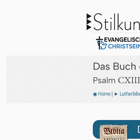
Das Buch 
CXIII
Psalm
◉ Home
|
► Lutherbibe