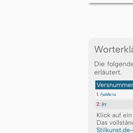
Worterkl
Die folgende
erläutert.
Versnummer:
1:
Halelu ia
2:
ſey
Klick auf ei
Das vollstän
Stilkunst.de