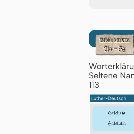
Worterklär
Seltene Nam
113
Luther-Deutsch
Halelu ia
Halelulia