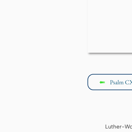
Psalm CX
↤
Luther-Wo