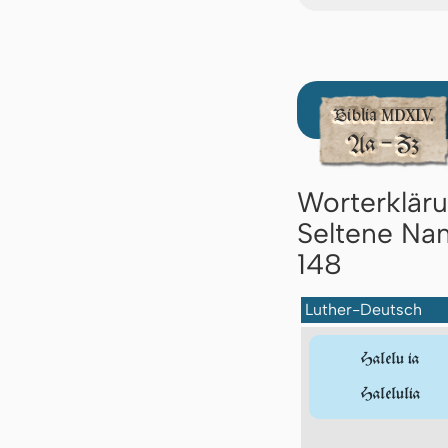
Worterklär
Seltene Nam
148
Luther-Deutsch
Halelu ia
Halelulia