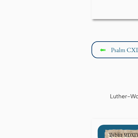
Psalm CXL
↤
Luther-Wo