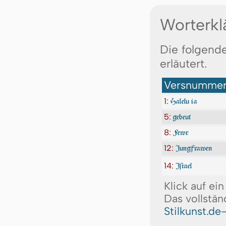
Worterkl
Die folgende
erläutert.
Versnummer:
1:
Halelu ia
5:
gebeut
8:
Fewr
12:
Jung­frawen
14:
Iſrael
Klick auf ei
Das vollstän
Stilkunst.de