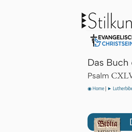
Das Buch 
CXLV
Psalm
◉ Home
|
► Lutherbibe