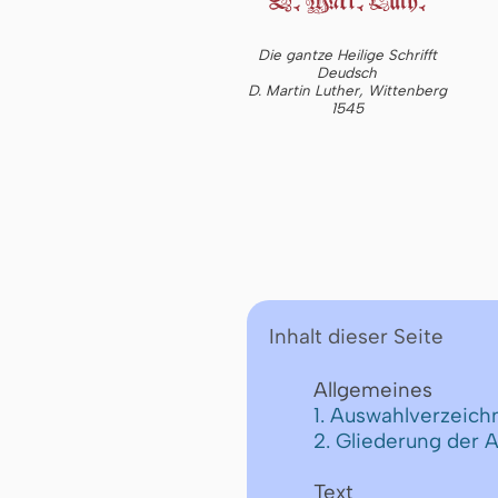
Die gantze Heilige Schrifft
Deudsch
D. Martin Luther, Wittenberg
1545
Inhalt dieser Seite
Allgemeines
1. Auswahlverzeichn
2. Gliederung der 
Text