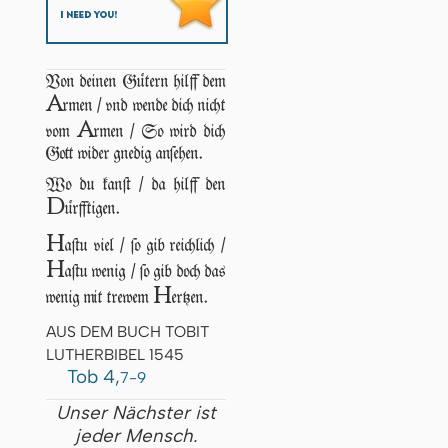
Von deinen Gütern hilff dem
A
rmen / vnd wende dich nicht
A
vom
rmen / So wird dich
Gott wider gnedig anſehen.
Wo du kanſt / da hilff den
D
ürfftigen.
H
aſtu viel / ſo gib reichlich /
H
aſtu wenig / ſo gib doch das
H
wenig mit trewem
ertzen.
AUS DEM BUCH TOBIT
LUTHERBIBEL 1545
Tob 4,
7-9
Unser Nächster ist
jeder Mensch.