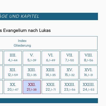
GE UND KAPITEL
s Evangelium nach Lukas
Index
Gliederung
IIII.
V.
VI.
VII.
VIII.
4,
5,
6,
7,
8,
1-44
1-39
1-49
1-50
1-56
XII.
XIII.
XIIII.
XV.
XVI.
12,
13,
14,
15,
16,
1-59
1-35
1-35
1-32
1-31
XX.
XXI.
XXII.
XXIII.
XXIIII.
20,
21,
22,
23,
24,
1-47
1-38
1-71
1-56
1-53