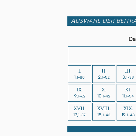
AUSWAHL DER BEITRÄ
Da
I.
II.
III.
1,
2,
3,
1-80
1-52
1-38
IX.
X.
XI.
9,
10,
11,
1-62
1-42
1-54
XVII.
XVIII.
XIX.
17,
18,
19,
1-37
1-43
1-48