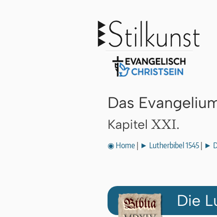
Das Evangeliu
XXI.
Kapitel
◉ Home
|
► Lutherbibel 1545
|
► D
Die L