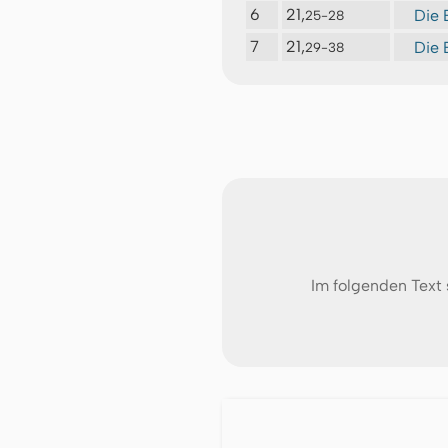
6
21,
Die 
25-28
7
21,
Die 
29-38
Im folgenden Text