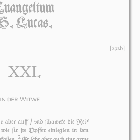
Euangelium
S. Lucas.
[292b]
XXI
.
in der Witwe
e aber auff / vnd ſchaw­e­te die Rei­
 wie ſie jre Opf­fer ein­leg­ten in den
2
­ka­ſten.
Er ſa­he aber auch ei­ne ar­me