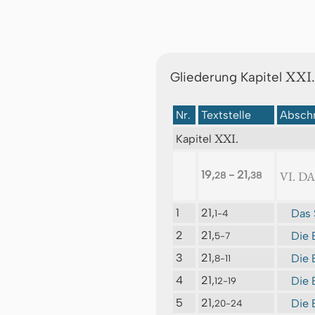
XXI.
Gliederung Kapitel
Nr.
Textstelle
Abschn
XXI.
Kapitel
19,
- 21,
VI. D
28
38
1
21,
Das 
1-4
2
21,
Die 
5-7
3
21,
Die 
8-11
4
21,
Die 
12-19
5
21,
Die 
20-24