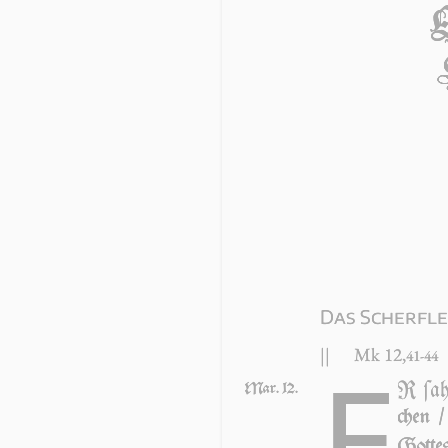
Das Scherfle
||
Mk 12,
E
41-44
R ſa­h
Mar. 12.
chen /
Got­tes