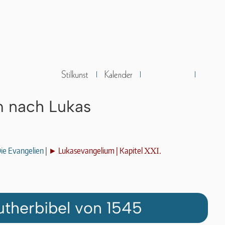
m nach Lukas
XXI.
ie Evangelien
|
► Lukasevangelium | Kapitel
utherbibel von 1545